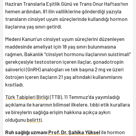
Haziran Translarla Eşitlik Günü ve Trans Onur Haftası'nın
hemen ardından, 81 ilin valiliklerine gönderdiği yazıyla
transların cinsiyet uyum süreçlerinde kullandığı hormon
ilaçlarına yaş sınırı getirdi.
Medeni Kanun’un cinsiyet uyum süreçlerini düzenleyen
maddesinde ameliyat için 18 yaş sınırı bulunmasına
rağmen, Bakanlık “cinsiyet hormonu ilaçlarının suistimali”
gerekçesiyle testosteron içeren ilaçlar, gonadotropin
salıverici (GnRH) analogları ve tek başına 2 mg ve üzeri
östrojen içeren ilaçların 21 yaş altındaki kullanımlarını
kısıtladı.
Türk Tabipleri Birliği
(TTB), 11 Temmuz’da yayımladığı
açıklama ile kararının bilimsel ilkelere, tıbbi etik kurallara
ve bireylerin sağlığa erişim hakkına açıkça aykırı
olduğunu
belirtti
.
Ruh sağlığı uzmanı
Prof. Dr. Şahika Yüksel
ile hormon