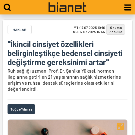
YT:
17.07.2025 10:10
Okuma
HAKLAR
SG:
17.07.2025 14:44
7 dakika
"İkincil cinsiyet özellikleri
belirginleştikçe bedensel cinsiyeti
değiştirme gereksinimi artar"
Ruh sağlığı uzmanı Prof. Dr. Şahika Yüksel, hormon
ilaçlarına getirilen 21 yaş sınırının sağlık hizmetlerine
erişim ve ruhsal destek süreçlerine olası etkilerini
değerlendirdi.
Tuğçe Yılmaz