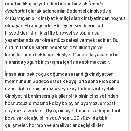
rahatsızlık cinsiyetinden hoșnutsuzluk
(gender
dysphoria
) olarak adlandırılır. Bedensel cinsiyetiyle
örtüşmeyen bir cinsiyet kimliği olan cinsiyetinden hoşnut
olmayan –transgender– bireyler, kendilerini ait
hissetikleri kimlikleri ile bireysel ve toplumsal
yaşamlarında var olma mücadelesi vermektedirler. Bu
durum trans kişilerin bedensel özellikleriyle ve
kendilerinden beklenen cinsiyet ifadesi ile yaşamın her
alanında yoğun bir çatışma içerisine sokmaktadır.
İnsanların pek çoğu doğumdan atandığı cinsiyetten
memnundur. Sadece estetik kaygılarla daha kısa daha
uzun, daha geniş omuzlu veya zayıf olmak isteyebilir.
Cinsiyetini benimsemiş kişiler bir kişinin cinsiyetinden
hoşnutsuz olmasına kolay kolay anlayamaz, empati
duymakta zorlanır. Oysa, cinsiyet hoşnutsuzluğun tarih
boyu var olduğu biliniyor. Ancak, 20 yüzyılda tıbbi
gelişmeler, hormon ve ameliyatlar değişiklikleri