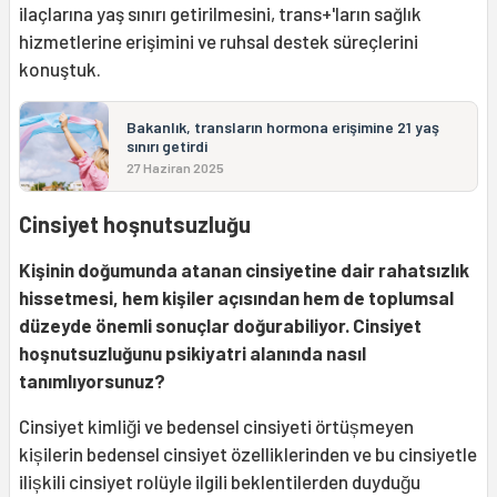
ilaçlarına yaş sınırı getirilmesini, trans+'ların sağlık
hizmetlerine erişimini ve ruhsal destek süreçlerini
konuştuk.
Bakanlık, transların hormona erişimine 21 yaş
sınırı getirdi
27 Haziran 2025
Cinsiyet hoşnutsuzluğu
Kişinin doğumunda atanan cinsiyetine dair rahatsızlık
hissetmesi, hem kişiler açısından hem de toplumsal
düzeyde önemli sonuçlar doğurabiliyor. Cinsiyet
hoşnutsuzluğunu psikiyatri alanında nasıl
tanımlıyorsunuz?
Cinsiyet kimliği ve bedensel cinsiyeti örtüșmeyen
kișilerin bedensel cinsiyet özelliklerinden ve bu cinsiyetle
ilișkili cinsiyet rolüyle ilgili beklentilerden duyduğu