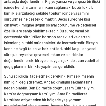
anlayışla değerlendirilir. Kişiye yansız ve yargısız bir ilişki
içinde kendini tanıma imkanı sağlamak, bütünlüklü bir
kimlikle arzuladığı şekilde toplum içinde yaşamını
sürdürmesine destek olmaktır. Geçiş süreciyle kişi
cinsiyet kimliğine uygun sosyal görünüme ve bedensel
özelliklere sahip olabilmektedir. Bu süreç yasal bir
çerçevede sürdürülen hormon tedavileri ve cerrahi
işlemler gibi tıbbi müdahaleleri de içermektedir. Bireyin
kendine özgü talep ve beklentileri, tıbbi koşullar, yasal
süreç, bireysel ve çevresel imkan ve sınırlılıklar
değerlendirilerek, bireye en uygun şekilde uzun vadeli bir
geçiş planının birlikte yapılması gereklidir.
Şunu açıklıkla ifade etmek gerekir ki kimse kimsenin
kimliğini değiştiremez. Ancak kimliğini saklamasına
neden olabilir. Ben Edirne’de doğmuşsam Edirneliyim,
Kars’ta doğmuşsam Kars’lıyım. Ama Edirnelilere/
Karslılara eziyet eden bir bölgede yaşıyorsam
memleketimi söyleyemem. İnsanın kimliğini gizlemesi