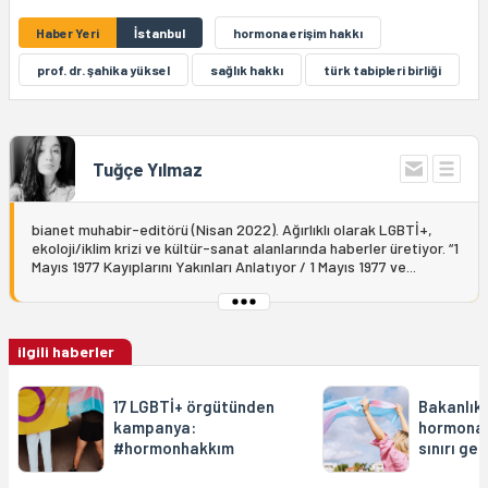
Haber Yeri
İstanbul
hormona erişim hakkı
prof. dr. şahika yüksel
sağlık hakkı
türk tabipleri birliği
Tuğçe Yılmaz
bianet muhabir-editörü (Nisan 2022). Ağırlıklı olarak LGBTİ+,
ekoloji/iklim krizi ve kültür-sanat alanlarında haberler üretiyor. “1
Mayıs 1977 Kayıplarını Yakınları Anlatıyor / 1 Mayıs 1977 ve...
ilgili haberler
17 LGBTİ+ örgütünden
Bakanlık,
kampanya:
hormona e
#hormonhakkım
sınırı get