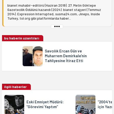
bianet muhabir-editörü (Haziran 2018). 27. Metin Göktepe
Gazetecilik Ödülünü kazandı (2024). bianet stajyeri (Temmuz
2014). Expression Interrupted, susma24.com, Jineps, Inside
Turkey, tol.org gibi platformlarda haber...
bu haberin uzantıları
Savcılık Ercan Gün ve
Muharrem Demirkale'nin
Tahliyesine İtiraz Etti
ilgili haberler
Eski Emniyet Müdürü:
“2004’te
“Görevimi Yaptım”
için Yazı