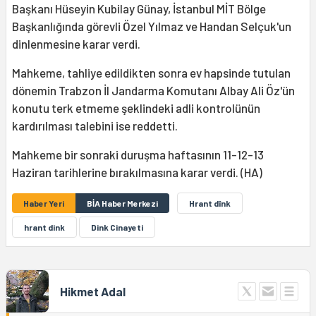
Başkanı Hüseyin Kubilay Günay, İstanbul MİT Bölge
Başkanlığında görevli Özel Yılmaz ve Handan Selçuk'un
dinlenmesine karar verdi.
Mahkeme, tahliye edildikten sonra ev hapsinde tutulan
dönemin Trabzon İl Jandarma Komutanı Albay Ali Öz'ün
konutu terk etmeme şeklindeki adli kontrolünün
kardırılması talebini ise reddetti.
Mahkeme bir sonraki duruşma haftasının 11-12-13
Haziran tarihlerine bırakılmasına karar verdi. (HA)
Haber Yeri
BİA Haber Merkezi
Hrant dînk
hrant dink
Dink Cinayeti
Hikmet Adal