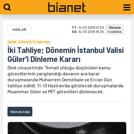
YT:
14.03.2019 12:53
Okuma
HAKLAR
SG:
14.03.2019 18:25
4 dakika
DİNK CİNAYETİ DAVASI
İki Tahliye; Dönemin İstanbul Valisi
Güler'i Dinleme Kararı
Dink cinayetinde "ihmali olduğu düşünülen kamu
görevlilerinin yargılandığı davanın ara karar
duruşmasında Muharrem Demirkale ve Ercan Gün
tahliye edildi. 11-13 Haziran'da görülecek duruşmalarda
Muammer Güler ve MİT görevlileri dinlenecek.
Hikmet Adal