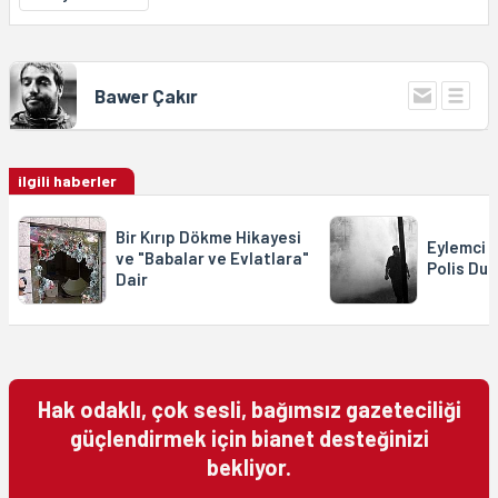
Bawer Çakır
ilgili haberler
Bir Kırıp Dökme Hikayesi
Eylemci S
ve "Babalar ve Evlatlara"
Polis Du
Dair
Hak odaklı, çok sesli, bağımsız gazeteciliği
güçlendirmek için bianet desteğinizi
bekliyor.