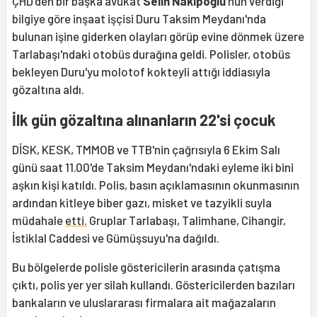
ÇHD'den bir başka avukat
Selin Nakıpoğlu
'nun verdiği
bilgiye göre inşaat işçisi Duru Taksim Meydanı'nda
bulunan işine giderken olayları görüp evine dönmek üzere
Tarlabaşı'ndaki otobüs durağına geldi. Polisler, otobüs
bekleyen Duru'yu molotof kokteyli attığı iddiasıyla
gözaltına aldı.
İlk gün gözaltına alınanların 22'si çocuk
DİSK, KESK, TMMOB ve TTB'nin çağrısıyla 6 Ekim Salı
günü saat 11.00'de Taksim Meydanı'ndaki eyleme iki bini
aşkın kişi katıldı. Polis, basın açıklamasının okunmasının
ardından kitleye biber gazı, misket ve tazyikli suyla
müdahale
etti.
Gruplar Tarlabaşı, Talimhane, Cihangir,
İstiklal Caddesi ve Gümüşsuyu'na dağıldı.
Bu bölgelerde polisle göstericilerin arasında çatışma
çıktı, polis yer yer silah kullandı. Göstericilerden bazıları
bankaların ve uluslararası firmalara ait mağazaların