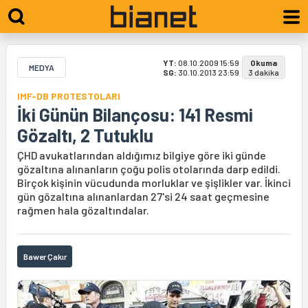
YT:
08.10.2009 15:59
Okuma
MEDYA
SG:
30.10.2013 23:59
3 dakika
IMF-DB PROTESTOLARI
İki Günün Bilançosu: 141 Resmi
Gözaltı, 2 Tutuklu
ÇHD avukatlarından aldığımız bilgiye göre iki günde
gözaltına alınanların çoğu polis otolarında darp edildi.
Birçok kişinin vücudunda morluklar ve şişlikler var. İkinci
gün gözaltına alınanlardan 27'si 24 saat geçmesine
rağmen hala gözaltındalar.
Bawer Çakır