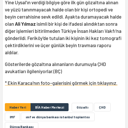
Yine Uysal'ın verdiği bilgiye göre ilk gün gözaltına alınan
ve yüzü tanınmayacak halde olan bir kişi ortopedi ve
beyin cerrahisine sevk edildi. Ayakta duramayacak halde
olan
Ali Yılmaz
isimli bir kişi de ifadesi alındıktan sonra
diğer işlemleri bitirilmeden Türkiye İnsan Hakları Vakfı'na
gönderildi. Feriköy'de tutulan iki kişinin iki kez tomografi
çektirdiklerini ve üçer günlük beyin travması raporu
aldılar.
Gösterilerde gözaltına alınanların durumuyla ÇHD
avukatları ilgileniyorlar.(BÇ)
* Ekin Karaca'nın foto-galerisini görmek için tıklayınız.
Haber Yeri
BİA Haber Merkezi
Gözaltı
ÇHD
IMF
ımf ve dünya bankası istanbul toplantısı
Dünya Bankası