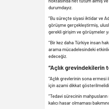
noktasında net tutum almış ve 
durumdayız.
“Bu süreçte siyasi iktidar ve Ad
görüşme gerçekleştirmiş, ulusl
gerekli girişim ve görüşmeler ya
“Bir kez daha Türkiye insan hak
arama mücadelesindeki etkinl
edeceğiz.
“Açlık grevindekilerin 
“Açlık grevlerinin sona ermesi 
için azami dikkat gösterilmelidi
“Tedavi sürecinin mahpusların 
kalıcı hasar olmaması bakımın