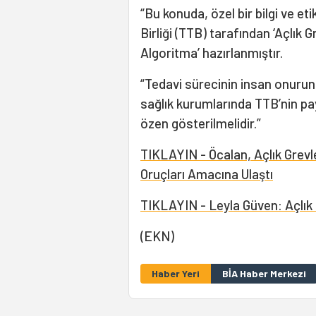
“Bu konuda, özel bir bilgi ve e
Birliği (TTB) tarafından ‘Açlık 
Algoritma’ hazırlanmıştır.
“Tedavi sürecinin insan onuruna 
sağlık kurumlarında TTB’nin pa
özen gösterilmelidir.”
TIKLAYIN - Öcalan, Açlık Grevl
Oruçları Amacına Ulaştı
TIKLAYIN - Leyla Güven: Açlık
(EKN)
Haber Yeri
BİA Haber Merkezi