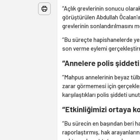
“Açlık grevlerinin sonucu olara
görüştürülen Abdullah Öcalan’ın
grevlerinin sonlandırılmasını m
“Bu süreçte hapishanelerde yed
son verme eylemi gerçekleştir
“Annelere polis şiddet
“Mahpus annelerinin beyaz tülbe
zarar görmemesi için gerçekleş
karşılaştıkları polis şiddeti un
“Etkinliğimizi ortaya k
“Bu sürecin en başından beri ha
raporlaştırmış, hak arayanların 