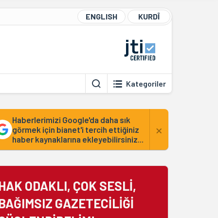
ENGLISH
KURDÎ
Kategoriler
Haberlerimizi Google'da daha sık
×
görmek için bianet'i tercih ettiğiniz
haber kaynaklarına ekleyebilirsiniz...
HAK ODAKLI, ÇOK SESLİ,
BAĞIMSIZ GAZETECİLİĞİ