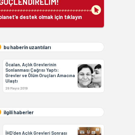
GÜÇLENDİRELİM!
bianet'e destek olmak için tıklayın
bu haberin uzantıları
Öcalan, Açlık Grevlerinin
Sonlanması Çağrısı Yaptı:
Grevler ve Ölüm Oruçları Amacına
Ulaştı
26 Mayıs 2019
ilgili haberler
İHD’den Açlık Grevleri Sonrası