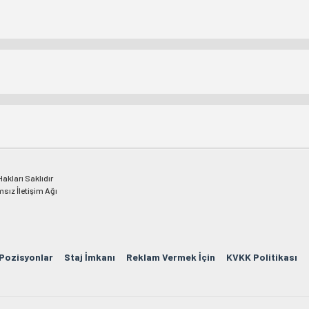
kları Saklıdır
msız İletişim Ağı
 Pozisyonlar
Staj İmkanı
Reklam Vermek İçin
KVKK Politikası