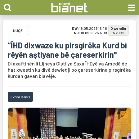
DW:
18.05.2025 16:48
Xwendin
NÛÇE
ND:
18.05.2025 17:19
5 xulek
“ÎHD dixwaze ku pirsgirêka Kurd bi
rêyên aştiyane bê çareserkirin"
Di axaftinên li Lijneya Giştî ya Şaxa ÎHDyê ya Amedê de
hat xwestin ku divê dewlet ji bo çareserkirina pirsgirêka
kurdan gavan biavêje.
Evrim Deniz