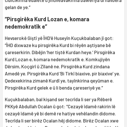
gelan de ye.”
“Pirsgirêka Kurd Lozan e, komara
nedemokratîk e”
Hevserokê Giştî yê ÎHD’ê Huseyîn Kuçukbalaban jî got:
“ÎHD dixwaze ku pirsgirêka Kurd bi rêyên aştiyane bê
çareserkirin. Dibêjin ‘her tiştê Kurdan heye.’ Pirsgirêka
Kurd Lozan e, komara nedemokratîk e. Komkujiyên
Dêrsim, Koçgirî û Zîlanê ne. Pirsgirêka Kurd zindana
Amedê ye. Pirsgirêka Kurd ‘Bi Tirkî biaxive, pir biaxive’ ye.
Qedexekirina zimanê Kurdî ye, tayînkirina qeyûman e.
Pirsgirêka Kurd gelek e û li benda çareseriyê ye.”
Kuçukbalaban, bal kişand ser tecrîda li ser ya Rêberê
PKKyê Abdullah Ocalan û got: “Cezayê îdamê rakirin lê
cezayê îdamê yê bi demê re hatiye vehêlandin didome.
Tecrîda li ser birêz Ocalan hêj didome. Birêz Ocalan xwe