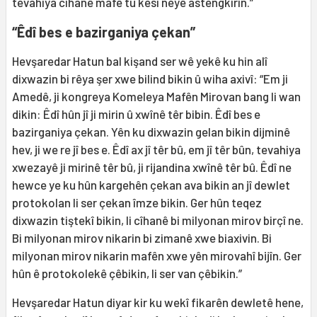
tevahiya cîhanê mafê tu kesî neyê astengkirin.”
“Êdî bes e bazirganiya çekan”
Hevşaredar Hatun bal kişand ser wê yekê ku hin alî
dixwazin bi rêya şer xwe bilind bikin û wiha axivî: “Em ji
Amedê, ji kongreya Komeleya Mafên Mirovan bang li wan
dikin: Êdî hûn jî ji mirin û xwînê têr bibin. Êdî bes e
bazirganiya çekan. Yên ku dixwazin gelan bikin dijminê
hev, ji we re jî bes e. Êdî ax jî têr bû, em jî têr bûn, tevahiya
xwezayê ji mirinê têr bû, ji rijandina xwînê têr bû. Êdî ne
hewce ye ku hûn kargehên çekan ava bikin an jî dewlet
protokolan li ser çekan îmze bikin. Ger hûn teqez
dixwazin tiştekî bikin, li cîhanê bi milyonan mirov birçî ne.
Bi milyonan mirov nikarin bi zimanê xwe biaxivin. Bi
milyonan mirov nikarin mafên xwe yên mirovahî bijîn. Ger
hûn ê protokolekê çêbikin, li ser van çêbikin.”
Hevşaredar Hatun diyar kir ku wekî fikarên dewletê hene,