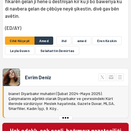
fikarên gelan jî hene û destnîşan kir ku ji bo baweriya ku
di navbera gelan de çêbûye neyê şikestin, divê gav bên
avêtin.
(ED/AY)
Cihê Nûçeyê
Amed
ihd
amed
Eren Keskin
Leyla Guven
Selahattin Demirtas
Evrim Deniz
bianet Diyarbakır muhabiri (Şubat 2024-Mayıs 2025).
Çalışmalarını ağırlıklı olarak Diyarbakır ve çevresindeki Kürt
illerinde sürdürüyor. Meslek hayatında, Gazete Duvar, MLSA,
5Harfliler, Kadın İşçi, 9. Köy...
Hak odaklı, çok sesli, bağımsız gazeteciliği