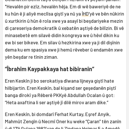
"Hevalên pir ezîz, hevalên hêja. Em di wê baweriyê de ne
ku hûn ê ji aliyê meclîsa giştî ya nû ya
İHD
'yê ve bên nûkirin
û xurtkirin û hûn ê rola xwe ya asayî bi beşdariyeke mezin
di çareseriya demokratîk û xebatên aştiyê de bilîzin. Bi vê
minasebetê em silavê didin kongreya we û hêvî dikin ku
ew bi ser bikeve. Em silav û hezkirina xwe ya ji dil dişînin
dema ku em spasiya xwe ji hemû rêveber û endamên xwe
yên beşdar re tînin ziman.
“Îbrahîm Kaypakkaya hat bibîranîn”
Eren Keskîn ji bo serokatiya dîwana lijneya giştî hate
hilbijartin. Eren Keskîn, bal kişand ser geşedanên piştî
banga dîrokî ya Rêberê PKKyê Abdullah Ocalan û got:
“Heta axaftina li ser aştiyê jî dilê mirov aram dike.”
Eren Keskîn, bi domdarî Ferhat Kurtay, Eşref Anyik,
Mahmût Zengîn û Necmî Oner ku weke “Çaran” tên zanîn
û di 17’ê Gulana 1982’yan de li Zindana Hejmar 5 a Amedê