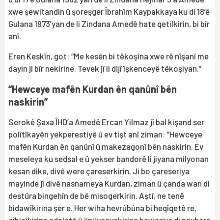
xwe şewitandin û şoreşger Îbrahîm Kaypakkaya ku di 18’ê
Gulana 1973’yan de li Zindana Amedê hate qetilkirin, bi bîr
anî.
Eren Keskîn, got: “Me kesên bi têkoşîna xwe rê nîşanî me
dayin ji bîr nekirine. Tevek jî li dijî îşkenceyê têkoşiyan.”
“Hewceye mafên Kurdan ên qanûnî bên
naskirin”
Serokê Şaxa ÎHD’a Amedê Ercan Yilmaz jî bal kişand ser
polîtîkayên yekperestiyê û ev tişt anî ziman: “Hewceye
mafên Kurdan ên qanûnî û makezagonî bên naskirin. Ev
meseleya ku sedsal e û yekser bandorê li jiyana milyonan
kesan dike, divê were çareserkirin. Ji bo çareseriya
mayinde jî divê nasnameya Kurdan, ziman û çanda wan di
destûra bingehîn de bê misogerkirin. Aştî, ne tenê
bidawîkirina şer e. Her wiha hevrûbûna bi heqîqetê re,
cîbicîkirina edaletê û jinûveavakirina baweriya di navbera