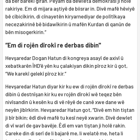
da ber barekî giran. Peyam da dewleta demokrasî ji holê
rakiriye. Em di mijara aştiyê de biisrar in. Divê mafê hêviyê
bê cîbicîkirin, di cînayetên kiryarnediyar de polîtîkaya
necezakirinê bê bidawîkirin û mafên Kurdan di qanûn de
bên misogerkirin.”
“Em di rojên dîrokî re derbas dibin"
Hevşaredar Dogan Hatun di kongreya asayî de axivî û
xebatkarên ÎHD’ê yên ku çalakiyan dikin pîroz kir û got,
“We karekî gelekî pîroz kir.”
Hevşaredar Hatun diyar kir ku ew di rojên dîrokî re derbas
dibin û destnîşan kir ku ev rojên dîrokî wê teqez bên
nivîsandin û kesên ku di vê rêyê de canê xwe dane wê
neyên jibîrkirin. Hevşaredar Hatun got, “Divê em hin tiştan
ji bîr bikin; êdî divê mafê tu kesî neyê xwarin. Divê dewlet
di vî warî de gav bavêje. Êdî em van tiştan ji holê rakin.
Careke din di serî de li bajarê me, li welatê me, heta li