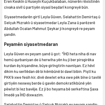
Eren Keskîn û Huseyîn Kuçukbalaban, nûnerên rêxistinên
civaka sivîl û partiyên siyasî beşdarî kongreyê bûn.
Siyasetmedarên girtî Leyla Güven, Selahattin Demirtaş û
Selçuk Mızraklı û siyasetmedar Leyla Zana û parêzerê
Abdullah Ocalan Mahmut Şeykar ji kongreyê re peyam
şandin.
Peyamên siyasetmedaran
Leyla Güven ev peyam şand û got: "ÎHD heta niha di nav
hemû qurbaniyan de û herwiha yên ku ji ber pirsgirêka
kurdan êş kişandine, bûye girîngtirîn navnîşan. Ez hêvî
dikim ku serîlêdan dê bi kêmbûnê bi dawî bibin. Piştî ku
PKK’ê xwe fesih kir, divê dewlet erka xwe pêk bîne û tavilê
girtiyên nexweş berde û gavên demokratîkbûnê yên
pêwîst bi lez bavêje. Ez ji bo heyama bê serkeftina Şaxa
Îmedê ya ÎHD dixwazim.
Selahattin Demirtaş û Selçuk Mızraklı ev peyam şandin: