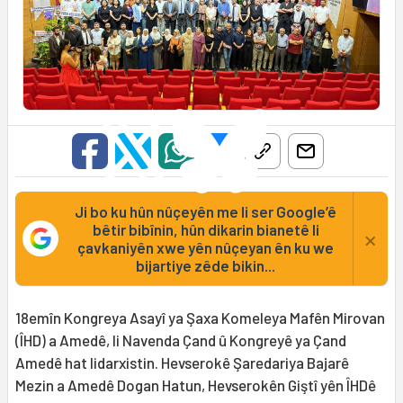
Ji bo ku hûn nûçeyên me li ser Google’ê
bêtir bibînin, hûn dikarin bianetê li
×
çavkaniyên xwe yên nûçeyan ên ku we
bijartiye zêde bikin...
18emîn Kongreya Asayî ya Şaxa Komeleya Mafên Mirovan
(ÎHD) a Amedê, li Navenda Çand û Kongreyê ya Çand
Amedê hat lidarxistin. Hevserokê Şaredariya Bajarê
Mezin a Amedê Dogan Hatun, Hevserokên Giştî yên ÎHDê