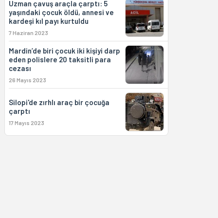
Uzman çavuş araçla çarptı: 5
yaşındaki çocuk öldü, annesi ve
kardeşi kıl payı kurtuldu
7 Haziran 2023
Mardin’de biri çocuk iki kişiyi darp
eden polislere 20 taksitli para
cezası
26 Mayıs 2023
Silopi'de zırhlı araç bir çocuğa
çarptı
17 Mayıs 2023