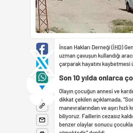
İnsan Hakları Derneği (
İHD
) Ge
uzman çavuşun kullandığı arac
çarparak hayatını kaybetmesi üz
Son 10 yılda onlarca ç
Olayın çocuğun annesi ve kard
dikkat çekilen açıklamada, "Son
manevralarından ve aşırı hızlı 
biliyoruz. Faillerin cezasız kald
benzer olaylar sonucu çocukl
etmektedir" denildi.