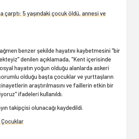
 çarptı: 5 yaşındaki çocuk öldü, annesi ve
ağmen benzer şekilde hayatını kaybetmesini "bir
ekteyiz" denilen açıklamada, "Kent içerisinde
sosyal hayatın yoğun olduğu alanlarda askeri
 sorumlu olduğu başta çocuklar ve yurttaşların
nayetlerin araştırılmasını ve faillerin etkin bir
oruz" ifadeleri kullanıldı.
ın takipçisi olunacağı kaydedildi.
 Çocuklar