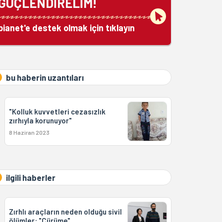
GÜÇLENDİRELİM!
bianet'e destek olmak için tıklayın
bu haberin uzantıları
"Kolluk kuvvetleri cezasızlık
zırhıyla korunuyor"
8 Haziran 2023
ilgili haberler
Zırhlı araçların neden olduğu sivil
ölümler: "Çürüme"