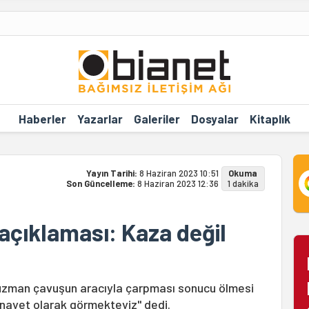
Haberler
Yazarlar
Galeriler
Dosyalar
Kitaplık
Yayın Tarihi:
8 Haziran 2023 10:51
Okuma
Son Güncelleme:
8 Haziran 2023 12:36
1 dakika
çıklaması: Kaza değil
uzman çavuşun aracıyla çarpması sonucu ölmesi
inayet olarak görmekteyiz" dedi.