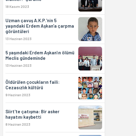
18 Kasım 2023
Uzman çavuş A.K.P.'nin 5
yaşındaki Erdem Aşkan'a çarpma
görüntüleri
13 Haziran 2023
5 yaşındaki Erdem Aşkan'ın ölümü
Meclis gündeminde
13 Haziran 2023
Öldürülen çocukların faili:
Cezasızlık kültürü
9 Haziran 2023
Siirt'te çatışma: Bir asker
hayatını kaybetti
8 Haziran 2023