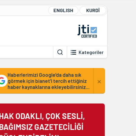
ENGLISH
KURDÎ
Kategoriler
Haberlerimizi Google'da daha sık
×
görmek için bianet'i tercih ettiğiniz
haber kaynaklarına ekleyebilirsiniz...
HAK ODAKLI, ÇOK SESLİ,
BAĞIMSIZ GAZETECİLİĞİ