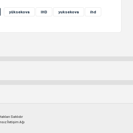
yüksekova
IHD
yuksekova
ihd
kları Saklıdır
msız İletişim Ağı