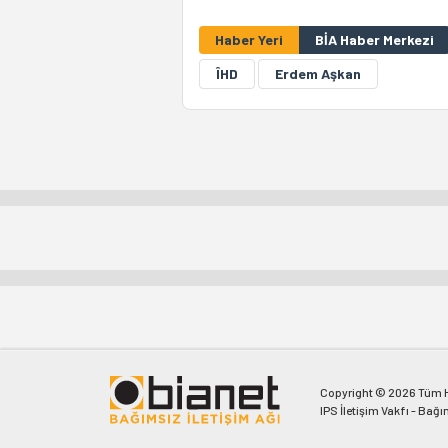
Haber Yeri
BİA Haber Merkezi
ÎHD
Erdem Aşkan
Copyright © 2026 Tüm Ha
IPS İletişim Vakfı - Bağı