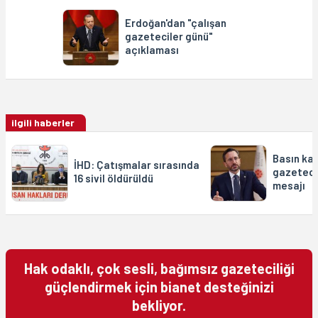
Erdoğan'dan "çalışan
gazeteciler günü"
açıklaması
ilgili haberler
Basın kar
İHD: Çatışmalar sırasında
gazeteci
16 sivil öldürüldü
mesajı
Hak odaklı, çok sesli, bağımsız gazeteciliği
güçlendirmek için bianet desteğinizi
bekliyor.