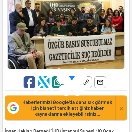
Haberlerimizi Google'da daha sık görmek
×
için bianet'i tercih ettiğiniz haber
kaynaklarına ekleyebilirsiniz...
İnsan Hakları Derneği
(
İHD
) İstanbul Şubesi, ‘
10 Ocak