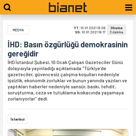
YT:
10.01.2021 16:06
Okuma
MEDYA
SG:
10.01.2021 16:17
3 dakika
İHD: Basın özgürlüğü demokrasinin
gereğidir
İHD İstanbul Şubesi, 10 Ocak Çalışan Gazeteciler Günü
dolayısıyla yayınladığı açıklamada "Türkiye'de
gazeteciler, güvencesiz çalışma koşulları nedeniyle
işsizlik, ekonomik zorluklar ve bunun yanında yazıları ve
yaptıkları haberler nedeniyle sansür, baskı, tehdit,
soruşturma, ceza ve tutuklama kıskacında yaşamaya
zorlanıyorlar” dedi.
İstanbul