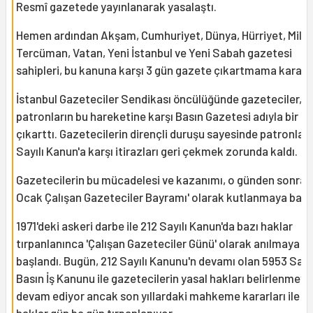
Resmî gazetede yayınlanarak yasalaştı.
Hemen ardından Akşam, Cumhuriyet, Dünya, Hürriyet, Milliy
Tercüman, Vatan, Yeni İstanbul ve Yeni Sabah gazetesi
sahipleri, bu kanuna karşı 3 gün gazete çıkartmama kararı a
İstanbul Gazeteciler Sendikası öncülüğünde gazeteciler,
patronların bu hareketine karşı Basın Gazetesi adıyla bir g
çıkarttı. Gazetecilerin dirençli duruşu sayesinde patronlar 
Sayılı Kanun'a karşı itirazları geri çekmek zorunda kaldı.
Gazetecilerin bu mücadelesi ve kazanımı, o günden sonra '
Ocak Çalışan Gazeteciler Bayramı' olarak kutlanmaya başl
1971'deki askeri darbe ile 212 Sayılı Kanun'da bazı haklar
tırpanlanınca 'Çalışan Gazeteciler Günü' olarak anılmaya
başlandı. Bugün, 212 Sayılı Kanunu'n devamı olan 5953 Sayıl
Basın İş Kanunu ile gazetecilerin yasal hakları belirlenmeye
devam ediyor ancak son yıllardaki mahkeme kararları ile b