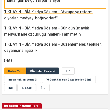
haklar gün be gün tırpanlanıyor.
TIKLAYIN - BİA Medya Gözlem - "Avrupa'ya reform
diyorlar, medyayı boğuyorlar!"
TIKLAYIN - BİA Medya Gözlem - Gün gün üç aylık
medya/ifade özgürlüğü ihlalleri-Tam metin
TIKLAYIN - BİA Medya Gözlem - Düzenlemeler, tepkiler,
dayanışma, işsizlik
(HA)
Haber Yeri
BİA Haber Merkezi
IHD
insan hakları derneği
10 Ocak Çalışan Gazeteciler Günü
ihd
10 ocak
ÎHD
bu haberin uzantıları