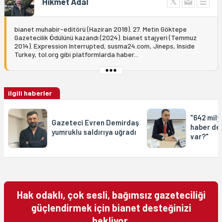
Hikmet Adal
bianet muhabir-editörü (Haziran 2018). 27. Metin Göktepe
Gazetecilik Ödülünü kazandı (2024). bianet stajyeri (Temmuz
2014). Expression Interrupted, susma24.com, Jineps, Inside
Turkey, tol.org gibi platformlarda haber...
ilgili haberler
"642 mily
Gazeteci Evren Demirdaş
haber de
yumruklu saldırıya uğradı
var?"
Hak odaklı, çok sesli, bağımsız gazeteciliği
güçlendirmek için bianet desteğinizi
bekliyor.