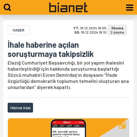
YT:
18.12.2024 18:05
Okuma
HABER
SG:
18.12.2024 18:10
2 dakika
İhale haberine açılan
soruşturmaya takipsizlik
Elazığ Cumhuriyet Başsavcılığı, bir yol yapım ihalesini
haberleştirdiği için hakkında soruşturma başlattığı
Sözcü muhabiri Evren Demirdaş’ın dosyasını “İfade
özgürlüğü demokratik toplumun temelini oluşturan ana
unsurlardan” diyerek kapattı.
Hikmet Adal