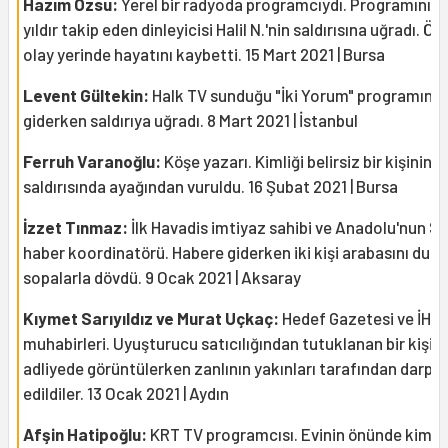
Hazım Özsu:
Yerel bir radyoda programcıydı. Programını bi
yıldır takip eden dinleyicisi Halil N.'nin saldırısına uğradı. Öz
olay yerinde hayatını kaybetti. 15 Mart 2021 | Bursa
Levent Gültekin:
Halk TV sunduğu "İki Yorum" programına
giderken saldırıya uğradı. 8 Mart 2021 | İstanbul
Ferruh Varanoğlu:
Köşe yazarı. Kimliği belirsiz bir kişinin si
saldırısında ayağından vuruldu. 16 Şubat 2021 | Bursa
İzzet Tınmaz:
İlk Havadis imtiyaz sahibi ve Anadolu'nun Se
haber koordinatörü. Habere giderken iki kişi arabasını durd
sopalarla dövdü. 9 Ocak 2021 | Aksaray
Kıymet Sarıyıldız ve Murat Uçkaç:
Hedef Gazetesi ve İHA
muhabirleri. Uyuşturucu satıcılığından tutuklanan bir kişiyi
adliyede görüntülerken zanlının yakınları tarafından darp
edildiler. 13 Ocak 2021 | Aydın
Afşin Hatipoğlu:
KRT TV programcısı. Evinin önünde kimliğ