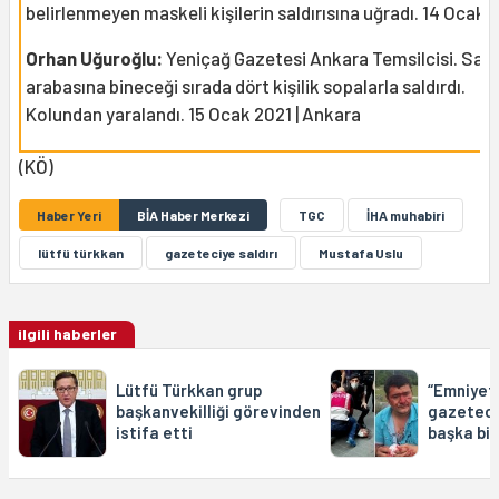
belirlenmeyen maskeli kişilerin saldırısına uğradı. 14 Ocak 
Orhan Uğuroğlu:
Yeniçağ Gazetesi Ankara Temsilcisi. Sab
arabasına bineceği sırada dört kişilik sopalarla saldırdı.
Kolundan yaralandı. 15 Ocak 2021 | Ankara
(KÖ)
Haber Yeri
BİA Haber Merkezi
TGC
İHA muhabiri
lütfü türkkan
gazeteciye saldırı
Mustafa Uslu
ilgili haberler
Lütfü Türkkan grup
“Emniyet
başkanvekilliği görevinden
gazeteci
istifa etti
başka bir