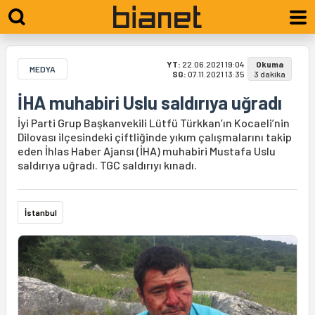
YT:
22.06.2021 19:04
Okuma
MEDYA
SG:
07.11.2021 13:35
3 dakika
İHA muhabiri Uslu saldırıya uğradı
İyi Parti Grup Başkanvekili Lütfü Türkkan’ın Kocaeli’nin
Dilovası ilçesindeki çiftliğinde yıkım çalışmalarını takip
eden İhlas Haber Ajansı (İHA) muhabiri Mustafa Uslu
saldırıya uğradı. TGC saldırıyı kınadı.
İstanbul