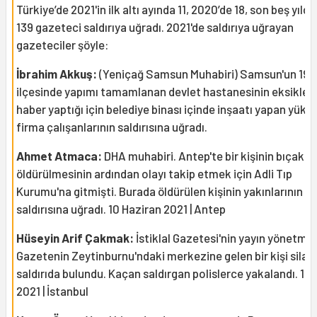
Türkiye’de 2021'in ilk altı ayında 11, 2020’de 18, son beş yılda
139 gazeteci saldırıya uğradı. 2021'de saldırıya uğrayan
gazeteciler şöyle:
İbrahim Akkuş:
(Yeniçağ Samsun Muhabiri) Samsun'un 19 
ilçesinde yapımı tamamlanan devlet hastanesinin eksikleri
haber yaptığı için belediye binası içinde inşaatı yapan yükle
firma çalışanlarının saldırısına uğradı.
Ahmet Atmaca:
DHA muhabiri. Antep'te bir kişinin bıçakl
öldürülmesinin ardından olayı takip etmek için Adli Tıp
Kurumu'na gitmişti. Burada öldürülen kişinin yakınlarının
saldırısına uğradı. 10 Haziran 2021 | Antep
Hüseyin Arif Çakmak:
İstiklal Gazetesi'nin yayın yönetmen
Gazetenin Zeytinburnu'ndaki merkezine gelen bir kişi silahl
saldırıda bulundu. Kaçan saldırgan polislerce yakalandı. 12 
2021 | İstanbul