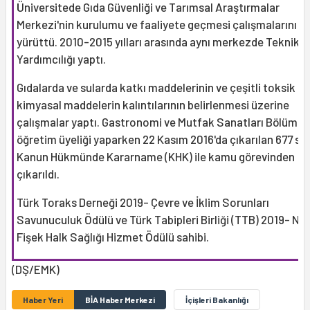
Üniversitede Gıda Güvenliği ve Tarımsal Araştırmalar
Merkezi'nin kurulumu ve faaliyete geçmesi çalışmalarını
yürüttü. 2010-2015 yılları arasında aynı merkezde Teknik 
Yardımcılığı yaptı.
Gıdalarda ve sularda katkı maddelerinin ve çeşitli toksik
kimyasal maddelerin kalıntılarının belirlenmesi üzerine
çalışmalar yaptı. Gastronomi ve Mutfak Sanatları Bölümü
öğretim üyeliği yaparken 22 Kasım 2016'da çıkarılan 677 say
Kanun Hükmünde Kararname (KHK) ile kamu görevinden
çıkarıldı.
Türk Toraks Derneği 2019- Çevre ve İklim Sorunları
Savunuculuk Ödülü ve Türk Tabipleri Birliği (TTB) 2019- Nu
Fişek Halk Sağlığı Hizmet Ödülü sahibi.
(DŞ/EMK)
Haber Yeri
BİA Haber Merkezi
İçişleri Bakanlığı