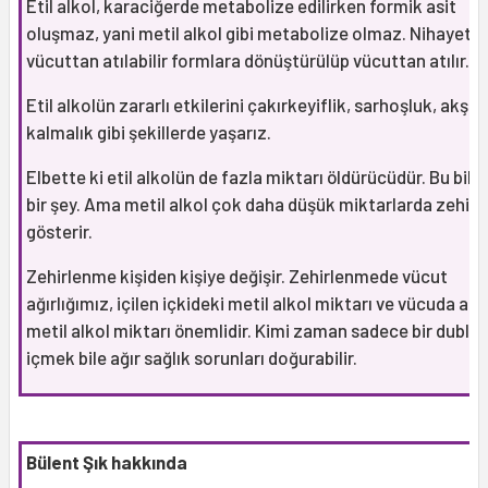
Etil alkol, karaciğerde metabolize edilirken formik asit
oluşmaz, yani metil alkol gibi metabolize olmaz. Nihayeti
vücuttan atılabilir formlara dönüştürülüp vücuttan atılır.
Etil alkolün zararlı etkilerini çakırkeyiflik, sarhoşluk, akş
kalmalık gibi şekillerde yaşarız.
Elbette ki etil alkolün de fazla miktarı öldürücüdür. Bu bili
bir şey. Ama metil alkol çok daha düşük miktarlarda zehirli
gösterir.
Zehirlenme kişiden kişiye değişir. Zehirlenmede vücut
ağırlığımız, içilen içkideki metil alkol miktarı ve vücuda alı
metil alkol miktarı önemlidir. Kimi zaman sadece bir duble 
içmek bile ağır sağlık sorunları doğurabilir.
Bülent Şık hakkında