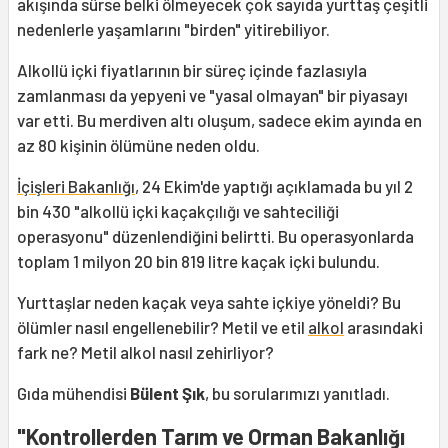
akışında sürse belki ölmeyecek çok sayıda yurttaş çeşitli
nedenlerle yaşamlarını "birden" yitirebiliyor.
Alkollü içki fiyatlarının bir süreç içinde fazlasıyla
zamlanması da yepyeni ve "yasal olmayan" bir piyasayı
var etti. Bu merdiven altı oluşum, sadece ekim ayında en
az 80 kişinin ölümüne neden oldu.
İçişleri Bakanlığı
, 24 Ekim'de yaptığı açıklamada bu yıl 2
bin 430 "alkollü içki kaçakçılığı ve sahteciliği
operasyonu" düzenlendiğini belirtti. Bu operasyonlarda
toplam 1 milyon 20 bin 819 litre kaçak içki bulundu.
Yurttaşlar neden kaçak veya sahte içkiye yöneldi? Bu
ölümler nasıl engellenebilir? Metil ve etil
alkol
arasındaki
fark ne? Metil alkol nasıl zehirliyor?
Gıda mühendisi
Bülent Şık
, bu sorularımızı yanıtladı.
"Kontrollerden Tarım ve Orman Bakanlığı