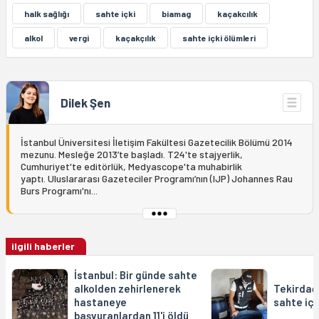
halk sağlığı
sahte içki
biamag
kaçakcılık
alkol
vergi
kaçakçılık
sahte içki ölümleri
Dilek Şen
İstanbul Üniversitesi İletişim Fakültesi Gazetecilik Bölümü 2014
mezunu. Mesleğe 2013’te başladı. T24'te stajyerlik,
Cumhuriyet'te editörlük, Medyascope'ta muhabirlik
yaptı. Uluslararası Gazeteciler Programı’nın (IJP) Johannes Rau
Burs Programı'nı...
ilgili haberler
İstanbul: Bir günde sahte
alkolden zehirlenerek
Tekirdağ'
hastaneye
sahte içk
başvuranlardan 11'i öldü