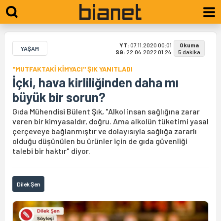
YT:
07.11.2020 00:01
Okuma
YAŞAM
SG:
22.04.2022 01:24
5 dakika
"MUTFAKTAKİ KİMYACI" ŞIK YANITLADI
İçki, hava kirliliğinden daha mı
büyük bir sorun?
Gıda Mühendisi Bülent Şık, "Alkol insan sağlığına zarar
veren bir kimyasaldır, doğru. Ama alkolün tüketimi yasal
çerçeveye bağlanmıştır ve dolayısıyla sağlığa zararlı
olduğu düşünülen bu ürünler için de gıda güvenliği
talebi bir haktır" diyor.
Dilek Şen