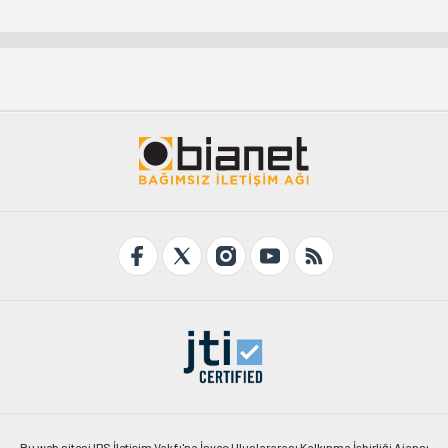
Bu web sitesi IPS İletişim Vakfı'na İsveç Uluslararası Kalkınma İşbirliği Ajansı