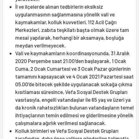
İl ve ilçelerde alınan tedbirlerin eksiksiz
uygulanmasının sağlanmasına yönelik vali ve
kaymakamlar, kolluk kuvvetleri, 112 Acil Çağrı
Merkezleri, zabıta teşkilatı başta olmak üzere tam
mesai yapılarak, herhangi bir aksamaya, boşluğa
meydan verilmeyecek.
Vali ve kaymakamların koordinasyonunda, 31 Aralık
2020 Perşembe saat 21.00'den başlayarak, 1 Ocak
Cuma, 2 Ocak Cumartesi ve 3 Ocak Pazar günlerinin
tamamını kapsayacak ve 4 Ocak 2021 Pazartesi saat
05.00'de bitecek şekilde uygulanacak sokağa çıkma
kısıtlaması süresince, Vefa Sosyal Destek Grupları
vasıtasıyla, engelli vatandaşlar ile 65 yaş ve üzeri ya
da kronik rahatsızlıkları bulunan vatandaşların temel
ihtiyaçlarının temin edilmesi ve giderilmesine yönelik
çalışmalara ağırlık verilmesi sağlanacak.
Kolluk birimleri ve Vefa Sosyal Destek Grupları
tarafından, daha önce valilere gönderilen talimatla