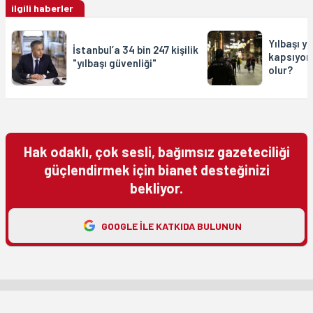
ilgili haberler
Yılbaşı y
İstanbul’a 34 bin 247 kişilik
kapsıyor
"yılbaşı güvenliği"
olur?
Hak odaklı, çok sesli, bağımsız gazeteciliği
güçlendirmek için bianet desteğinizi
bekliyor.
GOOGLE ILE KATKIDA BULUNUN