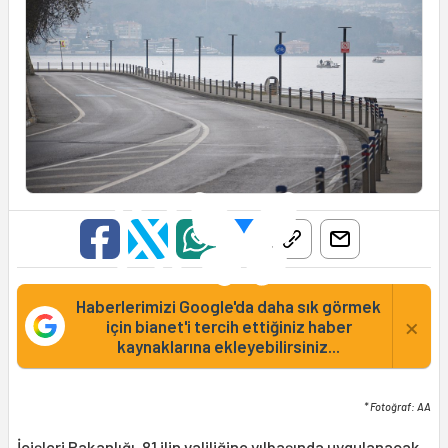
Haberlerimizi Google'da daha sık görmek
×
için bianet'i tercih ettiğiniz haber
kaynaklarına ekleyebilirsiniz...
* Fotoğraf: AA
İçişleri Bakanlığı
, 81 ilin valiliğine yılbaşında uygulanacak