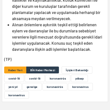
valilikler ve kaymakamlıklar, kolluk kuvvetleri ile
diğer kurum ve kuruluşlar tarafından gerekli
planlamalar yapılacak ve uygulamada herhangi bir
aksamaya meydan verilmeyecek.
Alınan önlemlere aykırılık teşkil ettiği belirlenen
eylem ve davranışlar ile bu durumlara sebebiyet
verenlere ilgili mevzuat doğrultusunda gerekli idari
işlemler uygulanacak. Konusu suç teşkil eden
davranışlara ilişkin adli işlemler başlatılacak.
(TP)
Haber Yeri
BİA Haber Merkezi
İçişleri Bakanlığı
covid-19
covîd-19
koronavirûs
yılbaşı
yeni yıl
genelge
koronavirüs
koronavirus
koronavîrus