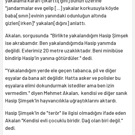
yakalama kararı çıkarttı[ğını] bunun üzerine
"jandarmalar eve gelip [...] yakalar korkusuyla köyde
baba[sının] evinin yanındaki odunluğun altında
gizlen[irken]" yakalan[dığını] anlattı.
Akalan, sorgusunda "Birlikte yakalandığım Hasip Şimşek
ise akrabamdır. Ben yakalandığımda Hasip yanımda
değildi. Evlerimiz 20 metre uzaklıktadır. Beni minibüse
bindirip Hasip’in yanına götürdüler." dedi.
"Yakalandığım yerde ele geçen tabanca, pil ve diğer
eşyalar da bana ait değildir. Hatta asker ve polisler bu
eşyalara elimi dokundurmak istediler ama ben izin
vermedim." diyen Mehmet Akalan, kendisi ve diğer sanık
Hasip Şimşek'in hayvancılıkla uğraştıklarını aktardı.
Hasip Şimşek'in de "terör" ile ilgisi olmadığını ifade eden
Akalan "Kendisi evli çocuklu biridir. Dağ olan biri değil."
dedi.