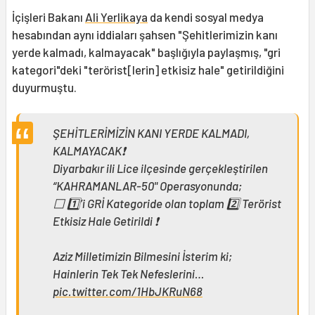
İçişleri Bakanı
Ali Yerlikaya
da kendi sosyal medya
hesabından aynı iddiaları şahsen "Şehitlerimizin kanı
yerde kalmadı, kalmayacak" başlığıyla paylaşmış, "gri
kategori"deki "terörist[lerin] etkisiz hale" getirildiğini
duyurmuştu.
ŞEHİTLERİMİZİN KANI YERDE KALMADI,
KALMAYACAK❗️
Diyarbakır ili Lice ilçesinde gerçekleştirilen
“KAHRAMANLAR-50" Operasyonunda;
⬜️ 1️⃣’i GRİ Kategoride olan toplam 2️⃣ Terörist
Etkisiz Hale Getirildi ❗️
Aziz Milletimizin Bilmesini İsterim ki;
Hainlerin Tek Tek Nefeslerini…
pic.twitter.com/1HbJKRuN68