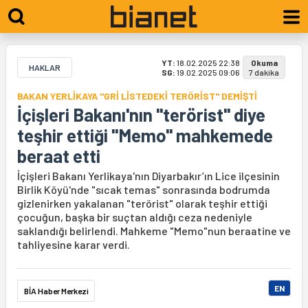
YT:
18.02.2025 22:38
Okuma
HAKLAR
SG:
19.02.2025 09:06
7 dakika
BAKAN YERLİKAYA "GRİ LİSTEDEKİ TERÖRİST" DEMİŞTİ
İçişleri Bakanı'nın "terörist" diye
teşhir ettiği "Memo" mahkemede
beraat etti
İçişleri Bakanı Yerlikaya'nın Diyarbakır’ın Lice ilçesinin
Birlik Köyü'nde "sıcak temas" sonrasında bodrumda
gizlenirken yakalanan "terörist" olarak teşhir ettiği
çocuğun, başka bir suçtan aldığı ceza nedeniyle
saklandığı belirlendi. Mahkeme "Memo"nun beraatine ve
tahliyesine karar verdi.
EN
BİA Haber Merkezi