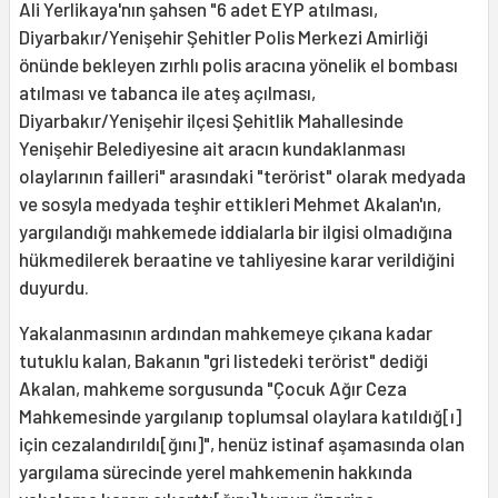
Ali Yerlikaya'nın şahsen "6 adet EYP atılması,
Diyarbakır/Yenişehir Şehitler Polis Merkezi Amirliği
önünde bekleyen zırhlı polis aracına yönelik el bombası
atılması ve tabanca ile ateş açılması,
Diyarbakır/Yenişehir ilçesi Şehitlik Mahallesinde
Yenişehir Belediyesine ait aracın kundaklanması
olaylarının failleri" arasındaki "terörist" olarak medyada
ve sosyla medyada teşhir ettikleri Mehmet Akalan'ın,
yargılandığı mahkemede iddialarla bir ilgisi olmadığına
hükmedilerek beraatine ve tahliyesine karar verildiğini
duyurdu.
Yakalanmasının ardından mahkemeye çıkana kadar
tutuklu kalan, Bakanın "gri listedeki terörist" dediği
Akalan, mahkeme sorgusunda "Çocuk Ağır Ceza
Mahkemesinde yargılanıp toplumsal olaylara katıldığ[ı]
için cezalandırıldı[ğını]", henüz istinaf aşamasında olan
yargılama sürecinde yerel mahkemenin hakkında