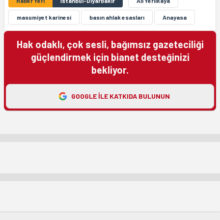
Haber Yeri
İstanbul-Diyarbakır
Ali Yerlikaya
masumiyet karinesi
basın ahlak esasları
Anayasa
Hak odaklı, çok sesli, bağımsız gazeteciliği
güçlendirmek için bianet desteğinizi
bekliyor.
GOOGLE ILE KATKIDA BULUNUN