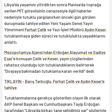
Libya’da yaşamını yitirdikten sonra Manisa’da toprağa
verilen MİT görevlisinin cenazesiyle ilgili haberler
nedeniyle tutuklu yargılanırken önceki gün görülen
duruşmada tahliye edilen Yeni Yaşam Genel Yayın
Yönetmeni
Ferhat Çelik
ve Yazı İşleri Müdürü
Aydın Keser
,
tutuklanmaya giden süreci ve tutuklulukta yaşadıklarını
anlattı.
Mezopotamya Ajansı’ndan Erdoğan Alayumat ve Sadiye
Eser
’e konuşan Çelik ve Keser, yayın çizgilerinden
rahatsız olunduğu için tutuklandıklarını belirterek
“Dosyaya bakmadan tutuklama kararı verildi” dedi.
TIKLAYIN - Barış Terkoğlu, Ferhat Çelik ve Aydın Keser'e
tahliye
Tutuklanmalarına gerekçe gösterilen olayın ilk olarak
AKP Genel Başkanı ve Cumhurbaşkanı Tayip Erdoğan
tarafından “Libya’da birkaç tane şehidimiz var” sözleriyle