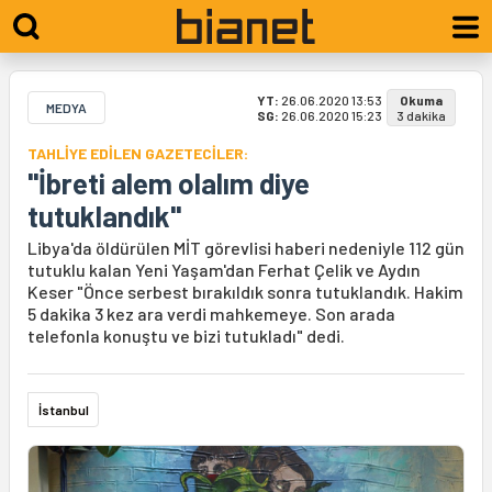
YT:
26.06.2020 13:53
Okuma
MEDYA
SG:
26.06.2020 15:23
3 dakika
TAHLİYE EDİLEN GAZETECİLER:
"İbreti alem olalım diye
tutuklandık"
Libya'da öldürülen MİT görevlisi haberi nedeniyle 112 gün
tutuklu kalan Yeni Yaşam'dan Ferhat Çelik ve Aydın
Keser "Önce serbest bırakıldık sonra tutuklandık. Hakim
5 dakika 3 kez ara verdi mahkemeye. Son arada
telefonla konuştu ve bizi tutukladı" dedi.
İstanbul