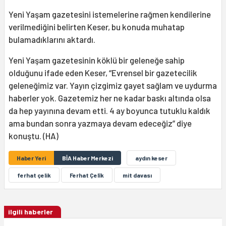
Yeni Yaşam gazetesini istemelerine rağmen kendilerine
verilmediğini belirten Keser, bu konuda muhatap
bulamadıklarını aktardı.
Yeni Yaşam gazetesinin köklü bir geleneğe sahip
olduğunu ifade eden Keser, “Evrensel bir gazetecilik
geleneğimiz var. Yayın çizgimiz gayet sağlam ve uydurma
haberler yok. Gazetemiz her ne kadar baskı altında olsa
da hep yayınına devam etti. 4 ay boyunca tutuklu kaldık
ama bundan sonra yazmaya devam edeceğiz” diye
konuştu. (HA)
Haber Yeri
BİA Haber Merkezi
aydın keser
ferhat çelik
Ferhat Çelîk
mit davası
ilgili haberler