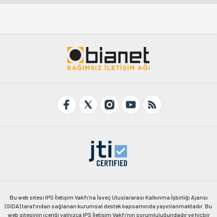
Bu web sitesi IPS İletişim Vakfı'na İsveç Uluslararası Kalkınma İşbirliği Ajansı
(SIDA) tarafından sağlanan kurumsal destek kapsamında yayınlanmaktadır. Bu
web sitesinin içeriği yalnızca IPS İletişim Vakfı'nın sorumluluğundadır ve hiçbir