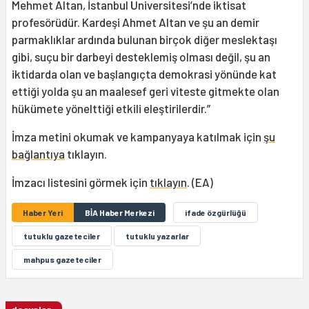
Mehmet Altan, İstanbul Üniversitesi’nde iktisat
profesörüdür. Kardeşi Ahmet Altan ve şu an demir
parmaklıklar ardında bulunan birçok diğer meslektaşı
gibi, suçu bir darbeyi desteklemiş olması değil, şu an
iktidarda olan ve başlangıçta demokrasi yönünde kat
ettiği yolda şu an maalesef geri viteste gitmekte olan
hükümete yönelttiği etkili eleştirilerdir.”
İmza metini okumak ve kampanyaya katılmak için
şu
bağlantıya
tıklayın.
İmzacı listesini görmek için
tıklayın
. (EA)
Haber Yeri
BİA Haber Merkezi
ifade özgürlüğü
tutuklu gazeteciler
tutuklu yazarlar
mahpus gazeteciler