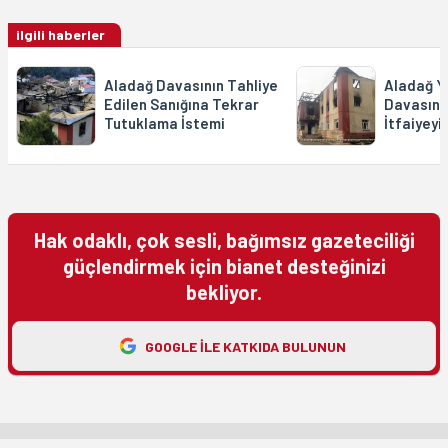
ilgili haberler
Aladağ Davasının Tahliye
Aladağ Yu
Edilen Sanığına Tekrar
Davasınd
Tutuklama İstemi
İtfaiyeyi
Hak odaklı, çok sesli, bağımsız gazeteciliği
güçlendirmek için bianet desteğinizi
bekliyor.
GOOGLE ILE KATKIDA BULUNUN