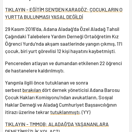
TIKLAYIN - EĞİTİM SEN'DEN KARAGÖZ: ÇOCUKLARIN O
YURTTA BULUNMASI YASAL DEĞİLDİ
29 Kasım 2016'da, Adana Aladağ'da Özel Aladağ Tahsil
Çağındaki Talebelere Yardım Derneği Ortaöğretim Kız
Öğrenci Yurdu'nda akşam saatlerinde yangın çıkmış, 11'i
çocuk, biri yurt görevlisi 12 kişi hayatını kaybetmişti.
Pencereden atlayan ve dumandan etkilenen 22 öğrenci
de hastanelere kaldırılmıştı.
Yangınla ilgili önce tutuklanan ve sonra
serbest
bırakılan
dört dernek yöneticisi Adana Barosu
Çocuk Hakları Komisyonu’ndan avukatların, Sosyal
Haklar Derneği ve Aladağ Cumhuriyet Başsavcılığının
itirazı üzerine tekrar
tutuklanmıştı
. (YY)
TIKLAYIN - TMMOB: ALADAĞ'DA YAŞANANLARA
DENETİMSİZLİK YOL AÇTI