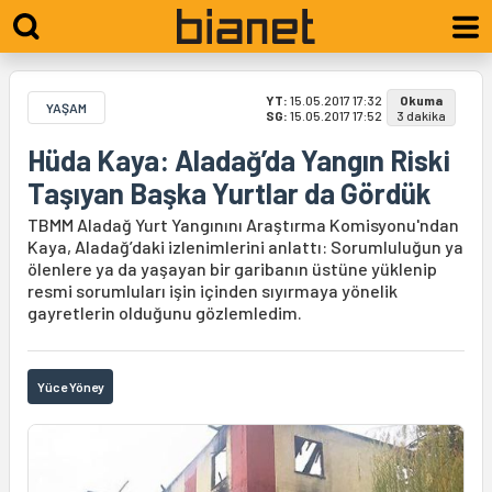
YT:
15.05.2017 17:32
Okuma
YAŞAM
SG:
15.05.2017 17:52
3 dakika
Hüda Kaya: Aladağ’da Yangın Riski
Taşıyan Başka Yurtlar da Gördük
TBMM Aladağ Yurt Yangınını Araştırma Komisyonu'ndan
Kaya, Aladağ’daki izlenimlerini anlattı: Sorumluluğun ya
ölenlere ya da yaşayan bir garibanın üstüne yüklenip
resmi sorumluları işin içinden sıyırmaya yönelik
gayretlerin olduğunu gözlemledim.
Yüce Yöney