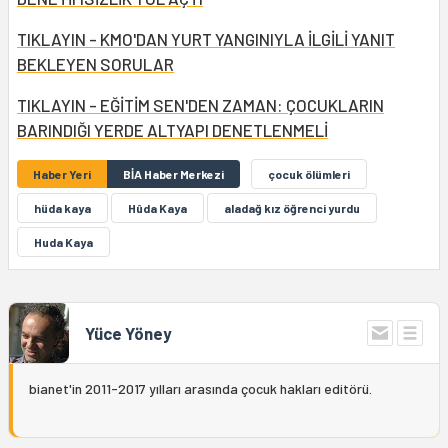
TIKLAYIN - KMO'DAN YURT YANGINIYLA İLGİLİ YANIT
BEKLEYEN SORULAR
TIKLAYIN - EĞİTİM SEN'DEN ZAMAN: ÇOCUKLARIN
BARINDIĞI YERDE ALTYAPI DENETLENMELİ
Haber Yeri
BİA Haber Merkezi
çocuk ölümleri
hüda kaya
Hûda Kaya
aladağ kız öğrenci yurdu
Huda Kaya
Yüce Yöney
bianet'in 2011-2017 yılları arasında çocuk hakları editörü.