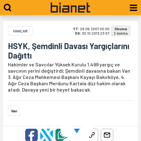
YT:
29.06.2007 00:00
Okuma
HAKLAR
SG:
30.10.2013 23:57
2 dakika
HSYK, Şemdinli Davası Yargıçlarını
Dağıttı
Hakimler ve Savcılar Yüksek Kurulu 1.499 yargıç ve
savcının yerini değiştirdi; Şemdinli davasına bakan Van
3. Ağır Ceza Mahkemesi Başkanı Kayayı Bakırköye, 4.
Ağır Ceza Başkanı Merdunu Kartala düz hakim olarak
atadı. Davaya yeni bir heyet bakacak.
Van