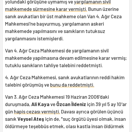
yolundaki görüşüne uymamış ve
yargılamanın sivil
mahkemede sürmesine karar vermişti.
Bunun üzerine
sanık avukatları bir üst mahkeme olan Van 4. Ağır Ceza
Mahkemesi'ne başvurmuş, yargılamanın askeri
mahkemede yapılmasını ve sanıkların tutuksuz
yargılanmasını istemişlerdi.
Van 4. Ağır Ceza Mahkemesi de yargılamanın sivil
mahkemede yapılmasına devam edilmesine karar vermiş;
tutuklu sanıkların tahliye talebini reddetmişti.
4. Ağır Ceza Mahkemesi, sanık avukatlarının reddi hakim
talebini görüşmüş ve
bunu da reddetmişti.
Van 3. Ağır Ceza Mahkemesi 19 Haziran 2006'daki
duruşmada,
Ali Kaya
ve
Özcan İldeniz
için 39 yıl 5 ay 10'ar
gün
hapis cezası vermişti.
Davası ayrıca görülen üçüncü
sanık
Veysel Ateş
için de, "suç örgütü üyesi olmak, insan
öldürmeye teşebbüs etmek, olası kastla insan öldürmek