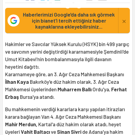
Haberlerimizi Google'da daha sık görmek
×
için bianet'i tercih ettiğiniz haber
kaynaklarına ekleyebilirsiniz...
Hakimler ve Savcılar Yüksek Kurulu (HSYK) bin 499 yargıç
ve savcının yerini değiştirdiği kararnamesiyle Şemdinli'de
Umut Kitabevi'nin bombalanmasıyla ilgili davanın
heyetini dağıttı.
Kararnameye göre, an 3. Ağır Ceza Mahkemesi Başkanı
İlhan Kaya
Bakırköy'e düz hakim olarak, 3. Ağır Ceza
Mahkemesi üyelerinden
Muharrem Ballı
Ordu'ya,
Ferhat
Erbaş
Bursa'ya atandı.
Bu mahkemenin verdiği kararlara karşı yapılan itirazları
karara bağlayan Van 4. Ağır Ceza Mahkemesi Başkanı
Mahir Merdun,
Kartal'a düz hakim olarak atadı, heyet
üyeleri
Vahit Baltacı
ve
Sinan Sivri
de Adana'ya hakim