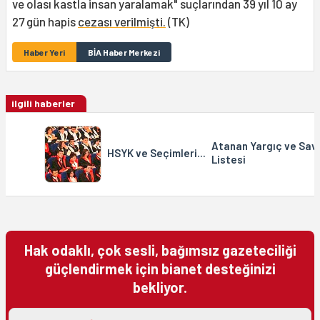
ve olası kastla insan yaralamak" suçlarından 39 yıl 10 ay
27 gün hapis
cezası verilmişti.
(TK)
Haber Yeri
BİA Haber Merkezi
ilgili haberler
Atanan Yargıç ve Sav
HSYK ve Seçimleri...
Listesi
Hak odaklı, çok sesli, bağımsız gazeteciliği
güçlendirmek için bianet desteğinizi
bekliyor.