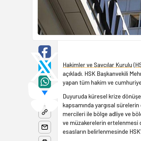
Hakimler ve Savcılar Kurulu
(
H
açıkladı. HSK Başkanvekili Meh
yapan tüm hakim ve cumhuriyet
Duyuruda küresel krize dönüşen
kapsamında yargısal sürelerin d
mercileri ile bölge adliye ve 
ve müzakerelerin ertelenmesi dah
esasların belirlenmesinde HSK'nin