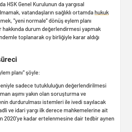
a HSK Genel Kurulunun da yargısal
olmamak, vatandaşların sağlıklı ortamda
hukuk
etmek, "yeni normale" dönüş eylem planı
er hakkında durum değerlendirmesi yapmak
emle toplanarak oy birliğiyle karar aldığı
süreci
lem planı" şöyle:
deniyle sadece tutukluluğun değerlendirilmesi
zaman aşımı yakın olan soruşturma ve
in durdurulması istemleri ile ivedi sayılacak
 adli ve idari yargı ilk derece mahkemelerine ait
an 2020'ye kadar ertelenmesine dair tedbir aynen