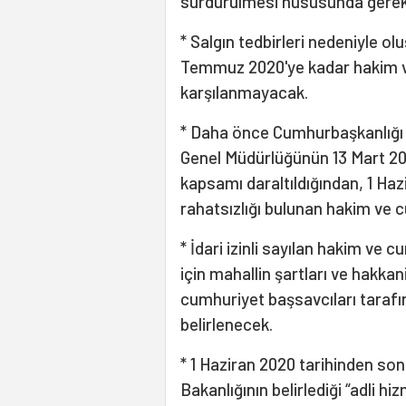
sürdürülmesi hususunda gerekl
* Salgın tedbirleri nedeniyle o
Temmuz 2020'ye kadar hakim ve c
karşılanmayacak.
* Daha önce Cumhurbaşkanlığı İ
Genel Müdürlüğünün 13 Mart 2020 t
kapsamı daraltıldığından, 1 Haz
rahatsızlığı bulunan hakim ve cu
* İdari izinli sayılan hakim ve 
için mahallin şartları ve hakka
cumhuriyet başsavcıları taraf
belirlenecek.
* 1 Haziran 2020 tarihinden sonr
Bakanlığının belirlediği “adli hi