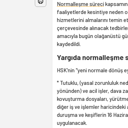
Normalleşme süreci
kapsamınd
faaliyetlerde kesintiye neden 
hizmetlerini almalarını temin 
çerçevesinde alınacak tedbirl
amacıyla bugün olağanüstü günd
kaydedildi.
Yargıda normalleşme 
HSK'nin "yeni normale dönüş ey
* Tutuklu, (yasal zorunluluk ne
yönünden) ve acil işler, dava 
kovuşturma dosyaları, yürütmen
diğer iş ve işlemler haricindeki
duruşma ve keşiflerin 16 Hazir
uygulanacak.