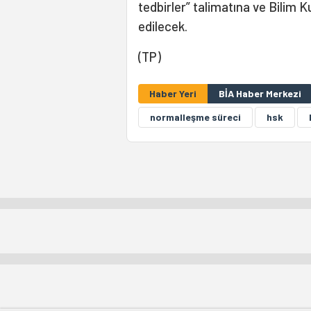
tedbirler” talimatına ve Bilim 
edilecek.
(TP)
Haber Yeri
BİA Haber Merkezi
normalleşme süreci
hsk