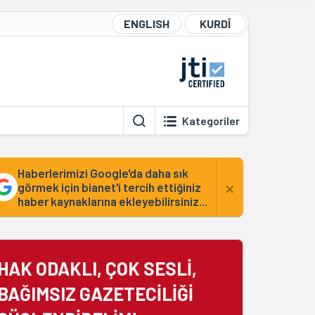
ENGLISH
KURDÎ
Kategoriler
Haberlerimizi Google'da daha sık
×
görmek için bianet'i tercih ettiğiniz
haber kaynaklarına ekleyebilirsiniz...
HAK ODAKLI, ÇOK SESLİ,
BAĞIMSIZ GAZETECİLİĞİ