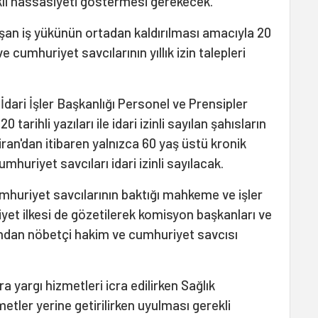
i hassasiyeti göstermesi gerekecek.
luşan iş yükünün ortadan kaldırılması amacıyla 20
umhuriyet savcılarının yıllık izin talepleri
dari İşler Başkanlığı Personel ve Prensipler
arihli yazıları ile idari izinli sayılan şahısların
iran'dan itibaren yalnızca 60 yaş üstü kronik
mhuriyet savcıları idari izinli sayılacak.
cumhuriyet savcılarının baktığı mahkeme ve işler
niyet ilkesi de gözetilerek komisyon başkanları ve
ından nöbetçi hakim ve cumhuriyet savcısı
a yargı hizmetleri icra edilirken Sağlık
zmetler yerine getirilirken uyulması gerekli