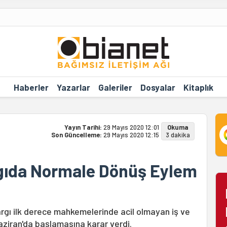
Haberler
Yazarlar
Galeriler
Dosyalar
Kitaplık
Yayın Tarihi:
29 Mayıs 2020 12:01
Okuma
Son Güncelleme:
29 Mayıs 2020 12:15
3 dakika
gıda Normale Dönüş Eylem
yargı ilk derece mahkemelerinde acil olmayan iş ve
aziran'da başlamasına karar verdi.