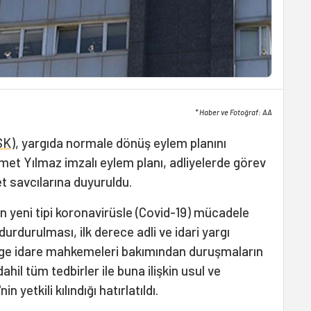
* Haber ve Fotoğraf: AA
SK
), yargıda normale dönüş eylem planını
met Yılmaz imzalı eylem planı, adliyelerde görev
 savcılarına duyuruldu.
 yeni tipi koronavirüsle (Covid-19) mücadele
urdurulması, ilk derece adli ve idari yargı
bölge idare mahkemeleri bakımından duruşmaların
il tüm tedbirler ile buna ilişkin usul ve
 yetkili kılındığı hatırlatıldı.