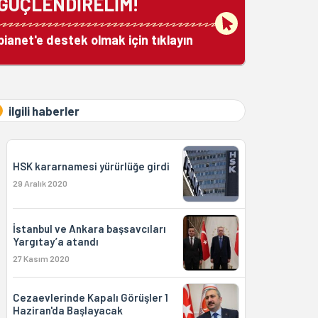
GÜÇLENDİRELİM!
bianet'e destek olmak için tıklayın
ilgili haberler
HSK kararnamesi yürürlüğe girdi
29 Aralık 2020
İstanbul ve Ankara başsavcıları
Yargıtay’a atandı
27 Kasım 2020
Cezaevlerinde Kapalı Görüşler 1
Haziran'da Başlayacak