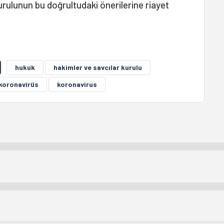
Kurulunun bu doğrultudaki önerilerine riayet
hukuk
hakimler ve savcılar kurulu
koronavirüs
koronavirus