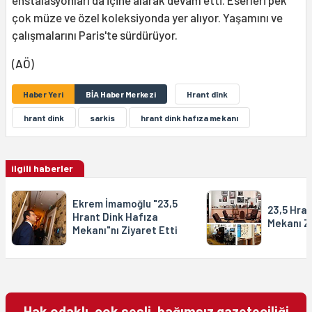
enstalasyonları da içine alarak devam etti. Eserleri pek
çok müze ve özel koleksiyonda yer alıyor. Yaşamını ve
çalışmalarını Paris'te sürdürüyor.
(AÖ)
Haber Yeri
BİA Haber Merkezi
Hrant dînk
hrant dink
sarkis
hrant dink hafıza mekanı
ilgili haberler
Ekrem İmamoğlu "23,5
23,5 Hran
Hrant Dink Hafıza
Mekanı Zi
Mekanı"nı Ziyaret Etti
Hak odaklı, çok sesli, bağımsız gazeteciliği