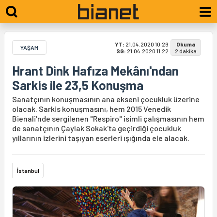
YT:
21.04.2020 10:29
Okuma
YAŞAM
SG:
21.04.2020 11:22
2 dakika
Hrant Dink Hafıza Mekânı'ndan
Sarkis ile 23,5 Konuşma
Sanatçının konuşmasının ana ekseni çocukluk üzerine
olacak. Sarkis konuşmasını, hem 2015 Venedik
Bienali'nde sergilenen "Respiro" isimli çalışmasının hem
de sanatçının Çaylak Sokak'ta geçirdiği çocukluk
yıllarının izlerini taşıyan eserleri ışığında ele alacak.
İstanbul