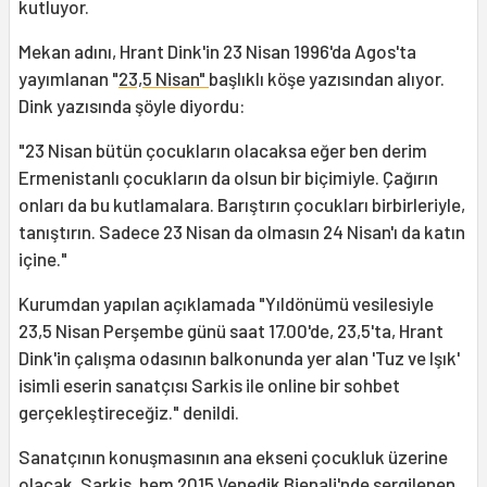
kutluyor.
Mekan adını, Hrant Dink'in 23 Nisan 1996'da Agos'ta
yayımlanan "
23,5 Nisan"
başlıklı köşe yazısından alıyor.
Dink yazısında şöyle diyordu:
"23 Nisan bütün çocukların olacaksa eğer ben derim
Ermenistanlı çocukların da olsun bir biçimiyle. Çağırın
onları da bu kutlamalara. Barıştırın çocukları birbirleriyle,
tanıştırın. Sadece 23 Nisan da olmasın 24 Nisan'ı da katın
içine."
Kurumdan yapılan açıklamada "Yıldönümü vesilesiyle
23,5 Nisan Perşembe günü saat 17.00'de, 23,5'ta, Hrant
Dink'in çalışma odasının balkonunda yer alan 'Tuz ve Işık'
isimli eserin sanatçısı Sarkis ile online bir sohbet
gerçekleştireceğiz." denildi.
Sanatçının konuşmasının ana ekseni çocukluk üzerine
olacak. Sarkis, hem 2015 Venedik Bienali'nde sergilenen