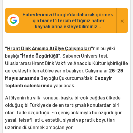
Haberlerimizi Google'da daha sık görmek
×
için bianet'i tercih ettiğiniz haber
kaynaklarına ekleyebilirsiniz...
"
Hrant Dink Anısına Atölye Çalışmaları
"
nın bu yılki
başlığı
"İfade Özgürlüğü"
. Sabancı Üniversitesi,
Uluslararası Hrant Dink Vakfı ve Anadolu Kültür işbirliği ile
gerçekleştirilen atölye yarın başlıyor. Çalışmalar
26-29
Mayıs arasında
Beyoğlu Çukurcuma'daki
Cezayir
toplantı salonlarında
yapılacak.
Atölyenin bu yılki konusu, başka birçok çağdaş ülkede
olduğu gibi Türkiye'de de en tartışmalı konulardan biri
olan ifade özgürlüğü. En geniş anlamıyla bu özgürlüğün
yasal, felsefi, etik, estetik, siyasi ve pratik boyutları
üzerine düşünmek amaçlanıyor.