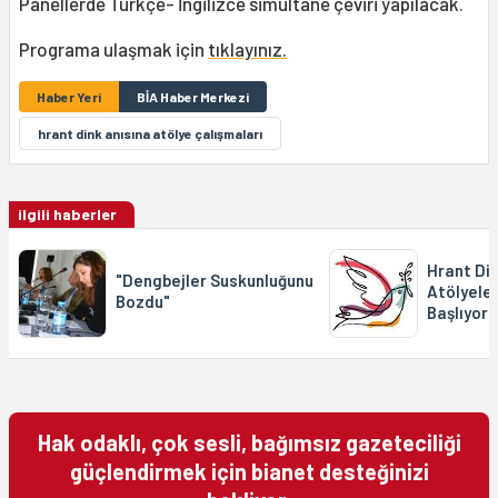
Panellerde Türkçe- İngilizce simültane çeviri yapılacak.
Programa ulaşmak için
tıklayınız.
Haber Yeri
BİA Haber Merkezi
hrant dink anısına atölye çalışmaları
ilgili haberler
Hrant Din
"Dengbejler Suskunluğunu
Atölyeler
Bozdu"
Başlıyor
Hak odaklı, çok sesli, bağımsız gazeteciliği
güçlendirmek için bianet desteğinizi