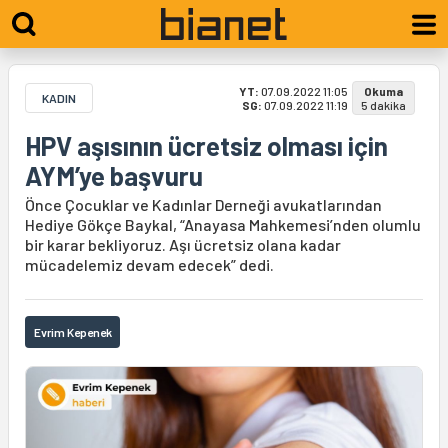
YT:
07.09.2022 11:05
Okuma
KADIN
SG:
07.09.2022 11:19
5 dakika
HPV aşısının ücretsiz olması için
AYM’ye başvuru
Önce Çocuklar ve Kadınlar Derneği avukatlarından
Hediye Gökçe Baykal, “Anayasa Mahkemesi’nden olumlu
bir karar bekliyoruz. Aşı ücretsiz olana kadar
mücadelemiz devam edecek” dedi.
Evrim Kepenek