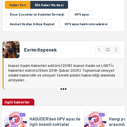
Haber Yeri
BİA Haber Merkezi
Önce Çocuklar ve Kadınlar Derneği
HPV aşısı
Avukat Hediye Gökçe Baykal
HPV aşısı hakkı mücadelesi
Evrim Kepenek
bianet Kadın Haberleri editörü (2018). bianet Kadın ve LGBTİ+
Haberleri editörü (Ekim 2018-Şubat 2025). Toplumsal cinsiyet
odaklı habercilik ve cinsiyet temelli şiddet haberciliği alanında
atölyeler...
ilgili haberler
HASUDER’den HPV aşısı ile
Hangi par
ilgili önemli noktalar
arasında 