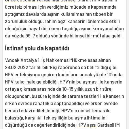
ücretsiz olması için verdiğimiz mücadele kapsamında
açtığımız davalarda aşının kullanılmasının tıbben bir
zorunluluk olduğu, rahim ağzı kanserini önlemede etkili
olduğu için hayati bir önem taşıdığı, aşının koruyuculuğun
da yüzde 99, 7 olduğu yönünde bilimsel bir mütalaa geldi.
İstinaf yolu da kapatıldı
“Ancak Antalya 1. İş Mahkemesi “Hükme esas alınan
28.02.2022 tarihli bilirkişi raporunda da belirtildiği gibi,
HPV enfeksiyonu geçiren kadınların ancak yüzde 10‘unda
HPV kalıcı hale gelebildiği, HPV’nin bulaşması ile kanserin
ortaya çıkması arasında da 10-15 yıllık uzun bir süre
olduğundan, bu süre içinde de tarama testleri ile kanserin
erken evrede rahatlıkla saptanabildiği ve erken evrede
her an tedavi edilebileceği, HPV’nin cinsel temas ile
bulaştığı, karşılıklı tek eşliliğin bulaşma ihtimalini
düşürdüğü de değerlendirildiğinde,
HPV aşısı
Gardasil IM