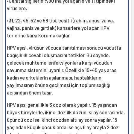
•Genital siğillerin %90’ına yol açan 6 ve 11 tipindeki
virüslere,
•31, 22, 45, 52 ve 58 tipi, çeşitli (rahim, anüs, vulva,
vajina, penis ve gırtlak) kanserlere yol açan HPV
türlerine karşı koruma sağlar.
HPV aşısı, virüsün vücuda tanıtılması sonucu vücutta
bağışıklık cevabı oluşmasını tetikler. Bu sayede,
gelecek muhtemel enfeksiyonlara karşı vücudun
savunma sistemini uyarılır. Özellikle 15-45 yaş arası
kadın ve erkeklerin aşılanması, hastalıkların
yayılmasının önüne geçilmesi için toplum sağlığı
açısından önem taşır.
HPV aşısı genellikle 3 doz olarak yapılır. 15 yaşından
büyük bireylerde, ikinci doz ilk dozun iki ay sonrasında,
üçüncü doz ise ikinci dozdan altı ay sonra yapılır. 15
yaşından küçük çocuklarda ise aşı, 6 ay arayla 2 doz