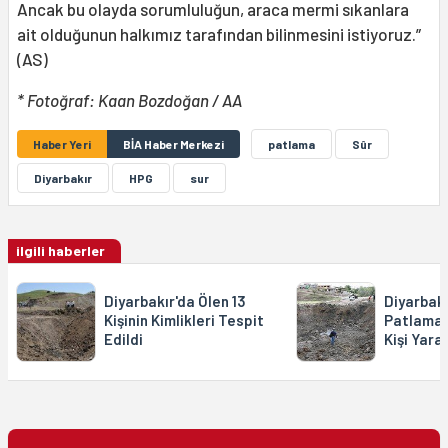
Ancak bu olayda sorumluluğun, araca mermi sıkanlara
ait olduğunun halkımız tarafından bilinmesini istiyoruz.”
(AS)
* Fotoğraf:
Kaan Bozdoğan / AA
Haber Yeri
BİA Haber Merkezi
patlama
Sûr
Diyarbakır
HPG
sur
ilgili haberler
Diyarbakır'da Ölen 13
Diyarbakır
Kişinin Kimlikleri Tespit
Patlamada
Edildi
Kişi Yara