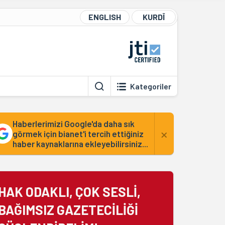
ENGLISH
KURDÎ
Kategoriler
Haberlerimizi Google'da daha sık
×
görmek için bianet'i tercih ettiğiniz
haber kaynaklarına ekleyebilirsiniz...
HAK ODAKLI, ÇOK SESLİ,
BAĞIMSIZ GAZETECİLİĞİ