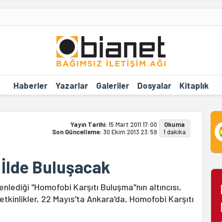
Haberler
Yazarlar
Galeriler
Dosyalar
Kitaplık
Yayın Tarihi:
15 Mart 2011 17:00
Okuma
Son Güncelleme:
30 Ekim 2013 23:59
1 dakika
 İlde Buluşacak
enlediği "Homofobi Karşıtı Buluşma"nın altıncısı,
k etkinlikler, 22 Mayıs'ta Ankara'da, Homofobi Karşıtı