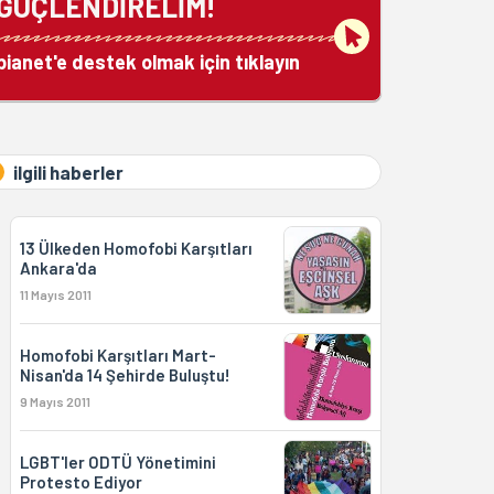
GÜÇLENDİRELİM!
bianet'e destek olmak için tıklayın
ilgili haberler
13 Ülkeden Homofobi Karşıtları
Ankara'da
11 Mayıs 2011
Homofobi Karşıtları Mart-
Nisan'da 14 Şehirde Buluştu!
9 Mayıs 2011
LGBT'ler ODTÜ Yönetimini
Protesto Ediyor