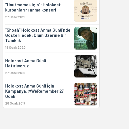
"Unutmamak için": Holokost
kurbanlarını anma konseri
27 Ocak 2021
“Shoah” Holokost Anma Günü’nde
Gösterilecek: Ölüm Üzerine Bir
Tanıklık
18 Ocak 2020
Holokost Anma Günü:
Hatırlıyoruz
27 Ocak 2019
Holokost Anma Günü İçin
Kampanya: #WeRemember 27
Ocak
26 Ocak 2017