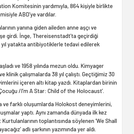
ion Komitesinin yardımıyla, 864 kişiyle birlikte
emisiyle ABD’ye vardılar.
larının yanına giden aileden anne aşçı ve
şe girdi. İnge, Thereisenstadt’ta geçirdiği
l yatakta antibiyotiklerle tedavi edilerek
aşladı ve 1958 yılında mezun oldu. Kimyager
 klinik çalışmalarda 38 yıl çalıştı. Geçtiğimiz 30
mlerini içeren altı kitap yazdı. Kitaplardan birinin
 Çocuğu /I’m A Star: Child of the Holocaust’.
 ve farklı oluşumlarda Holokost deneyimlerini,
nuşmalar yaptı. Aynı zamanda dünyada ilk kez
 Kurtulanlarının toplantısında söylenen ‘We Shall
cağız’ adlı şarkının yazımında yer aldı.