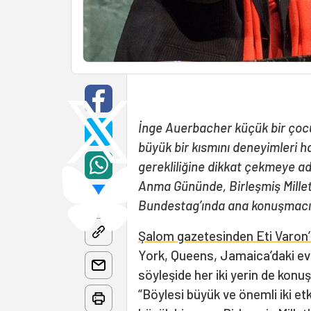
İnge Auerbacher küçük bir ço
büyük bir kısmını deneyimleri 
gerekliliğine dikkat çekmeye a
Anma Gününde, Birleşmiş Milletl
Bundestag’ında ana konuşmacı o
Şalom gazetesinden Eti Varon’
York, Queens, Jamaica’daki ev
söyleşide her iki yerin de konu
“Böylesi büyük ve önemli iki et