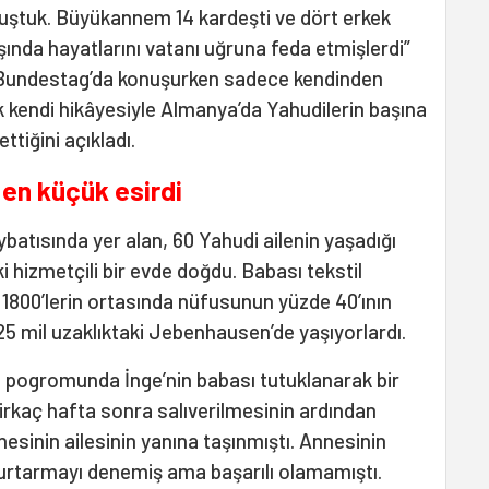
ştuk. Büyükannem 14 kardeşti ve dört erkek
şında hayatlarını vatanı uğruna feda etmişlerdi”
Bundestag’da konuşurken sadece kendinden
 kendi hikâyesiyle Almanya’da Yahudilerin başına
tiğini açıkladı.
 en küçük esirdi
atısında yer alan, 60 Yahudi ailenin yaşadığı
i hizmetçili bir evde doğdu. Babası tekstil
e, 1800’lerin ortasında nüfusunun yüzde 40’ının
5 mil uzaklıktaki Jebenhausen’de yaşıyorlardı.
e pogromunda İnge’nin babası tutuklanarak bir
irkaç hafta sonra salıverilmesinin ardından
nesinin ailesinin yanına taşınmıştı. Annesinin
kurtarmayı denemiş ama başarılı olamamıştı.