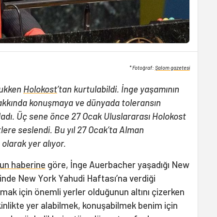
* Fotoğraf:
Şalom gazetesi
cukken
Holokost
’tan kurtulabildi. İnge yaşamının
hakkında konuşmaya ve dünyada toleransın
dadı. Üç sene önce 27 Ocak Uluslararası Holokost
ere seslendi. Bu yıl 27 Ocak’ta Alman
larak yer alıyor.
un haberine
göre, İnge Auerbacher yaşadığı New
inde New York Yahudi Haftası’na verdiği
şmak için önemli yerler olduğunun altını çizerken
kinlikte yer alabilmek, konuşabilmek benim için