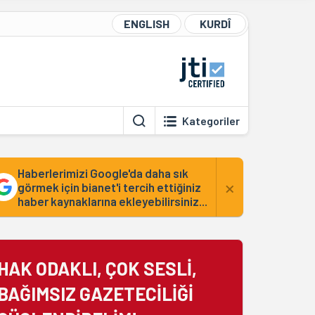
ENGLISH
KURDÎ
Kategoriler
Haberlerimizi Google'da daha sık
×
görmek için bianet'i tercih ettiğiniz
haber kaynaklarına ekleyebilirsiniz...
HAK ODAKLI, ÇOK SESLİ,
BAĞIMSIZ GAZETECİLİĞİ