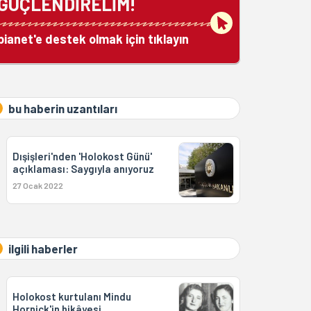
GÜÇLENDİRELİM!
bianet'e destek olmak için tıklayın
bu haberin uzantıları
Dışişleri'nden 'Holokost Günü'
açıklaması: Saygıyla anıyoruz
27 Ocak 2022
ilgili haberler
Holokost kurtulanı Mindu
Hornick'in hikâyesi