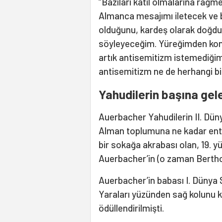
“Bazıları katil olmalarına rağm
Almanca mesajımı iletecek ve b
olduğunu, kardeş olarak doğdu
söyleyeceğim. Yüreğimden konu
artık antisemitizm istemediğim
antisemitizm ne de herhangi bi
Yahudilerin başına ge
Auerbacher Yahudilerin II. Düny
Alman toplumuna ne kadar enteg
bir sokağa akrabası olan, 19. 
Auerbacher’in (o zaman Berthol
Auerbacher’in babası I. Dünya 
Yaraları yüzünden sağ kolunu 
ödüllendirilmişti.