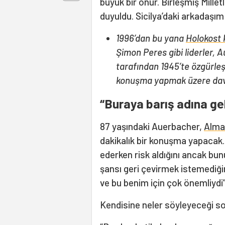
büyük bir onur. Birleşmiş Mille
duyuldu. Sicilya’daki arkadaşım
1996’dan bu yana
Holokost 
Şimon Peres gibi liderler,
tarafından 1945’te özgürleş
konuşma yapmak üzere dave
“Buraya barış adına ge
87 yaşındaki Auerbacher,
Alma
dakikalık bir konuşma yapacak
ederken risk aldığını ancak bun
şansı geri çevirmek istemediğin
ve bu benim için çok önemliydi”
Kendisine neler söyleyeceği so