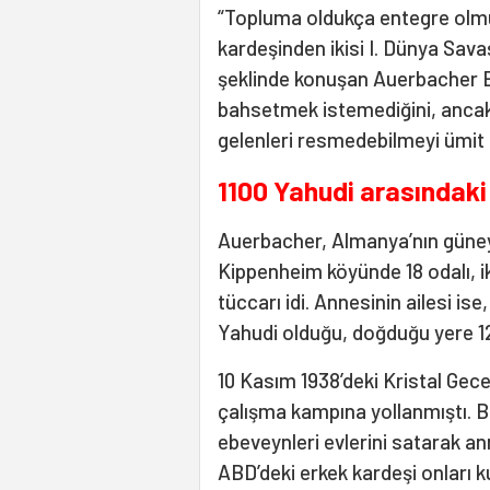
“Topluma oldukça entegre olmu
kardeşinden ikisi I. Dünya Sava
şeklinde konuşan Auerbacher 
bahsetmek istemediğini, ancak
gelenleri resmedebilmeyi ümit et
1100 Yahudi arasındaki
Auerbacher, Almanya’nın güneyb
Kippenheim köyünde 18 odalı, ik
tüccarı idi. Annesinin ailesi is
Yahudi olduğu, doğduğu yere 12
10 Kasım 1938’deki Kristal Gec
çalışma kampına yollanmıştı. B
ebeveynleri evlerini satarak an
ABD’deki erkek kardeşi onları 