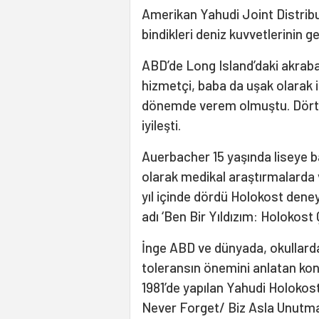
Amerikan Yahudi Joint Distribut
bindikleri deniz kuvvetlerinin g
ABD’de Long Island’daki akraba
hizmetçi, baba da uşak olarak i
dönemde verem olmuştu. Dört yı
iyileşti.
Auerbacher 15 yaşında liseye b
olarak medikal araştırmalarda ve
yıl içinde dördü Holokost deneyi
adı ‘Ben Bir Yıldızım: Holokost
İnge ABD ve dünyada, okullarda
toleransın önemini anlatan ko
1981’de yapılan Yahudi Holokost
Never Forget/ Biz Asla Unutmaya