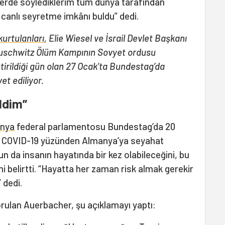
tlerde söylediklerim tüm dünya tarafından
 canlı seyretme imkânı buldu” dedi.
kurtulanları
, Elie Wiesel ve İsrail Devlet Başkanı
 Auschwitz Ölüm Kampının Sovyet ordusu
tirildiği gün olan 27 Ocak’ta Bundestag’da
t ediliyor.
ldim”
nya
federal parlamentosu Bundestag’da 20
. COVID-19 yüzünden Almanya’ya seyahat
un da insanın hayatında bir kez olabileceğini, bu
i belirtti. “Hayatta her zaman risk almak gerekir
 dedi.
rulan Auerbacher, şu açıklamayı yaptı: