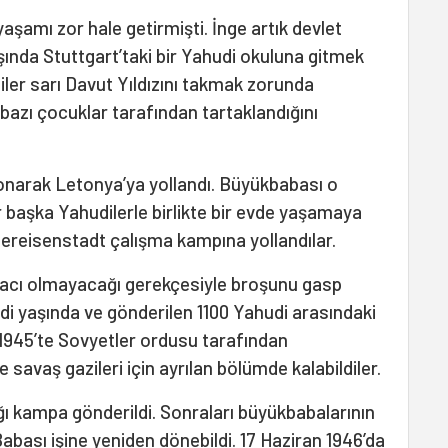
 yaşamı zor hale getirmişti. İnge artık devlet
şında Stuttgart’taki bir Yahudi okuluna gitmek
iler sarı Davut Yıldızını takmak zorunda
 bazı çocuklar tarafından tartaklandığını
konarak Letonya’ya yollandı. Büyükbabası o
başka Yahudilerle birlikte bir evde yaşamaya
hereisenstadt çalışma kampına yollandılar.
tiyacı olmayacağı gerekçesiyle broşunu gasp
 yedi yaşında ve gönderilen 1100 Yahudi arasındaki
1945’te Sovyetler ordusu tarafından
e savaş gazileri için ayrılan bölümde kalabildiler.
ğı kampa gönderildi. Sonraları büyükbabalarının
Babası işine yeniden dönebildi. 17 Haziran 1946’da