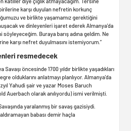
en katiller diye çığlık atmayacağım. Tersine
irilerine karşı duyulan nefretin korkunç
ğumuzu ve birlikte yaşamamız gerektiğini
şacak ve dinleyenleri işaret ederek Almanya’da
i söyleyeceğim. Buraya barış adına geldim. Ne
rine karşı nefret duyulmasını istemiyorum.”
lenleri resmedecek
a Savaşı öncesinde 1700 yıldır birlikte yaşadıkları
re olduklarını anlatmayı planlıyor. Almanya’da
yüzyıl Yahudi şair ve yazar Moses Baruch
d Auerbach olarak anılıyordu) ismi verilmişti.
Savaşında yaralanmış bir savaş gazisiydi.
kaldıramayan babası demir haçla