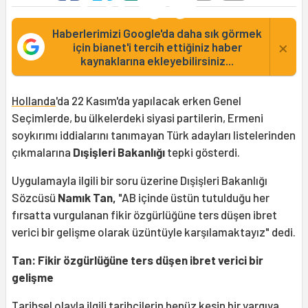
Haberlerimizi Google'da daha sık görmek
×
için bianet'i tercih ettiğiniz haber
kaynaklarına ekleyebilirsiniz...
Hollanda
'da 22 Kasım'da yapılacak erken Genel
Seçimlerde, bu ülkelerdeki siyasi partilerin, Ermeni
soykırımı iddialarını tanımayan Türk adayları listelerinden
çıkmalarına
Dışişleri Bakanlığı
tepki gösterdi.
Uygulamayla ilgili bir soru üzerine Dışişleri Bakanlığı
Sözcüsü
Namık Tan,
"AB içinde üstün tutulduğu her
fırsatta vurgulanan fikir özgürlüğüne ters düşen ibret
verici bir gelişme olarak üzüntüyle karşılamaktayız" dedi.
Tan: Fikir özgürlüğüne ters düşen ibret verici bir
gelişme
Tarihsel olayla ilgili tarihçilerin henüz kesin bir yargıya