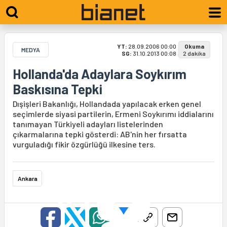
YT:
28.09.2006 00:00
Okuma
MEDYA
SG:
31.10.2013 00:08
2 dakika
Hollanda'da Adaylara Soykırım
Baskısına Tepki
Dışişleri Bakanlığı, Hollandada yapılacak erken genel
seçimlerde siyasi partilerin, Ermeni Soykırımı iddialarını
tanımayan Türkiyeli adayları listelerinden
çıkarmalarına tepki gösterdi: AB'nin her fırsatta
vurguladığı fikir özgürlüğü ilkesine ters.
Ankara