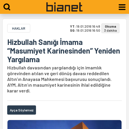
YT:
19.01.2016 16:48
Okuma
HAKLAR
SG:
19.01.2016 16:50
3 dakika
Hizbullah Sanığı İmama
“Masumiyet Karinesinden” Yeniden
Yargılama
Hizbullah davasından yargılandığı için imamlık
görevinden atılan ve geri dönüş davası reddedilen
Altın’ın Anayasa Mahkemesi başvurusu sonuçlandı.
AYM, Altın’ın masumiyet karinesinin ihlal edildiğine
karar verdi.
Ayça Söylemez