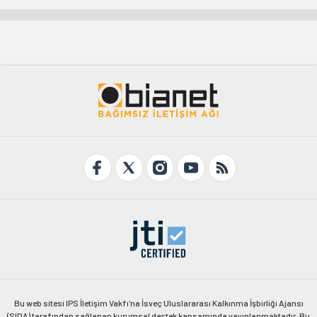
Bu web sitesi IPS İletişim Vakfı'na İsveç Uluslararası Kalkınma İşbirliği Ajansı
(SIDA) tarafından sağlanan kurumsal destek kapsamında yayınlanmaktadır. Bu