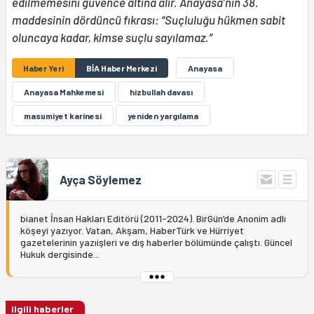
edilmemesini güvence altına alır. Anayasa’nın 38.
maddesinin dördüncü fıkrası: “Suçluluğu hükmen sabit
oluncaya kadar, kimse suçlu sayılamaz.”
Haber Yeri
BİA Haber Merkezi
Anayasa
Anayasa Mahkemesi
hizbullah davası
masumiyet karinesi
yeniden yargılama
Ayça Söylemez
bianet İnsan Hakları Editörü (2011-2024). BirGün’de Anonim adlı
köşeyi yazıyor. Vatan, Akşam, HaberTürk ve Hürriyet
gazetelerinin yazıişleri ve dış haberler bölümünde çalıştı. Güncel
Hukuk dergisinde...
ilgili haberler