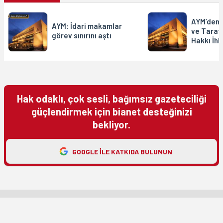
AYM’den 
AYM: İdari makamlar
ve Taraf
görev sınırını aştı
Hakkı İhla
Hak odaklı, çok sesli, bağımsız gazeteciliği
güçlendirmek için bianet desteğinizi
bekliyor.
GOOGLE ILE KATKIDA BULUNUN