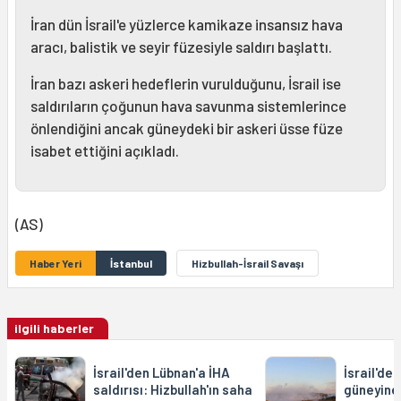
İran dün İsrail'e yüzlerce kamikaze insansız hava
aracı, balistik ve seyir füzesiyle saldırı başlattı.
İran bazı askeri hedeflerin vurulduğunu, İsrail ise
saldırıların çoğunun hava savunma sistemlerince
önlendiğini ancak güneydeki bir askeri üsse füze
isabet ettiğini açıkladı.
(AS)
Haber Yeri
İstanbul
Hizbullah-İsrail Savaşı
ilgili haberler
İsrail'den Lübnan'a İHA
İsrail'de
saldırısı: Hizbullah'ın saha
güneyine 