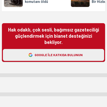
komutanı öldü
Bir Hizbu
Hak odaklı, çok sesli, bağımsız gazeteciliği
güçlendirmek için bianet desteğinizi
bekliyor.
GOOGLE ILE KATKIDA BULUNUN