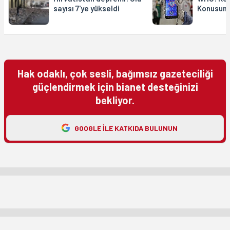
sayısı 7'ye yükseldi
Konusund
Hak odaklı, çok sesli, bağımsız gazeteciliği
güçlendirmek için bianet desteğinizi
bekliyor.
GOOGLE ILE KATKIDA BULUNUN