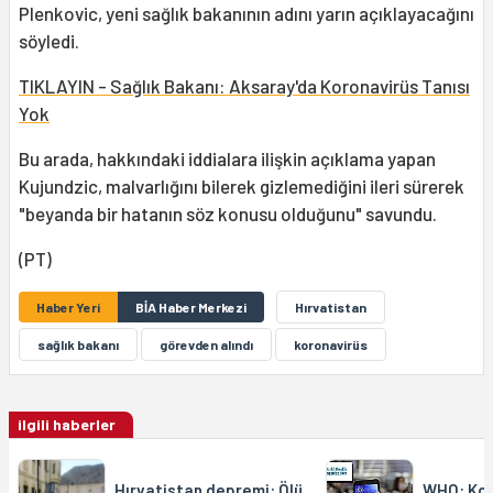
Plenkovic, yeni sağlık bakanının adını yarın açıklayacağını
söyledi.
TIKLAYIN - Sağlık Bakanı: Aksaray'da Koronavirüs Tanısı
Yok
Bu arada, hakkındaki iddialara ilişkin açıklama yapan
Kujundzic, malvarlığını bilerek gizlemediğini ileri sürerek
"beyanda bir hatanın söz konusu olduğunu" savundu.
(PT)
Haber Yeri
BİA Haber Merkezi
Hırvatistan
sağlık bakanı
görevden alındı
koronavirüs
ilgili haberler
Hırvatistan depremi: Ölü
WHO: Kor