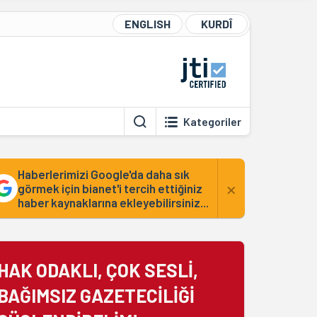
ENGLISH
KURDÎ
Kategoriler
Haberlerimizi Google'da daha sık
×
görmek için bianet'i tercih ettiğiniz
haber kaynaklarına ekleyebilirsiniz...
HAK ODAKLI, ÇOK SESLİ,
BAĞIMSIZ GAZETECİLİĞİ