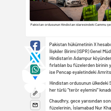
Pakistan ordusunun Hindistan idaresindeki Cammu şehri
Pakistan hükümetinin X hesabı
İlişkiler Birimi (ISPR) Genel 
Hindistan'ın Adampur köyünden 6 
fırlatılan bu füzelerden birini
ise Pencap eyaletindeki Amritsa
Hindistan ordusunun ülkedeki S
her türlü "terör eylemini" kınadı
Chaudhry, gece yarısından sonr
füzelerinin, İslamabad Nur Kh