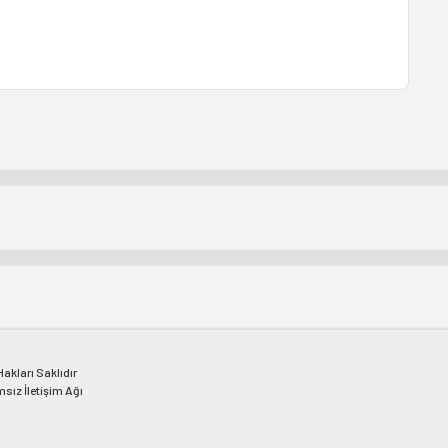
kları Saklıdır
msız İletişim Ağı