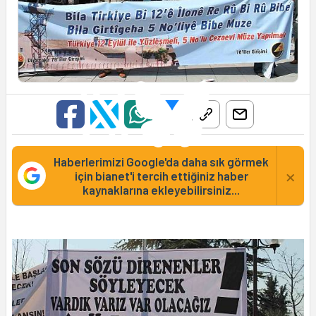
Haberlerimizi Google'da daha sık görmek
×
için bianet'i tercih ettiğiniz haber
kaynaklarına ekleyebilirsiniz...