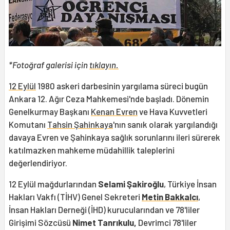
*Fotoğraf galerisi için
tıklayın.
12 Eylül
1980 askeri darbesinin yargılama süreci bugün
Ankara 12. Ağır Ceza Mahkemesi'nde başladı. Dönemin
Genelkurmay Başkanı
Kenan Evren
ve Hava Kuvvetleri
Komutanı
Tahsin Şahinkaya
'nın sanık olarak yargılandığı
davaya Evren ve Şahinkaya sağlık sorunlarını ileri sürerek
katılmazken mahkeme müdahillik taleplerini
değerlendiriyor.
12 Eylül mağdurlarından
Selami Şakiroğlu
, Türkiye İnsan
Hakları Vakfı (TİHV) Genel Sekreteri
Metin Bakkalcı
,
İnsan Hakları Derneği (İHD) kurucularından ve 78'liler
Girişimi Sözcüsü
Nimet Tanrıkulu,
Devrimci 78'liler