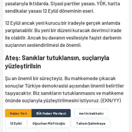
yasalarıyla iktidarda. Siyasi partiler yasası, YÖK, hatta
sendikalar yasası 12 Eylül döneminin eseri.
12 Eylül ancak yeni kurucu bir iradeyle gerçek anlamda
yargılanabilir. Bu yeni bir düzeni kuracak devrimci irade
ile olabilir. Ancak bu davanın vesilesiyle faşist darbenin
suçlarının seslendirilmesi de önemli.
Ateş: Sanıklar tutuklansın, suçlarıyla
yüzleştirilsin
Şu an önemli bir süreçteyiz. Bu mahkemede çıkacak
sonuçlar Türkiye demokrasisi açısından önemli belirtiler
taşıyacaktır. Biz sanıkların tutuklanmasını ve mahkeme
önünde suçlarıyla yüzleştirilmesini istiyoruz. (EKN/YY)
Haber Yeri
BİA Haber Merkezi
metin bakkalcı
12 Eylül
Oğuzhan Müftüoğlu
Tahsin Şahinkaya