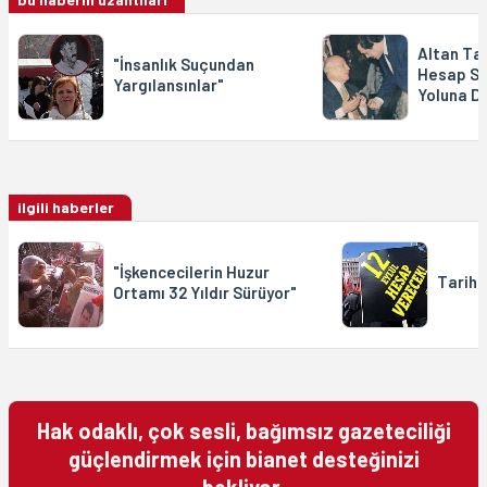
Altan Ta
"İnsanlık Suçundan
Hesap So
Yargılansınlar"
Yoluna D
ilgili haberler
"İşkencecilerin Huzur
Tarihi
Ortamı 32 Yıldır Sürüyor"
Hak odaklı, çok sesli, bağımsız gazeteciliği
güçlendirmek için bianet desteğinizi
bekliyor.