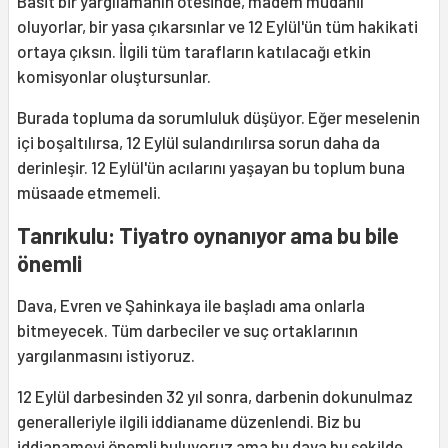
Basit bir yargılamanın ötesinde, madem müdahil
oluyorlar, bir yasa çıkarsınlar ve 12 Eylül'ün tüm hakikati
ortaya çıksın. İlgili tüm tarafların katılacağı etkin
komisyonlar oluştursunlar.
Burada topluma da sorumluluk düşüyor. Eğer meselenin
içi boşaltılırsa, 12 Eylül sulandırılırsa sorun daha da
derinleşir. 12 Eylül'ün acılarını yaşayan bu toplum buna
müsaade etmemeli.
Tanrıkulu: Tiyatro oynanıyor ama bu bile
önemli
Dava, Evren ve Şahinkaya ile başladı ama onlarla
bitmeyecek. Tüm darbeciler ve suç ortaklarının
yargılanmasını istiyoruz.
12 Eylül darbesinden 32 yıl sonra, darbenin dokunulmaz
generalleriyle ilgili iddianame düzenlendi. Biz bu
iddianameyi önemli buluyoruz ama bu dava bu şekilde