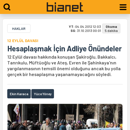
YT:
04.04.2012 12:03
Okuma
HAKLAR
SG:
31.10.2013 00:01
5 dakika
12 EYLÜL DAVASI
Hesaplaşmak İçin Adliye Önündeler
12 Eylül davası hakkında konuşan Şakiroğlu, Bakkalcı,
Tanrıkulu, Müftüoğlu ve Ateş, Evren ile Şahinkaya'nın
yargılanmasının temsili önemi olduğunu ancak bu yolla
gerçek bir hesaplaşma yaşanamayacağını söyledi.
Ekin Karaca
Yüce Yöney