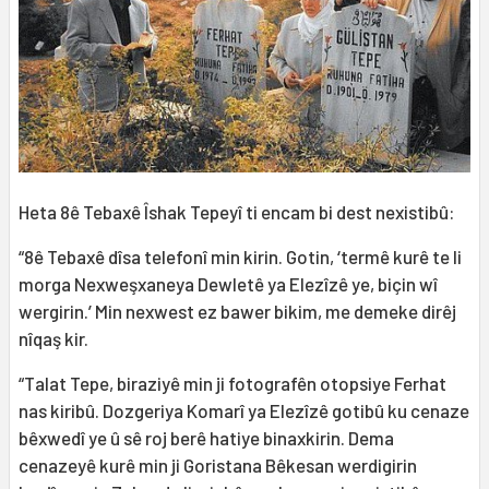
Heta 8ê Tebaxê Îshak Tepeyî ti encam bi dest nexistibû:
“8ê Tebaxê dîsa telefonî min kirin. Gotin, ‘termê kurê te li
morga Nexweşxaneya Dewletê ya Elezîzê ye, biçin wî
wergirin.’ Min nexwest ez bawer bikim, me demeke dirêj
nîqaş kir.
“Talat Tepe, biraziyê min ji fotografên otopsiye Ferhat
nas kiribû. Dozgeriya Komarî ya Elezîzê gotibû ku cenaze
bêxwedî ye û sê roj berê hatiye binaxkirin. Dema
cenazeyê kurê min ji Goristana Bêkesan werdigirin