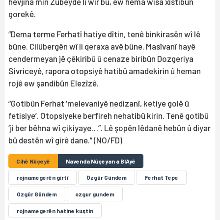
hevjîna min Zubeyde li wir bû, ew hema wisa xistibûn
gorekê.
“Dema terme Ferhatî hatiye dîtin, tenê binkirasên wî lê
bûne. Cilûbergên wî li qeraxa avê bûne. Masîvanî hayê
cendermeyan jê çêkiribû û cenaze biribûn Dozgeriya
Sivriceyê, rapora otopsiyê hatibû amadekirin û heman
rojê ew şandibûn Elezîzê.
“Gotibûn Ferhat ‘melevaniyê nedizanî, ketiye golê û
fetisiye’. Otopsiyeke berfireh nehatibû kirin. Tenê gotibû
‘ji ber bêhna wî çikiyaye…”. Lê şopên lêdanê hebûn û diyar
bû destên wî girê dane.” (NO/FD)
Cihê Nûçeyê
Navenda Nûçeyan a BIAyê
rojnamegerên girtî
Özgür Gündem
Ferhat Tepe
Ozgûr Gûndem
ozgur gundem
rojnamegerên hatine kuştin