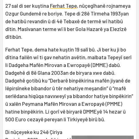
27 sal di ser kuştina
Ferhat Tepe
, nûçegîhanê rojnameya
Ozgur Gundemê re boriye. Tepe di 28ê Tîrmeha 1993yan
de hatibû revandin û di 4ê Tebaxê de termê wî hatibû
dîtin. Masîvanan terme wî li ber Gola Hazarê ya Elezîzê
dîtibûn.
Ferhat Tepe, dema hate kuştin 19 salî bû. Ji ber ku ji bo
dîtina failên wî ti gav nehatin avêtin, malbata Tepeyî serî
li Dadgeha Mafên Mirovan a Ewropayê (DMME) dabû.
Dadgehê di 8ê Glana 2003an de biryara xwe dabû.
Dadgehê gotibû ku “Derbarê binpêkirina mafên jiyanê de
lêpirsîneke bibandor û têr nehatiye meşandin” û “mafê
serlêdana hiqûqa navxweyî ya bibandor hatiye binpêkirin”
û xalên Peymana Mafên Mirovan a Ewropayê (PMME)
hatine binpêkirin. Li gorî vê biryarê DMMEyê 14 hezar û
500 Euro cezayê pereyan li Tirkiyeyê birû bû.
Di nûçeyeke ku 24ê Çiriya