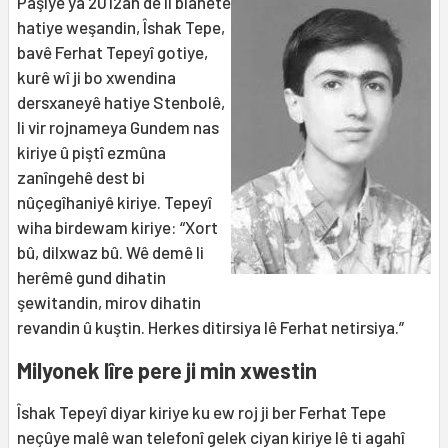
Paşiyê ya 2012an de li bianetê
hatiye weşandin, Îshak Tepe,
bavê Ferhat Tepeyî gotiye,
kurê wî ji bo xwendina
dersxaneyê hatiye Stenbolê,
li vir rojnameya Gundem nas
kiriye û piştî ezmûna
zanîngehê dest bi
nûçegîhaniyê kiriye. Tepeyî
wiha birdewam kiriye: “Xort
bû, dilxwaz bû. Wê demê li
herêmê gund dihatin
şewitandin, mirov dihatin
revandin û kuştin. Herkes ditirsiya lê Ferhat netirsiya.”
Milyonek lîre pere ji min xwestin
Îshak Tepeyî diyar kiriye ku ew roj ji ber Ferhat Tepe
neçûye malê wan telefonî gelek ciyan kiriye lê ti agahî