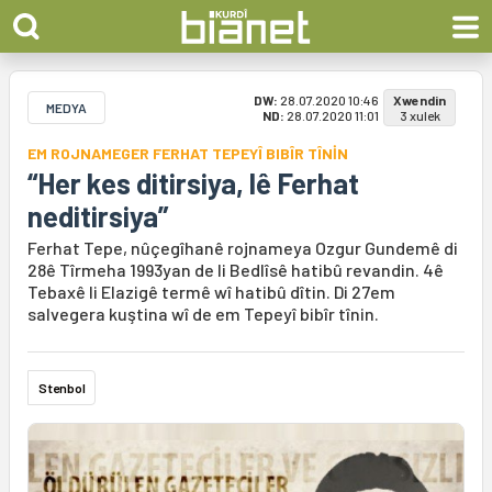
DW:
28.07.2020 10:46
Xwendin
MEDYA
ND:
28.07.2020 11:01
3 xulek
EM ROJNAMEGER FERHAT TEPEYÎ BIBÎR TÎNİN
“Her kes ditirsiya, lê Ferhat
neditirsiya”
Ferhat Tepe, nûçegîhanê rojnameya Ozgur Gundemê di
28ê Tîrmeha 1993yan de li Bedlîsê hatibû revandin. 4ê
Tebaxê li Elazigê termê wî hatibû dîtin. Di 27em
salvegera kuştina wî de em Tepeyî bibîr tînin.
Stenbol