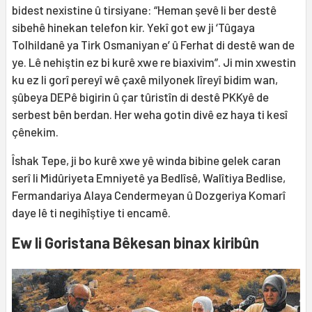
bidest nexistine û tirsiyane: “Heman şevê li ber destê
sibehê hinekan telefon kir. Yekî got ew ji ‘Tûgaya
Tolhildanê ya Tirk Osmaniyan e’ û Ferhat di destê wan de
ye. Lê nehiştin ez bi kurê xwe re biaxivim”. Ji min xwestin
ku ez li gorî pereyî wê çaxê milyonek lîreyî bidim wan,
şûbeya DEPê bigirin û çar tûristîn di destê PKKyê de
serbest bên berdan. Her weha gotin divê ez haya ti kesî
çênekim.
Îshak Tepe, ji bo kurê xwe yê winda bibine gelek caran
serî li Midûriyeta Emniyetê ya Bedlîsê, Walîtiya Bedlise,
Fermandariya Alaya Cendermeyan û Dozgeriya Komarî
daye lê ti negihîştiye ti encamê.
Ew li Goristana Bêkesan binax kiribûn