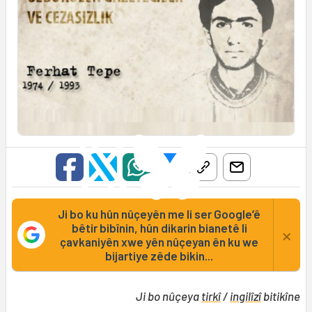
Ji bo ku hûn nûçeyên me li ser Google’ê
bêtir bibînin, hûn dikarin bianetê li
×
çavkaniyên xwe yên nûçeyan ên ku we
bijartiye zêde bikin...
Ji bo nûçeya
tirkî
/
ingilîzî
bitikîne