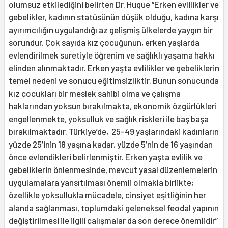
olumsuz etkilediğini belirten Dr. Huque “Erken evlilikler ve
gebelikler, kadının statüsünün düşük olduğu, kadına karşı
ayırımcılığın uygulandığı az gelişmiş ülkelerde yaygın bir
sorundur. Çok sayıda kız çocuğunun, erken yaşlarda
evlendirilmek suretiyle öğrenim ve sağlıklı yaşama hakkı
elinden alınmaktadır. Erken yaşta evlilikler ve gebeliklerin
temel nedeni ve sonucu eğitimsizliktir. Bunun sonucunda
kız çocukları bir meslek sahibi olma ve çalışma
haklarından yoksun bırakılmakta, ekonomik özgürlükleri
engellenmekte, yoksulluk ve sağlık riskleri ile baş başa
bırakılmaktadır. Türkiye’de, 25-49 yaşlarındaki kadınların
yüzde 25’inin 18 yaşına kadar, yüzde 5’nin de 16 yaşından
önce evlendikleri belirlenmiştir.
Erken yaşta evlilik
ve
gebeliklerin önlenmesinde, mevcut yasal düzenlemelerin
uygulamalara yansıtılması önemli olmakla birlikte;
özellikle yoksullukla mücadele, cinsiyet eşitliğinin her
alanda sağlanması, toplumdaki geleneksel feodal yapının
değiştirilmesi ile ilgili çalışmalar da son derece önemlidir”