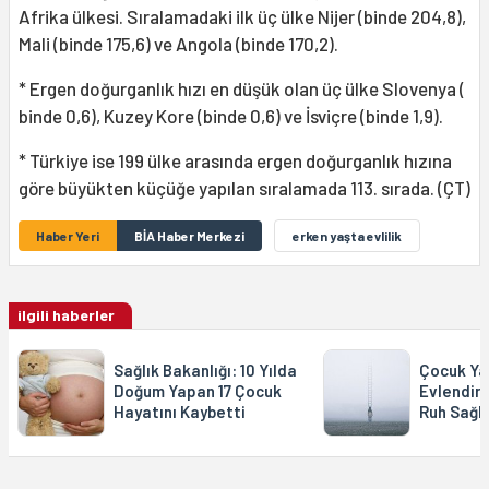
Afrika ülkesi. Sıralamadaki ilk üç ülke Nijer (binde 204,8),
Mali (binde 175,6) ve Angola (binde 170,2).
* Ergen doğurganlık hızı en düşük olan üç ülke Slovenya (
binde 0,6), Kuzey Kore (binde 0,6) ve İsviçre (binde 1,9).
* Türkiye ise 199 ülke arasında ergen doğurganlık hızına
göre büyükten küçüğe yapılan sıralamada 113. sırada. (ÇT)
Haber Yeri
BİA Haber Merkezi
erken yaşta evlilik
ilgili haberler
Sağlık Bakanlığı: 10 Yılda
Çocuk Ya
Doğum Yapan 17 Çocuk
Evlendiri
Hayatını Kaybetti
Ruh Sağlı