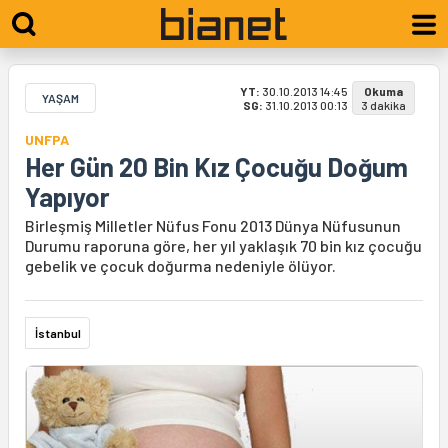
YT:
30.10.2013 14:45
Okuma
YAŞAM
SG:
31.10.2013 00:13
3 dakika
UNFPA
Her Gün 20 Bin Kız Çocuğu Doğum
Yapıyor
Birleşmiş Milletler Nüfus Fonu 2013 Dünya Nüfusunun
Durumu raporuna göre, her yıl yaklaşık 70 bin kız çocuğu
gebelik ve çocuk doğurma nedeniyle ölüyor.
İstanbul