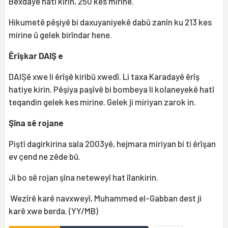
Bexdayê hatî kirin, 250 kes mirine.
Hikumetê pêşiyê bi daxuyaniyekê dabû zanîn ku 213 kes
mirine û gelek birîndar hene.
Êrîşkar DAIŞ e
DAIŞê xwe li êrîşê kiribû xwedî. Li taxa Karadayê êrîş
hatiye kirin. Pêşiya paşîvê bi bombeya li kolaneyekê hatî
teqandin gelek kes mirine. Gelek ji miriyan zarok in.
Şîna sê rojane
Piştî dagirkirina sala 2003yê, hejmara miriyan bi ti êrîşan
ev çend ne zêde bû.
Ji bo sê rojan şîna neteweyî hat îlankirin.
Wezîrê karê navxweyî, Muhammed el-Gabban dest ji
karê xwe berda. (YY/MB)