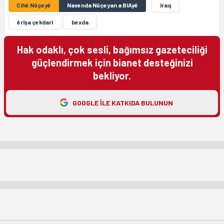
Cihê Nûçeyê
Navenda Nûçeyan a BIAyê
Iraq
êrîşa çekdarî
bexda
Hak odaklı, çok sesli, bağımsız gazeteciliği
güçlendirmek için bianet desteğinizi
bekliyor.
GOOGLE ILE KATKIDA BULUNUN