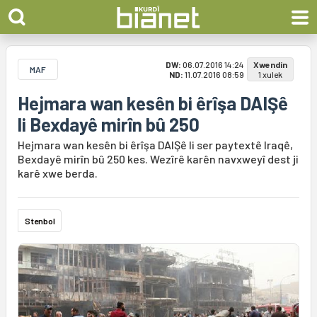
DW:
06.07.2016 14:24
Xwendin
MAF
ND:
11.07.2016 08:59
1 xulek
Hejmara wan kesên bi êrîşa DAIŞê
li Bexdayê mirîn bû 250
Hejmara wan kesên bi êrîşa DAIŞê li ser paytextê Iraqê,
Bexdayê mirîn bû 250 kes. Wezîrê karên navxweyî dest ji
karê xwe berda.
Stenbol