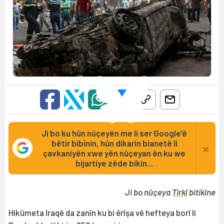
Ji bo ku hûn nûçeyên me li ser Google’ê
bêtir bibînin, hûn dikarin bianetê li
×
çavkaniyên xwe yên nûçeyan ên ku we
bijartiye zêde bikin...
Ji bo nûçeya
Tirkî
bitikîne
Hikûmeta Iraqê da zanîn ku bi êrîşa vê hefteya borî li