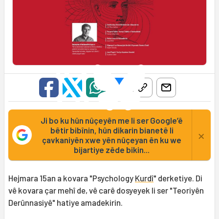
Ji bo ku hûn nûçeyên me li ser Google’ê
bêtir bibînin, hûn dikarin bianetê li
×
çavkaniyên xwe yên nûçeyan ên ku we
bijartiye zêde bikin...
Hejmara 15an a kovara "Psychology
Kurdî
" derketiye. Di
vê kovara çar mehî de, vê carê dosyeyek li ser "Teoriyên
Derûnnasiyê" hatiye amadekirin.