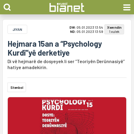
DW:
05.01.2023 13:54
Xwendin
JIYAN
ND:
05.01.2023 13:59
1 xulek
Hejmara 15an a “Psychology
Kurdî”yê derketiye
Di vê hejmarê de dosyeyek li ser “Teoriyên Derûnnasiyê”
hatiye amadekirin.
Stenbol