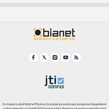
Ev malper ji aliyê Weqfa IPSyê ve û bi piştgiriya sazûmanî ya Ajansa Geşepêdanê
ya Navneteweyî ya Swêdê (SIDA) weşanê dike. Berpirsa naveroka malperê bi tenê