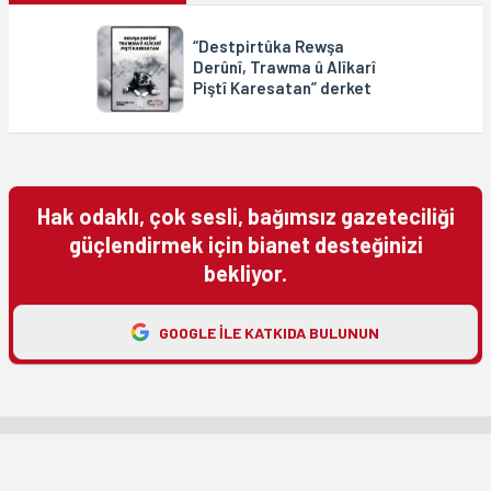
“Destpirtûka Rewşa
Derûnî, Trawma û Alîkarî
Piştî Karesatan” derket
Hak odaklı, çok sesli, bağımsız gazeteciliği
güçlendirmek için bianet desteğinizi
bekliyor.
GOOGLE ILE KATKIDA BULUNUN