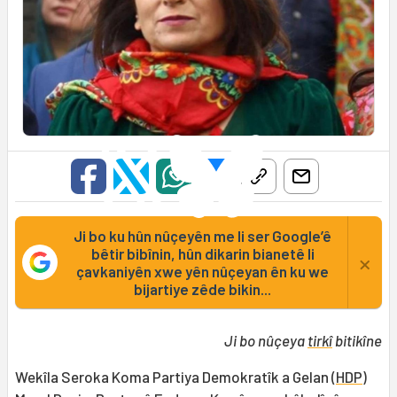
Ji bo ku hûn nûçeyên me li ser Google’ê
bêtir bibînin, hûn dikarin bianetê li
×
çavkaniyên xwe yên nûçeyan ên ku we
bijartiye zêde bikin...
Ji bo nûçeya
tirkî
bitikîne
Wekîla Seroka Koma Partiya Demokratîk a Gelan (
HDP
)