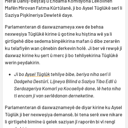
Meral Daniş-Beştaş û Endama Komîsyona Lêkolînên
Mafên Mirovan Fatma Kûrtûlanê, ji bo Aysel Tûglûkê serî li
Saziya Pişkîneriya Dewletê daye.
Parlamenteran di daxwaznameya xwe de behsa
nexweşiya Tûglûkê kirine û gotine ku hiştina wê ya li
girtîgehê dibe sedema binpêkirina mafan û dibe zerarên
ku telafiyên wan çênebin derkevin holê. Ji ber vê rewşê jî
daxwaz kirine ku şert û merc ji bo tehliyekirina Tûglûkê
werin peydakirin.
Ji bo
Aysel Tûglûk
tehliye bibe, beriya niha serî li
Dadgeha Destûrî, Lijneya Bilind a Saziya Tiba Edlî û
Serdozgeriya Komarî ya Kocaeliyê dane, lê heta niha
ti encam ji van serlêdanan derneketine.
Parlamenteran di daxwaznameyê de diyar kirine ku Aysel
Tûglûk ji ber nexweşiya demansê, bi tena serê xwe nikare
li girtîgehê bimîne û gelek saziyan jî raporên bi vî rengî