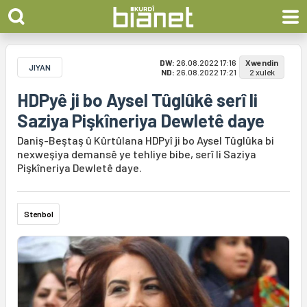
DW:
26.08.2022 17:16
Xwendin
JIYAN
ND:
26.08.2022 17:21
2 xulek
HDPyê ji bo Aysel Tûglûkê serî li
Saziya Pişkîneriya Dewletê daye
Daniş-Beştaş û Kûrtûlana HDPyî ji bo Aysel Tûglûka bi
nexweşiya demansê ye tehliye bibe, serî li Saziya
Pişkîneriya Dewletê daye.
Stenbol