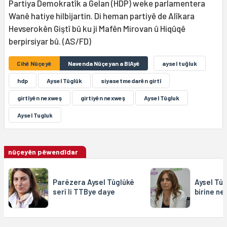
Partiya Demokratîk a Gelan (HDP) weke parlamentera
Wanê hatiye hilbijartin. Di heman partiyê de Alîkara
Hevserokên Giştî bû ku ji Mafên Mirovan û Hiqûqê
berpirsiyar bû. (AS/FD)
Cihê Nûçeyê
Navenda Nûçeyan a BIAyê
aysel tuğluk
hdp
Aysel Tûglûk
siyasetmedarên girtî
girtîyên nexweş
girtiyên nexweş
Aysel Tûgluk
Aysel Tugluk
nûçeyên pêwendîdar
Parêzera Aysel Tûglûkê
Aysel Tûg
serî li TTBye daye
birine n