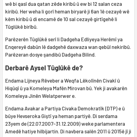
wê bi qasî dua qatan zêde kiribû û ew bi 12 salan ceza
kiribû. Her weha li gorî heman biryarê ji 6an 1ê cezayê wê
kêm kiribû û di encamê de 10 sal cezayê girtîgehê li
Tûglûkê birîbû.
Parêzerên Tûglûkê serî li Dadgeha Edliyeya Herêmî ya
Enqereyê dabûn lê dadgehê daxwaza wan qebûl nekiribû.
Parêzeran dosye şandibû Dadgeha Bilind.
Derbarê Aysel Tûglûkê de?
Endama Lijneya Rêveber a Weqfa Lêkolînên Civakî û
Hiqûqî û ya Komeleya Mafên Mirovan bû. Yek ji avakarên
Komeleya Jinên Welatperwer e.
Endama Avakar a Partiya Civaka Demokratîk (DTP) e û
bûye Hevseroka Giştî ya heman partiyê. Di serdama
23yem de (22.07.2007-31.12.2009) weke parlamentera
Amedê hatiye hilbijartin. Di navbera salên 2011 û 2015ê jî ji