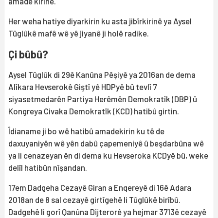
amade kirine.
Her weha hatiye diyarkirin ku asta jibîrkirinê ya Aysel
Tûglûkê mafê wê yê jiyanê ji holê radike.
Çi bûbû?
Aysel Tûglûk di 29ê Kanûna Pêşiyê ya 2016an de dema
Alîkara Hevserokê Giştî yê HDPyê bû tevlî 7
siyasetmedarên Partiya Herêmên Demokratîk (DBP) û
Kongreya Civaka Demokratîk (KCD) hatibû girtin.
Îdianame ji bo wê hatibû amadekirin ku tê de
daxuyaniyên wê yên dabû çapemeniyê û beşdarbûna wê
ya li cenazeyan ên di dema ku Hevseroka KCDyê bû, weke
delîl hatibûn nîşandan.
17em Dadgeha Cezayê Giran a Enqereyê di 16ê Adara
2018an de 8 sal cezayê girtîgehê li Tûglûkê birîbû.
Dadgehê li gorî Qanûna Dijterorê ya hejmar 3713ê cezayê