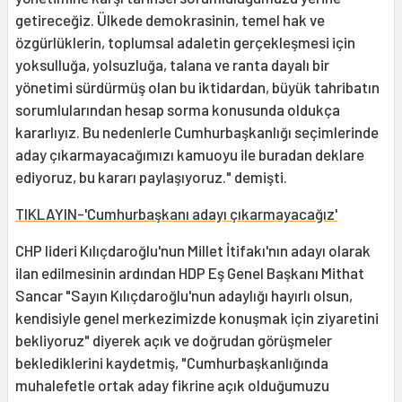
getireceğiz. Ülkede demokrasinin, temel hak ve
özgürlüklerin, toplumsal adaletin gerçekleşmesi için
yoksulluğa, yolsuzluğa, talana ve ranta dayalı bir
yönetimi sürdürmüş olan bu iktidardan, büyük tahribatın
sorumlularından hesap sorma konusunda oldukça
kararlıyız. Bu nedenlerle Cumhurbaşkanlığı seçimlerinde
aday çıkarmayacağımızı kamuoyu ile buradan deklare
ediyoruz, bu kararı paylaşıyoruz." demişti.
TIKLAYIN-'Cumhurbaşkanı adayı çıkarmayacağız'
CHP lideri Kılıçdaroğlu'nun Millet İtifakı'nın adayı olarak
ilan edilmesinin ardından HDP Eş Genel Başkanı Mithat
Sancar "Sayın Kılıçdaroğlu'nun adaylığı hayırlı olsun,
kendisiyle genel merkezimizde konuşmak için ziyaretini
bekliyoruz" diyerek açık ve doğrudan görüşmeler
beklediklerini kaydetmiş, "Cumhurbaşkanlığında
muhalefetle ortak aday fikrine açık olduğumuzu