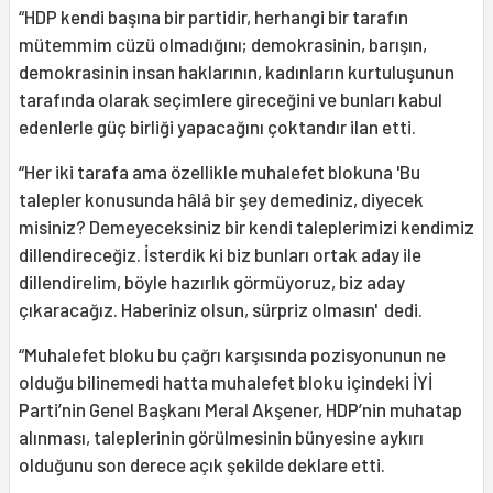
“HDP kendi başına bir partidir, herhangi bir tarafın
mütemmim cüzü olmadığını; demokrasinin, barışın,
demokrasinin insan haklarının, kadınların kurtuluşunun
tarafında olarak seçimlere gireceğini ve bunları kabul
edenlerle güç birliği yapacağını çoktandır ilan etti.
“Her iki tarafa ama özellikle muhalefet blokuna 'Bu
talepler konusunda hâlâ bir şey demediniz, diyecek
misiniz? Demeyeceksiniz bir kendi taleplerimizi kendimiz
dillendireceğiz. İsterdik ki biz bunları ortak aday ile
dillendirelim, böyle hazırlık görmüyoruz, biz aday
çıkaracağız. Haberiniz olsun, sürpriz olmasın' dedi.
“Muhalefet bloku bu çağrı karşısında pozisyonunun ne
olduğu bilinemedi hatta muhalefet bloku içindeki İYİ
Parti’nin Genel Başkanı Meral Akşener, HDP’nin muhatap
alınması, taleplerinin görülmesinin bünyesine aykırı
olduğunu son derece açık şekilde deklare etti.