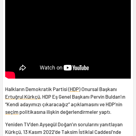
Halkların Demokratik Partisi (
HDP
) Onursal Başkanı
Ertuğrul Kürkçü
, HDP Eş Genel Başkanı Pervin Buldan’ın
“Kendi adayımızı çıkaracağız” açıklamasını ve HDP’nin
seçim
politikasına ilişkin değerlendirmeler yaptı.
Yeniden TV’den Ayşegül Doğan’ın sorularını yanıtlayan
Kürkçü, 13 Kasım 2022’de Taksim İstiklal Caddesi’nde