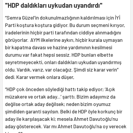
"HDP daldıkları uykudan uyandırdı"
“Semra Güzel’in dokunulmazlığının kaldırılması için İYİ
Parti koştura koştura gidiyor. Bu durum seçmeni kırıyor,
iradelerinin hiçbir parti tarafından ciddiye alınmadığını
görüyorlar. AYM ilkelerine aykırı, hiçbir kurala uymayan
bir kapatma davası ve hazine yardımının kesilmesi
durumu var fakat hepsi sessiz. HDP bunları elbette
seyretmeyecekti, onları daldıkları uykudan uyandırmış
oldu. Vardık, varız, var olacağız. Şimdi siz karar verin”
dedi. Karar vermek onlara düşer,
“HDP çok önceden söylediği hattı takip ediyor; ‘Açık
müzakere ve ortak aday...’ şarttı. Bizim adayımız da
değilse ortak aday değilsek; neden bizim oyumuz
şimdiden garanti sayılsın. Belki de HDP öyle korkunç bir
aday ile karşılaşacak ki; mesela Ahmet Davutoğlu’nu
aday gösterecek. Var mı Ahmet Davutoğlu’na oy verecek