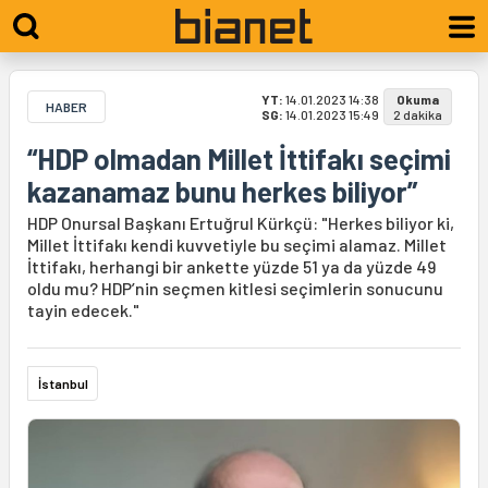
YT:
14.01.2023 14:38
Okuma
HABER
SG:
14.01.2023 15:49
2 dakika
“HDP olmadan Millet İttifakı seçimi
kazanamaz bunu herkes biliyor”
HDP Onursal Başkanı Ertuğrul Kürkçü: "Herkes biliyor ki,
Millet İttifakı kendi kuvvetiyle bu seçimi alamaz. Millet
İttifakı, herhangi bir ankette yüzde 51 ya da yüzde 49
oldu mu? HDP’nin seçmen kitlesi seçimlerin sonucunu
tayin edecek."
İstanbul