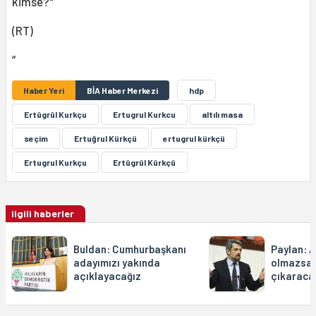
kimse?"
(RT)
“
Haber Yeri
BİA Haber Merkezi
hdp
Ertûgrûl Kurkçu
Ertugrul Kurkcu
altılı masa
seçim
Ertuğrul Kürkçü
ertugrul kürkçü
Ertugrul Kurkçu
Ertûgrûl Kûrkçû
ilgili haberler
Buldan: Cumhurbaşkanı
Paylan: 
adayımızı yakında
olmazsa 
açıklayacağız
çıkaraca