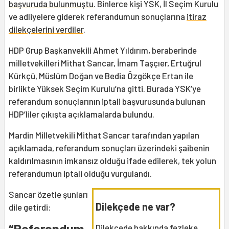
başvuruda bulunmuştu
. Binlerce kişi YSK, İl Seçim Kurulu
ve adliyelere giderek referandumun sonuçlarına
itiraz
dilekçelerini verdiler
.
HDP Grup Başkanvekili Ahmet Yıldırım, beraberinde
milletvekilleri Mithat Sancar, İmam Taşçıer, Ertuğrul
Kürkçü, Müslüm Doğan ve Bedia Özgökçe Ertan ile
birlikte Yüksek Seçim Kurulu’na gitti. Burada YSK’ye
referandum sonuçlarının iptali başvurusunda bulunan
HDP’liler çıkışta açıklamalarda bulundu.
Mardin Milletvekili Mithat Sancar tarafından yapılan
açıklamada, referandum sonuçları üzerindeki şaibenin
kaldırılmasının imkansız olduğu ifade edilerek, tek yolun
referandumun iptali olduğu vurgulandı.
Sancar özetle şunları
Dilekçede ne var?
dile getirdi:
“Referandum
Dilekçede hakkında fezleke