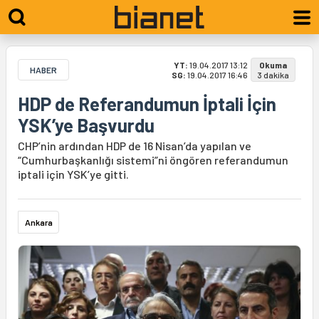
YT:
19.04.2017 13:12
Okuma
HABER
SG:
19.04.2017 16:46
3 dakika
HDP de Referandumun İptali İçin
YSK’ye Başvurdu
CHP’nin ardından HDP de 16 Nisan’da yapılan ve
“Cumhurbaşkanlığı sistemi”ni öngören referandumun
iptali için YSK’ye gitti.
Ankara