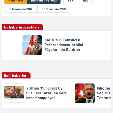
Haber Yeri
BİA Haber Merkezi
YSK
hdp
referandum 2017
Referandûm 2017
bu haberin uzantıları
AKP’li YSK Temsilcisi:
Referandumun İptalini
Rüyalarında Görürler
ilgili haberler
YSK’nın “Mühürsüz Oy
Kılıçdaro
Pusulası Kararı”na Karşı
Seçim"i 
İmza Kampanyası
Tekrarla