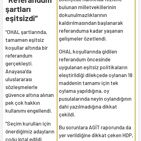
şartları
bulunan milletvekillerinin
dokunulmazlıklarının
eşitsizdi”
kaldırılmasından başlanarak
referanduma kadar yaşanan
“OHAL şartlarında,
gelişmeler özetlendi.
tamamen eşitsiz
koşullar altında bir
OHAL koşullarında gidilen
referandum
referandum öncesinde
gerçekleşti.
uygulanan eşitsiz politikaların
Anayasa’da
eleştirildiği dilekçede oylanan 18
uluslararası
maddenin tamamı için tek
sözleşmelerle
oylama yapıldığına, oy
güvence altına alınan
pusulalarında neyin oylandığının
pek çok hakkın
dahi yazılmadığına dikkat
kullanımı engellendi.
çekildi.
“Seçim kurulları için
Bu sorunlara AGİT raporunda da
önerdiğimiz adayların
yer verildiğine dikkat çeken HDP,
çoğu iptal edildi.