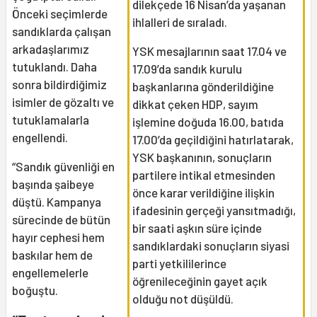
dilekçede 16 Nisan’da yaşanan
Önceki seçimlerde
ihlalleri de sıraladı.
sandıklarda çalışan
arkadaşlarımız
YSK mesajlarının saat 17.04 ve
tutuklandı. Daha
17.09’da sandık kurulu
sonra bildirdiğimiz
başkanlarına gönderildiğine
isimler de gözaltı ve
dikkat çeken HDP, sayım
tutuklamalarla
işlemine doğuda 16.00, batıda
engellendi.
17.00’da geçildiğini hatırlatarak,
YSK başkanının, sonuçların
“Sandık güvenliği en
partilere intikal etmesinden
başında şaibeye
önce karar verildiğine ilişkin
düştü. Kampanya
ifadesinin gerçeği yansıtmadığı,
sürecinde de bütün
bir saati aşkın süre içinde
hayır cephesi hem
sandıklardaki sonuçların siyasi
baskılar hem de
parti yetkililerince
engellemelerle
öğrenileceğinin gayet açık
boğuştu.
olduğu not düşüldü.