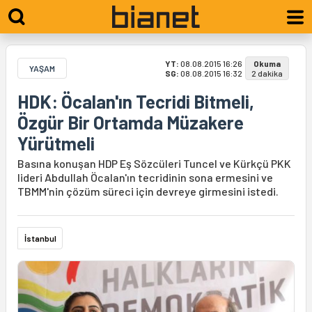
YT:
08.08.2015 16:26
Okuma
YAŞAM
SG:
08.08.2015 16:32
2 dakika
HDK: Öcalan'ın Tecridi Bitmeli,
Özgür Bir Ortamda Müzakere
Yürütmeli
Basına konuşan HDP Eş Sözcüleri Tuncel ve Kürkçü PKK
lideri Abdullah Öcalan'ın tecridinin sona ermesini ve
TBMM'nin çözüm süreci için devreye girmesini istedi.
İstanbul