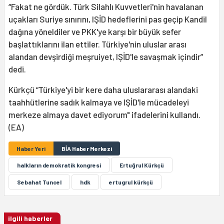
“Fakat ne gördük. Türk Silahlı Kuvvetleri'nin havalanan
uçakları Suriye sınırını, IŞİD hedeflerini pas geçip Kandil
dağına yöneldiler ve PKK'ye karşı bir büyük sefer
başlattıklarını ilan ettiler. Türkiye'nin uluslar arası
alandan devşirdiği meşruiyet, IŞİD'le savaşmak içindir”
dedi.
Kürkçü “Türkiye'yi bir kere daha uluslararası alandaki
taahhütlerine sadık kalmaya ve IŞİD'le mücadeleyi
merkeze almaya davet ediyorum" ifadelerini kullandı.
(EA)
Haber Yeri
BİA Haber Merkezi
halkların demokratik kongresi
Ertuğrul Kürkçü
Sebahat Tuncel
hdk
ertugrul kürkçü
ilgili haberler