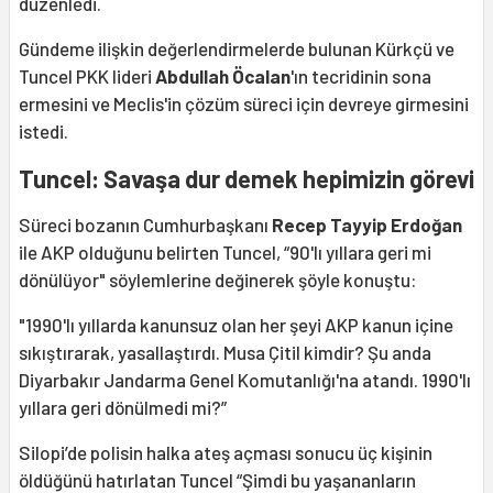
düzenledi.
Gündeme ilişkin değerlendirmelerde bulunan Kürkçü ve
Tuncel PKK lideri
Abdullah Öcalan
'ın tecridinin sona
ermesini ve Meclis'in çözüm süreci için devreye girmesini
istedi.
Tuncel: Savaşa dur demek hepimizin görevi
Süreci bozanın Cumhurbaşkanı
Recep Tayyip Erdoğan
ile AKP olduğunu belirten Tuncel, “90'lı yıllara geri mi
dönülüyor" söylemlerine değinerek şöyle konuştu:
"1990'lı yıllarda kanunsuz olan her şeyi AKP kanun içine
sıkıştırarak, yasallaştırdı. Musa Çitil kimdir? Şu anda
Diyarbakır Jandarma Genel Komutanlığı'na atandı. 1990'lı
yıllara geri dönülmedi mi?”
Silopi’de polisin halka ateş açması sonucu üç kişinin
öldüğünü hatırlatan Tuncel “Şimdi bu yaşananların