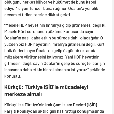
olduğunu herkes biliyor ve hükümet de bunu kabul
ediyor" diyen Tuncel, buna rağmen Öcalan’a yönelik
devam ettirilen tecride dikkat çekti.
“Mesele HDP heyetinin İmralı'ya gidip gitmemesi değil ki.
Mesele Kürt sorununun çözümü konusunda sayın
Öcalan'ın nasıl daha etkin bu sürece dahil olacağıdır. O
yüzden biz HDP heyetinin İmralı'ya gitmesini değil, Kürt
halk önderi sayın Öcalan'ın gelip özgür bir ortamda
müzakere yürütmesini istiyoruz. Yani HDP heyetinin
gitmesini değil, sayın Öcalan'ın gelip bu süreçte, barışın
inşasında daha etkin bir rol almasını istiyoruz" şeklinde
konuştu.
Kürkçü: Türkiye IŞİD'le mücadeleyi
merkeze almalı
Kürkçü ise Türkiye’nin Irak Şam İslam Devleti
(IŞİD)
karşıtı koalisyoan aktıldığını hatırattığı konuşmasında