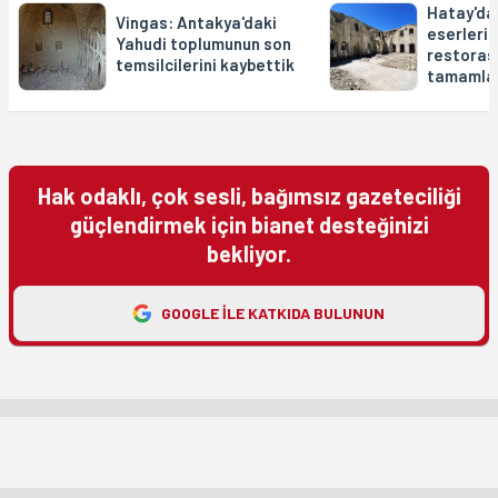
Hatay'dak
Vingas: Antakya'daki
eserlerin
Yahudi toplumunun son
restorasy
temsilcilerini kaybettik
tamamlan
Hak odaklı, çok sesli, bağımsız gazeteciliği
güçlendirmek için bianet desteğinizi
bekliyor.
GOOGLE ILE KATKIDA BULUNUN