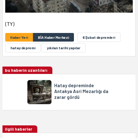
(TY)
Haber Yeri
BİA Haber Merkezi
6 Şubat depremleri
hatay depremi
yıkılan tarihi yapılar
bu haberin uzantıları
Hatay depreminde
Antakya Asri Mezarlığı da
zarar gördü
ilgili haberler