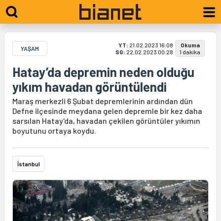
YT:
21.02.2023 16:08
Okuma
YAŞAM
SG:
22.02.2023 00:28
1 dakika
Hatay’da depremin neden olduğu
yıkım havadan görüntülendi
Maraş merkezli 6 Şubat depremlerinin ardından dün
Defne ilçesinde meydana gelen depremle bir kez daha
sarsılan Hatay'da, havadan çekilen görüntüler yıkımın
boyutunu ortaya koydu.
İstanbul