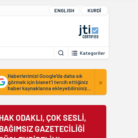
ENGLISH
KURDÎ
Kategoriler
Haberlerimizi Google'da daha sık
×
görmek için bianet'i tercih ettiğiniz
haber kaynaklarına ekleyebilirsiniz...
HAK ODAKLI, ÇOK SESLİ,
BAĞIMSIZ GAZETECİLİĞİ