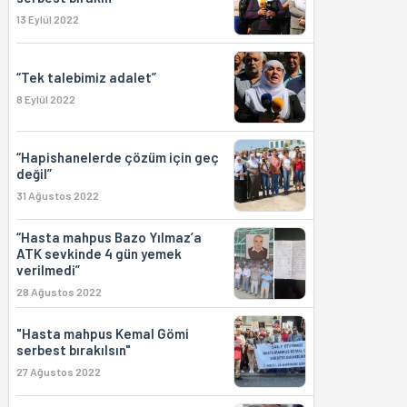
13 Eylül 2022
“Tek talebimiz adalet”
8 Eylül 2022
“Hapishanelerde çözüm için geç
değil”
31 Ağustos 2022
“Hasta mahpus Bazo Yılmaz’a
ATK sevkinde 4 gün yemek
verilmedi”
28 Ağustos 2022
"Hasta mahpus Kemal Gömi
serbest bırakılsın"
27 Ağustos 2022