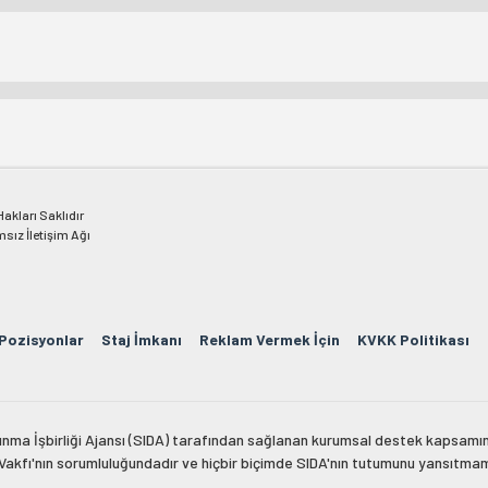
kları Saklıdır
msız İletişim Ağı
 Pozisyonlar
Staj İmkanı
Reklam Vermek İçin
KVKK Politikası
lkınma İşbirliği Ajansı (SIDA) tarafından sağlanan kurumsal destek kapsamın
 Vakfı'nın sorumluluğundadır ve hiçbir biçimde SIDA'nın tutumunu yansıtma