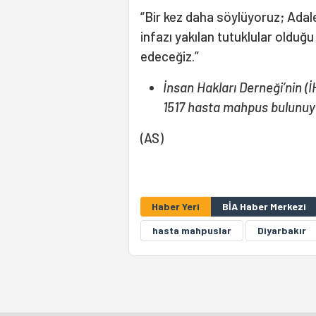
“Bir kez daha söylüyoruz; Adal
infazı yakılan tutuklular oldu
edeceğiz.”
İnsan Hakları Derneği’nin (İ
1517 hasta mahpus bulunuy
(AS)
Haber Yeri
BİA Haber Merkezi
hasta mahpuslar
Diyarbakır