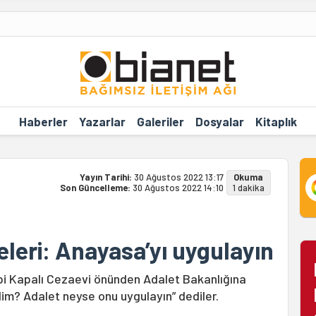
Haberler
Yazarlar
Galeriler
Dosyalar
Kitaplık
Yayın Tarihi:
30 Ağustos 2022 13:17
Okuma
Son Güncelleme:
30 Ağustos 2022 14:10
1 dakika
leri: Anayasa’yı uygulayın
pi Kapalı Cezaevi önünden Adalet Bakanlığına
lim? Adalet neyse onu uygulayın” dediler.