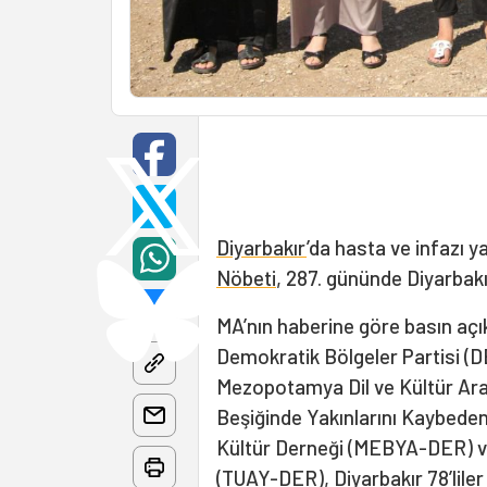
Diyarbakır
’da hasta ve infazı y
Nöbeti
, 287. gününde Diyarbakı
MA’nın haberine göre basın açı
Demokratik Bölgeler Partisi (D
Mezopotamya Dil ve Kültür Ar
Beşiğinde Yakınlarını Kaybeden
Kültür Derneği (MEBYA-DER) ve
(TUAY-DER), Diyarbakır 78’liler 