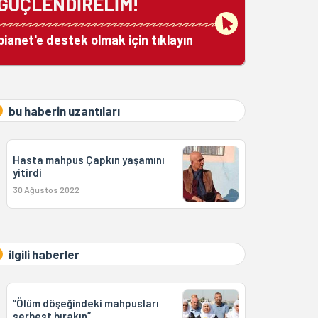
GÜÇLENDİRELİM!
bianet'e destek olmak için tıklayın
bu haberin uzantıları
Hasta mahpus Çapkın yaşamını
yitirdi
30 Ağustos 2022
ilgili haberler
“Ölüm döşeğindeki mahpusları
serbest bırakın”