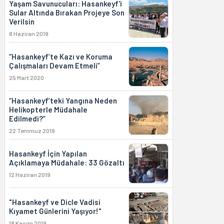
Yaşam Savunucuları: Hasankeyf'i
Sular Altında Bırakan Projeye Son
Verilsin
8 Haziran 2019
“Hasankeyf’te Kazı ve Koruma
Çalışmaları Devam Etmeli”
25 Mart 2020
“Hasankeyf’teki Yangına Neden
Helikopterle Müdahale
Edilmedi?”
22 Temmuz 2019
Hasankeyf İçin Yapılan
Açıklamaya Müdahale: 33 Gözaltı
12 Haziran 2019
"Hasankeyf ve Dicle Vadisi
Kıyamet Günlerini Yaşıyor!"
18 Kasım 2019