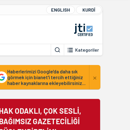
ENGLISH
KURDÎ
Kategoriler
Haberlerimizi Google'da daha sık
×
görmek için bianet'i tercih ettiğiniz
haber kaynaklarına ekleyebilirsiniz...
HAK ODAKLI, ÇOK SESLİ,
BAĞIMSIZ GAZETECİLİĞİ