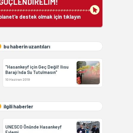
GÜÇLENDİRELİM!
bianet'e destek olmak için tıklayın
bu haberin uzantıları
"Hasankeyf için Geç Değil! Ilısu
Barajı'nda Su Tutulmasın"
10 Haziran 2019
ilgili haberler
UNESCO Önünde Hasankeyf
Eylemi