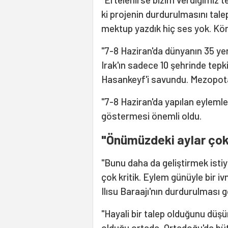
ki projenin durdurulmasını tal
mektup yazdık hiç ses yok. Kö
"7-8 Haziran'da dünyanın 35 yeri
Irak'ın sadece 10 şehrinde tepk
Hasankeyf'i savundu. Mezopota
"7-8 Haziran'da yapılan eylemle
göstermesi önemli oldu.
"Önümüzdeki aylar çok 
"Bunu daha da geliştirmek ist
çok kritik. Eylem günüyle bir i
Ilısu Baraajı'nın durdurulması 
"Hayali bir talep olduğunu düş
olduğu ortada, Ortadoğu'da büt