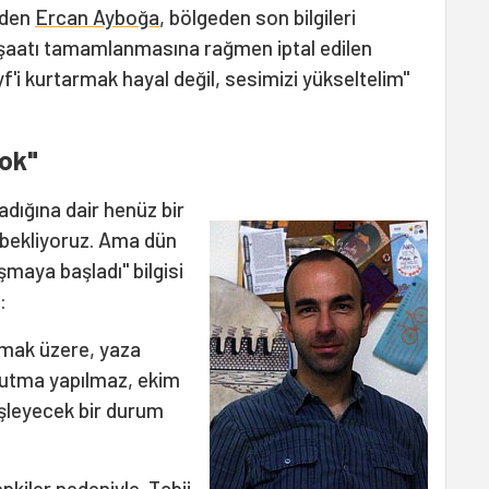
nden
Ercan Ayboğa
, bölgeden son bilgileri
inşaatı tamamlanmasına rağmen iptal edilen
yf'i kurtarmak hayal değil, sesimizi yükseltelim"
ok"
adığına dair henüz bir
i bekliyoruz. Ama dün
maya başladı" bilgisi
i:
amak üzere, yaza
tutma yapılmaz, ekim
şleyecek bir durum
pkiler nedeniyle. Tabii