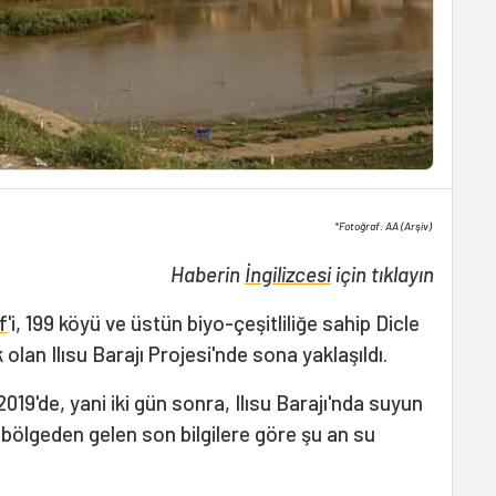
*Fotoğraf: AA (Arşiv)
Haberin
İngilizcesi
için tıklayın
f
'i, 199 köyü ve üstün biyo-çeşitliliğe sahip Dicle
 olan Ilısu Barajı Projesi'nde sona yaklaşıldı.
2019'de, yani iki gün sonra, Ilısu Barajı'nda suyun
 bölgeden gelen son bilgilere göre şu an su