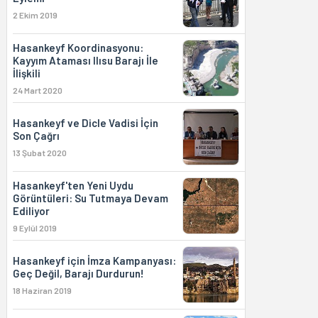
2 Ekim 2019
Hasankeyf Koordinasyonu:
Kayyım Ataması Ilısu Barajı İle
İlişkili
24 Mart 2020
Hasankeyf ve Dicle Vadisi İçin
Son Çağrı
13 Şubat 2020
Hasankeyf'ten Yeni Uydu
Görüntüleri: Su Tutmaya Devam
Ediliyor
9 Eylül 2019
Hasankeyf için İmza Kampanyası:
Geç Değil, Barajı Durdurun!
18 Haziran 2019