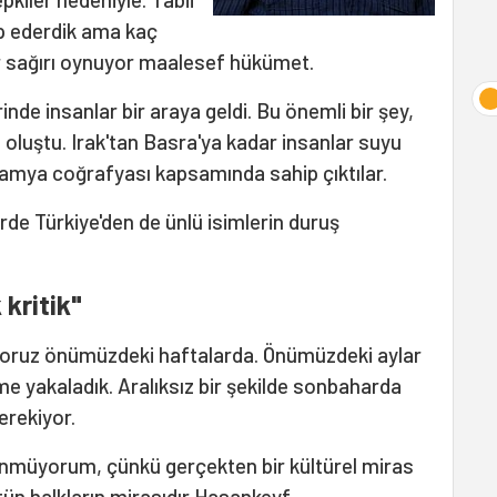
ep ederdik ama kaç
r sağırı oynuyor maalesef hükümet.
nde insanlar bir araya geldi. Bu önemli bir şey,
i oluştu. Irak'tan Basra'ya kadar insanlar suyu
mya coğrafyası kapsamında sahip çıktılar.
rde Türkiye'den de ünlü isimlerin duruş
kritik"
iyoruz önümüzdeki haftalarda. Önümüzdeki aylar
vme yakaladık. Aralıksız bir şekilde sonbaharda
gerekiyor.
ünmüyorum, çünkü gerçekten bir kültürel miras
ün halkların mirasıdır Hasankeyf.