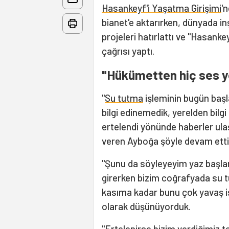
Hasankeyf'i Yaşatma Girişimi
'
bianet'e aktarırken, dünyada 
projeleri hatırlattı ve "Hasanke
çağrısı yaptı.
"Hükümetten hiç ses y
"
Su tutma
işleminin bugün başl
bilgi edinemedik, yerelden bilg
ertelendi yönünde haberler ulaş
veren Ayboğa şöyle devam ett
"Şunu da söyleyeyim yaz başl
girerken bizim coğrafyada su 
kasıma kadar bunu çok yavaş i
olarak düşünüyorduk.
"Ertelenirse bizim verdiğimiz te