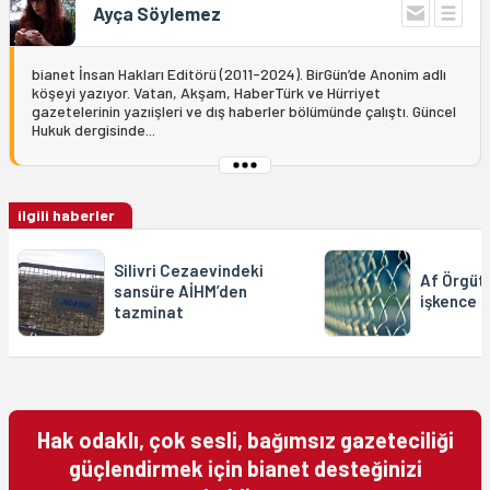
Ayça Söylemez
bianet İnsan Hakları Editörü (2011-2024). BirGün’de Anonim adlı
köşeyi yazıyor. Vatan, Akşam, HaberTürk ve Hürriyet
gazetelerinin yazıişleri ve dış haberler bölümünde çalıştı. Güncel
Hukuk dergisinde...
ilgili haberler
Silivri Cezaevindeki
Af Örgüt
sansüre AİHM’den
işkence 
tazminat
Hak odaklı, çok sesli, bağımsız gazeteciliği
güçlendirmek için bianet desteğinizi