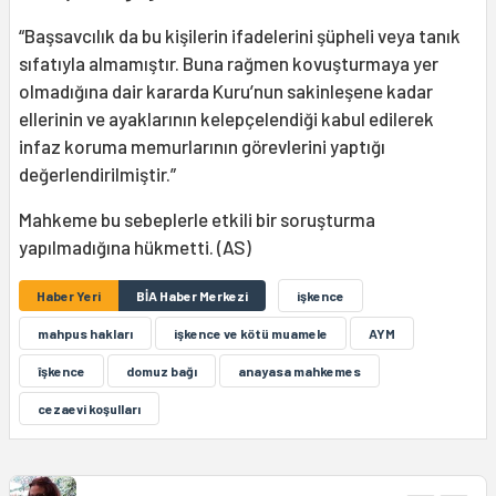
“Başsavcılık da bu kişilerin ifadelerini şüpheli veya tanık
sıfatıyla almamıştır. Buna rağmen kovuşturmaya yer
olmadığına dair kararda Kuru’nun sakinleşene kadar
ellerinin ve ayaklarının kelepçelendiği kabul edilerek
infaz koruma memurlarının görevlerini yaptığı
değerlendirilmiştir.”
Mahkeme bu sebeplerle etkili bir soruşturma
yapılmadığına hükmetti. (AS)
Haber Yeri
BİA Haber Merkezi
işkence
mahpus hakları
işkence ve kötü muamele
AYM
îşkence
domuz bağı
anayasa mahkemes
cezaevi koşulları