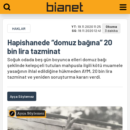
YT:
19.11.2020 11:25
Okuma
HAKLAR
SG:
19.11.2020 12:41
3 dakika
Hapishanede “domuz bağına” 20
bin lira tazminat
Soğuk odada beş gün boyunca elleri domuz bağı
şeklinde kelepçeli tutulan mahpusla ilgili kötü muamele
yasağının ihlal edildiğine hükmeden AYM, 20 bin lira
tazminat ve yeniden soruşturma kararı verdi.
Ayça Söylemez