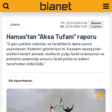
YT:
22.01.2024 11:18
Okuma
DÜNYA
SG:
22.01.2024 11:20
2 dakika
Hamas’tan “Aksa Tufanı” raporu
“O gün çekilen videolar ve İsraillilerin daha sonra
yayınlanan ifadeleri gösteriyor ki, Kassam savaşçıları
sivilleri hedef almadı, sivillerin çoğu İsrail ordusunun ve
polisinin şaşkınlığı sonucu İsrail polisi ve askeri
tarafından öldürüldü.”
BİA Haber Merkezi