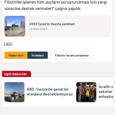
Filistin'de işlenen tüm suçların soruşturulması için yargı
sürecine destek vermeleri” çağrısı yapıldı.
2023 İsrail'in Gazze saldıları
13 Ekim 2023
(AS)
Haber Yeri
İstanbul
Filistin-İsrail çatışması
ilgili haberler
İsrailli r
ABD: Gazze’de genel bir
yakınları
ateşkesi desteklemiyoruz
anlaşması