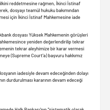
kini reddetmesine rağmen, İkinci İstinaf
derek, dosyayı teamül hukuku bakımından
mesi için İkinci İstinaf Mahkemesine iade
kbank dosyası Yüksek Mahkemenin görüşleri
Mahkemesince yeniden değerlendirilip tekrar
emenin tekrar aleyhimize bir karar vermesi
meye (Supreme Court'a) başvuru hakkımız
dosyanın iadesiyle devam edeceğinden dolayı
anın durdurulması kararının devam edeceği
namede Halk Bankası'nın "sistematik olarak