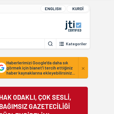
ENGLISH
KURDÎ
Kategoriler
Haberlerimizi Google'da daha sık
×
görmek için bianet'i tercih ettiğiniz
haber kaynaklarına ekleyebilirsiniz...
HAK ODAKLI, ÇOK SESLİ,
BAĞIMSIZ GAZETECİLİĞİ