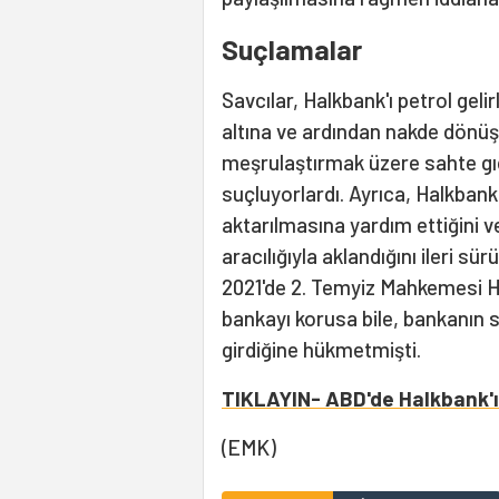
Suçlamalar
Savcılar, Halkbank'ı petrol gelir
altına ve ardından nakde dönüşt
meşrulaştırmak üzere sahte gı
suçluyorlardı. Ayrıca, Halkbank'ı
aktarılmasına yardım ettiğini v
aracılığıyla aklandığını ileri sür
2021'de 2. Temyiz Mahkemesi H
bankayı korusa bile, bankanın su
girdiğine hükmetmişti.
TIKLAYIN- ABD'de Halkbank'ı
(EMK)