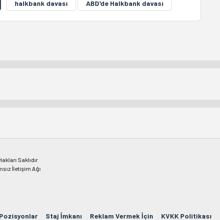
halkbank davası
ABD'de Halkbank davası
kları Saklıdır
msız İletişim Ağı
 Pozisyonlar
Staj İmkanı
Reklam Vermek İçin
KVKK Politikası