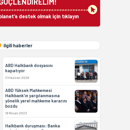
GÜÇLENDİRELİM!
bianet'e destek olmak için tıklayın
ilgili haberler
ABD Halkbank dosyasını
kapatıyor
11 Haziran 2026
ABD Yüksek Mahkemesi
Halkbank'ın yargılanmasına
yönelik yerel mahkeme kararını
bozdu
19 Nisan 2023
Halkbank duruşması: Banka