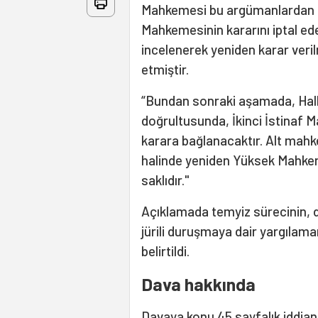
Mahkemesi bu argümanlardan il
Mahkemesinin kararını iptal e
incelenerek yeniden karar veril
etmiştir.
“Bundan sonraki aşamada, Hal
doğrultusunda, İkinci İstinaf 
karara bağlanacaktır. Alt mahk
halinde yeniden Yüksek Mahke
saklıdır."
Açıklamada temyiz sürecinin, 
jürili duruşmaya dair yargılam
belirtildi.
Dava hakkında
Davaya konu 45 sayfalık iddia