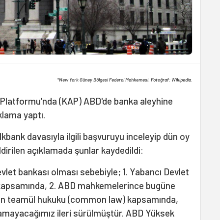
*New York Güney Bölgesi Federal Mahkemesi. Fotoğraf: Wikipedia.
Platformu'nda (KAP) ABD'de banka aleyhine
klama yaptı.
ank davasıyla ilgili başvuruyu inceleyip dün oy
ldirilen açıklamada şunlar kaydedildi:
let bankası olması sebebiyle; 1. Yabancı Devlet
 kapsamında, 2. ABD mahkemelerince bugüne
uşan teamül hukuku (common law) kapsamında,
mayacağımız ileri sürülmüştür. ABD Yüksek