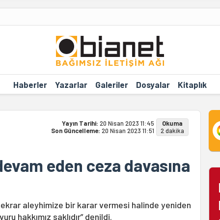
Haberler
Yazarlar
Galeriler
Dosyalar
Kitaplık
Yayın Tarihi:
20 Nisan 2023 11:45
Okuma
Son Güncelleme:
20 Nisan 2023 11:51
2 dakika
devam eden ceza davasına
krar aleyhimize bir karar vermesi halinde yeniden
u hakkımız saklıdır” denildi.