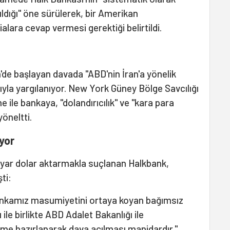
ıldığı" öne sürülerek, bir Amerikan
ara cevap vermesi gerektiği belirtildi.
de başlayan davada "ABD'nin İran'a yönelik
ıyla yargılanıyor. New York Güney Bölge Savcılığı
e ile bankaya, "dolandırıcılık" ve "kara para
yöneltti.
yor
ilyar dolar aktarmakla suçlanan Halkbank,
şti:
 Bankamız masumiyetini ortaya koyan bağımsız
 ile birlikte ABD Adalet Bakanlığı ile
me hazırlanarak dava açılması manidardır."