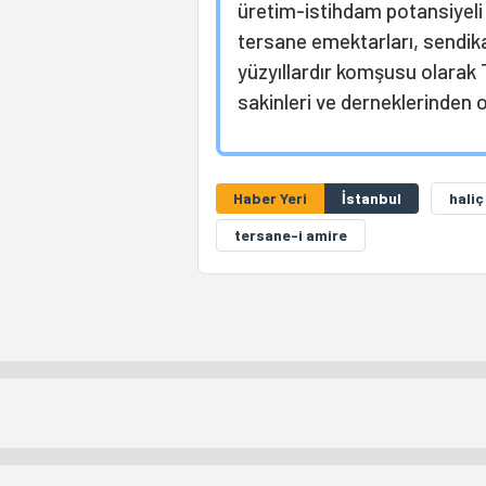
üretim-istihdam potansiyeli 
tersane emektarları, sendikal
yüzyıllardır komşusu olarak
sakinleri ve derneklerinden 
Haber Yeri
İstanbul
hali
tersane-i amire