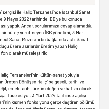
te’ sergisi ile Haliç Tersanesi’nde İstanbul Sanat
Ve 9 Mayıs 2022 tarihinde İBB’ye bu konuda
ması yaptık. Ancak sorularımıza cevap alamadık.
çık bir süreç yürütmeyen İBB yönetimi, 3 Mart
tanbul Sanat Müzesi’ni bu bağlamda açtı. Sanat
uğu üzere asırlardır üretim yapan Haliç
r fon olarak müzeleştirildi.
Haliç Tersaneleri’nin kültür-sanat yoluyla
Üreten Dönüşen Haliç’ belgeseli, tarihi ve
eğil, emek tarihi, üretim değeri ve hafıza olarak
ça ifade ediyor. 3 Mart 2024 tarihinde açılışı
leri’nin kısmen fonksiyonu gerçekleştiren bölümü
önce de ifade ettiğimiz üzere, bu durumu tersane