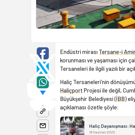
Endüstri mirası
Tersane-i Ami
korunması ve yaşaması için ç
Tersaneleri ile ilgili yazılı bir a
Haliç Tersaneleri’nin dönüşüm
Haliçport
Projesi ile değil, Cum
Büyükşehir Belediyesi (
İBB
) el
açıklaması özetle şöyle:
Haliç Dayanışması: Ha
18 Haziran 2020