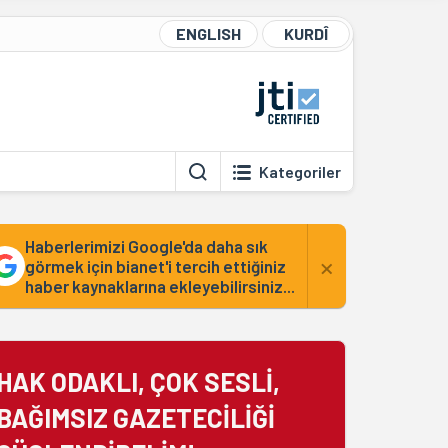
ENGLISH
KURDÎ
Kategoriler
Haberlerimizi Google'da daha sık
×
görmek için bianet'i tercih ettiğiniz
haber kaynaklarına ekleyebilirsiniz...
HAK ODAKLI, ÇOK SESLİ,
BAĞIMSIZ GAZETECİLİĞİ