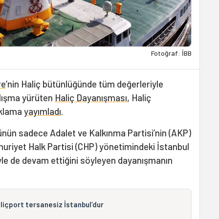
Fotoğraf: İBB
re
’nin Haliç bütünlüğünde tüm değerleriyle
alışma yürüten
Haliç Dayanışması
, Haliç
çıklama
yayımladı
.
ünün sadece Adalet ve Kalkınma Partisi’nin (AKP)
huriyet Halk Partisi (CHP) yönetimindeki İstanbul
iyle de devam ettiğini söyleyen dayanışmanın
liçport tersanesiz İstanbul’dur