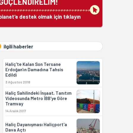
GÜÇLENDİRELİM!
bianet'e destek olmak için tıklayın
ilgili haberler
Haliç'te Kalan Son Tersane
Erdoğan'ın Damadına Tahsis
Edildi
3 Ağustos 2018
Haliç Sahilindeki İnşaat, Tanıtım
Videosunda Metro İBB'ye Göre
Tramvay
14 Aralık 2017
Haliç Dayanışması Haliçport'a
Dava Açtı