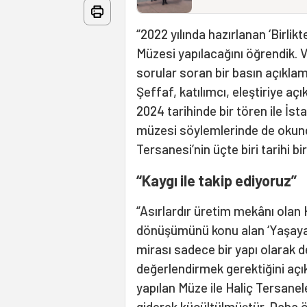
“2022 yılında hazırlanan ‘Birlik
Müzesi yapılacağını öğrendik. 
sorular soran bir basın açıkla
Şeffaf, katılımcı, eleştiriye a
2024 tarihinde bir tören ile İs
müzesi söylemlerinde de okund
Tersanesi’nin üçte biri tarihi bi
“Kaygı ile takip ediyoruz”
“Asırlardır üretim mekânı olan 
dönüşümünü konu alan ‘Yaşayan 
mirası sadece bir yapı olarak d
değerlendirmek gerektiğini açık
yapılan Müze ile Haliç Tersane
giderek küçültülmüştür. Daha 