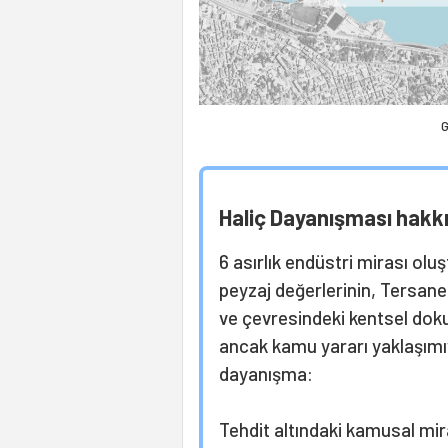
G
Haliç Dayanışması hakk
6 asırlık endüstri mirası olu
peyzaj değerlerinin, Tersane a
ve çevresindeki kentsel dok
ancak kamu yararı yaklaşımıy
dayanışma:
Tehdit altındaki kamusal mi