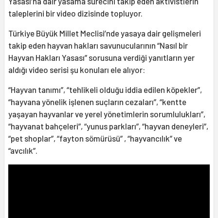
Yasası’na dair yasama sürecini takip eden aktivistlerin
taleplerini bir video dizisinde topluyor.
Türkiye Büyük Millet Meclisi’nde yasaya dair gelişmeleri
takip eden hayvan hakları savunucularının “Nasıl bir
Hayvan Hakları Yasası” sorusuna verdiği yanıtların yer
aldığı video serisi şu konuları ele alıyor:
“Hayvan tanımı”, “tehlikeli olduğu iddia edilen köpekler”,
“hayvana yönelik işlenen suçların cezaları”, “kentte
yaşayan hayvanlar ve yerel yönetimlerin sorumlulukları”,
“hayvanat bahçeleri”, “yunus parkları”, “hayvan deneyleri”,
“pet shoplar”, “fayton sömürüsü” , “hayvancılık” ve
“avcılık”.