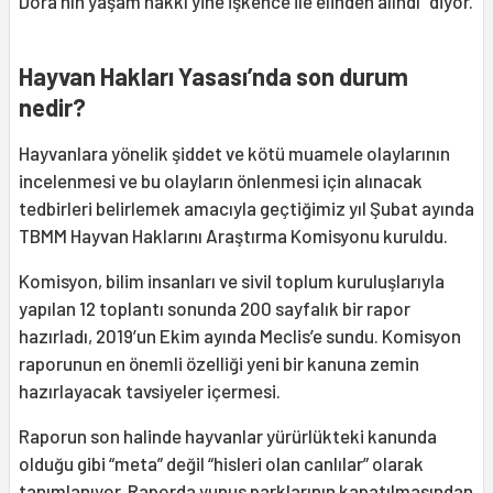
Dora’nın yaşam hakkı yine işkence ile elinden alındı” diyor.
Hayvan Hakları Yasası’nda son durum
nedir?
Hayvanlara yönelik şiddet ve kötü muamele olaylarının
incelenmesi ve bu olayların önlenmesi için alınacak
tedbirleri belirlemek amacıyla geçtiğimiz yıl Şubat ayında
TBMM Hayvan Haklarını Araştırma Komisyonu kuruldu.
Komisyon, bilim insanları ve sivil toplum kuruluşlarıyla
yapılan 12 toplantı sonunda 200 sayfalık bir rapor
hazırladı, 2019’un Ekim ayında Meclis’e sundu. Komisyon
raporunun en önemli özelliği yeni bir kanuna zemin
hazırlayacak tavsiyeler içermesi.
Raporun son halinde hayvanlar yürürlükteki kanunda
olduğu gibi “meta” değil “hisleri olan canlılar” olarak
tanımlanıyor. Raporda yunus parklarının kapatılmasından