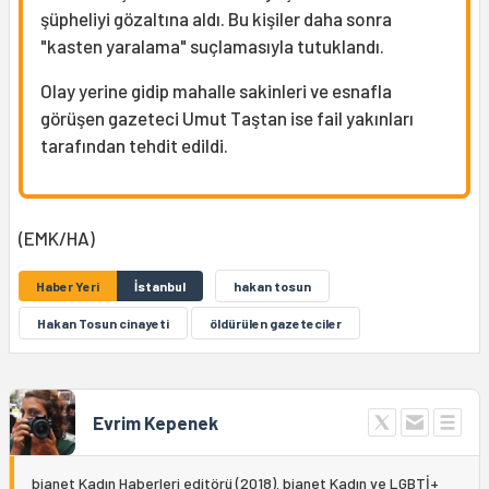
şüpheliyi gözaltına aldı. Bu kişiler daha sonra
"kasten yaralama" suçlamasıyla tutuklandı.
Olay yerine gidip mahalle sakinleri ve esnafla
görüşen gazeteci Umut Taştan ise fail yakınları
tarafından tehdit edildi.
(EMK/HA)
Haber Yeri
İstanbul
hakan tosun
Hakan Tosun cinayeti
öldürülen gazeteciler
Evrim Kepenek
bianet Kadın Haberleri editörü (2018). bianet Kadın ve LGBTİ+