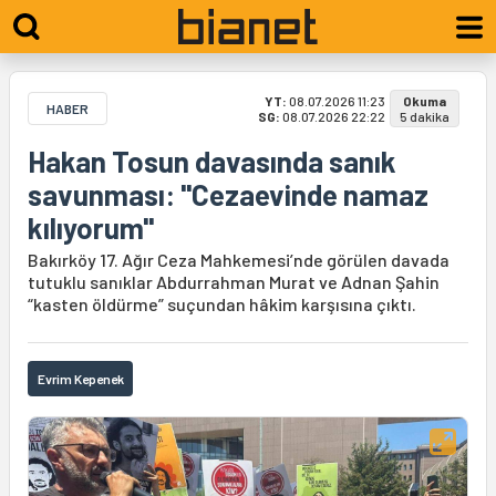
YT:
08.07.2026 11:23
Okuma
HABER
SG:
08.07.2026 22:22
5 dakika
Hakan Tosun davasında sanık
savunması: "Cezaevinde namaz
kılıyorum"
Bakırköy 17. Ağır Ceza Mahkemesi’nde görülen davada
tutuklu sanıklar Abdurrahman Murat ve Adnan Şahin
“kasten öldürme” suçundan hâkim karşısına çıktı.
Evrim Kepenek