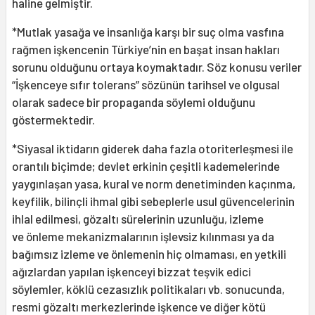
haline gelmiştir.
*Mutlak yasağa ve insanlığa karşı bir suç olma vasfına
rağmen işkencenin Türkiye’nin en başat insan hakları
sorunu olduğunu ortaya koymaktadır. Söz konusu veriler
“İşkenceye sıfır tolerans” sözünün tarihsel ve olgusal
olarak sadece bir propaganda söylemi olduğunu
göstermektedir.
*Siyasal iktidarın giderek daha fazla otoriterleşmesi ile
orantılı biçimde; devlet erkinin çeşitli kademelerinde
yaygınlaşan yasa, kural ve norm denetiminden kaçınma,
keyfilik, bilinçli ihmal gibi sebeplerle usul güvencelerinin
ihlal edilmesi, gözaltı sürelerinin uzunluğu, izleme
ve önleme mekanizmalarının işlevsiz kılınması ya da
bağımsız izleme ve önlemenin hiç olmaması, en yetkili
ağızlardan yapılan işkenceyi bizzat teşvik edici
söylemler, köklü cezasızlık politikaları vb. sonucunda,
resmi gözaltı merkezlerinde işkence ve diğer kötü