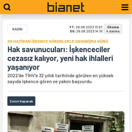
YT:
26.06.2023 13:57
Okuma
KADIN
SG:
26.06.2023 14:10
4 dakika
26 HAZİRAN İŞKENCE GÖRENLERLE DAYANIŞMA GÜNÜ
Hak savunucuları: İşkenceciler
cezasız kalıyor, yeni hak ihlalleri
yaşanıyor
2022'de TİHV’e 32 yıllık tarihinde görülen en yüksek
sayıda işkence gören ve yakını başvurdu.
Evrim Kepenek