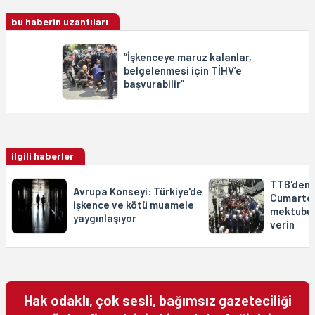
bu haberin uzantıları
“İşkenceye maruz kalanlar,
belgelenmesi için TİHV’e
başvurabilir”
ilgili haberler
TTB'den 
Avrupa Konseyi: Türkiye'de
Cumartes
işkence ve kötü muamele
mektubu 
yaygınlaşıyor
verin
Hak odaklı, çok sesli, bağımsız gazeteciliği