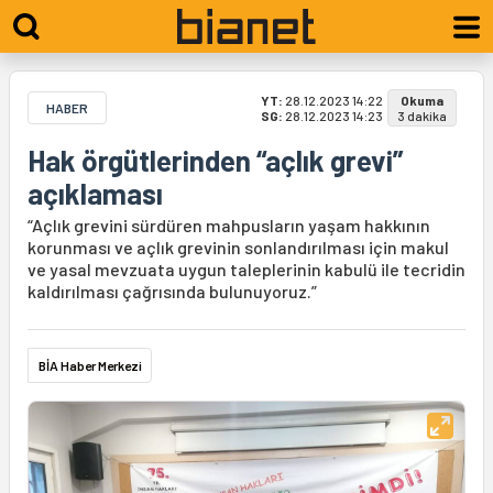
YT:
28.12.2023 14:22
Okuma
HABER
SG:
28.12.2023 14:23
3 dakika
Hak örgütlerinden “açlık grevi”
açıklaması
“Açlık grevini sürdüren mahpusların yaşam hakkının
korunması ve açlık grevinin sonlandırılması için makul
ve yasal mevzuata uygun taleplerinin kabulü ile tecridin
kaldırılması çağrısında bulunuyoruz.”
BİA Haber Merkezi