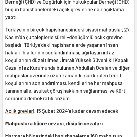
Derneği (ÇHD) ve Özgürlük için Hukukçular Derneği (ÖHD),
bugün hapishanelerdeki açlık grevlerine dair açıklama
yaptı.
Türkiye’nin birçok hapishanesindeki siyasi mahpuslar, 27
Kasım’da şu taleplerle süreli-dönüşümlü açlık grevine
başladı: Türkiye’deki hapishanelerde yaşanan insan
hakları ihlallerinin sonlandırılması, ağırlaşan infaz
koşullarının düzeltilmesi, İmralı Yüksek Güvenlikli Kapalı
Ceza İnfaz Kurumunda bulunan Abdullah Öcalan ve diğer
mahpuslar üzerinde uzun zamandır sürdürülen tecrit
koşullarının sonlandırılması, kendilerine her mahpusa
tanınan aile, avukat görüş hakkının sağlanması ve Kürt
sorununa demokratik çözüm.
Açlık grevleri
, 15 Şubat 2024’e kadar devam edecek.
Mahpuslara hücre cezası, disiplin cezaları
Marmara bölgesindeki hapishanelerde 160 mahpusun