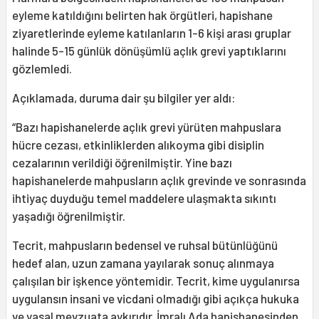
eyleme katıldığını belirten hak örgütleri, hapishane
ziyaretlerinde eyleme katılanların 1-6 kişi arası gruplar
halinde 5-15 günlük dönüşümlü açlık grevi yaptıklarını
gözlemledi.
Açıklamada, duruma dair şu bilgiler yer aldı:
“Bazı hapishanelerde açlık grevi yürüten mahpuslara
hücre cezası, etkinliklerden alıkoyma gibi disiplin
cezalarının verildiği öğrenilmiştir. Yine bazı
hapishanelerde mahpusların açlık grevinde ve sonrasında
ihtiyaç duyduğu temel maddelere ulaşmakta sıkıntı
yaşadığı öğrenilmiştir.
Tecrit, mahpusların bedensel ve ruhsal bütünlüğünü
hedef alan, uzun zamana yayılarak sonuç alınmaya
çalışılan bir işkence yöntemidir. Tecrit, kime uygulanırsa
uygulansın insani ve vicdani olmadığı gibi açıkça hukuka
ve yasal mevzuata aykırıdır. İmralı Ada hapishanesinden