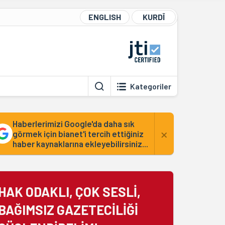
ENGLISH
KURDÎ
Kategoriler
Haberlerimizi Google'da daha sık
×
görmek için bianet'i tercih ettiğiniz
haber kaynaklarına ekleyebilirsiniz...
HAK ODAKLI, ÇOK SESLİ,
BAĞIMSIZ GAZETECİLİĞİ