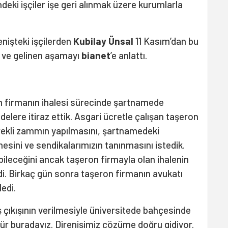
deki işçiler işe geri alınmak üzere kurumlarla
nişteki işçilerden
Kubilay Ünsal
11 Kasım’dan bu
 ve gelinen aşamayı
bianet
’e anlattı.
n firmanın ihalesi sürecinde şartnamede
delere itiraz ettik. Asgari ücretle çalışan taşeron
erekli zammın yapılmasını, şartnamedeki
sini ve sendikalarımızın tanınmasını istedik.
bileceğini ancak taşeron firmayla olan ihalenin
edi. Birkaç gün sonra taşeron firmanın avukatı
ledi.
iş çıkışının verilmesiyle üniversitede bahçesinde
dür buradayız. Direnişimiz çözüme doğru gidiyor.