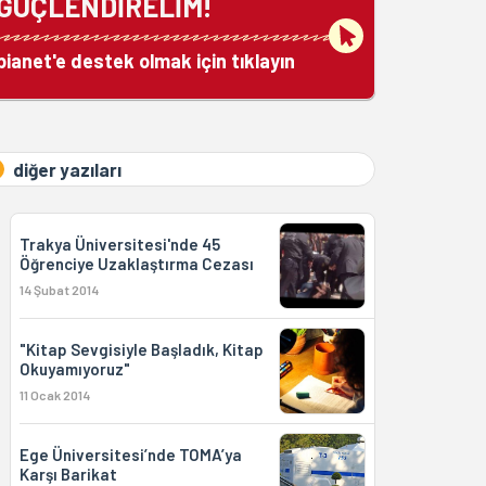
GÜÇLENDİRELİM!
bianet'e destek olmak için tıklayın
diğer yazıları
Trakya Üniversitesi'nde 45
Öğrenciye Uzaklaştırma Cezası
14 Şubat 2014
"Kitap Sevgisiyle Başladık, Kitap
Okuyamıyoruz"
11 Ocak 2014
Ege Üniversitesi’nde TOMA’ya
Karşı Barikat