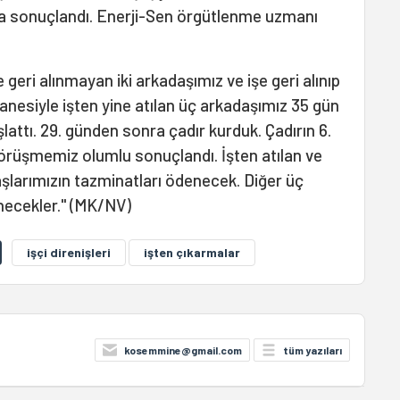
la sonuçlandı. Enerji-Sen örgütlenme uzmanı
geri alınmayan iki arkadaşımız ve işe geri alınıp
nesiyle işten yine atılan üç arkadaşımız 35 gün
tı. 29. günden sonra çadır kurduk. Çadırın 6.
örüşmemiz olumlu sonuçlandı. İşten atılan ve
larımızın tazminatları ödenecek. Diğer üç
önecekler." (MK/NV)
işçi direnişleri
işten çıkarmalar
kosemmine@gmail.com
tüm yazıları