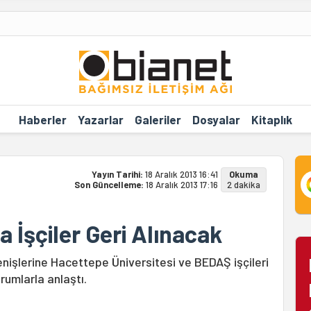
Haberler
Yazarlar
Galeriler
Dosyalar
Kitaplık
Yayın Tarihi:
18 Aralık 2013 16:41
Okuma
Son Güncelleme:
18 Aralık 2013 17:16
2 dakika
 İşçiler Geri Alınacak
enişlerine Hacettepe Üniversitesi ve BEDAŞ işçileri
urumlarla anlaştı.