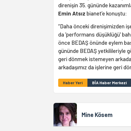
direnişin 35. gününde kazanım
Emin Atsız
bianet’e konuştu:
“Daha önceki direnişimizden işe 
da 'performans düşüklüğü' baha
önce BEDAŞ önünde eylem başlat
gününde BEDAŞ yetkilileriyle g
geri dönmek istemeyen arkadaş
arkadaşımız da işlerine geri d
Haber Yeri
BİA Haber Merkezi
Mine Kösem