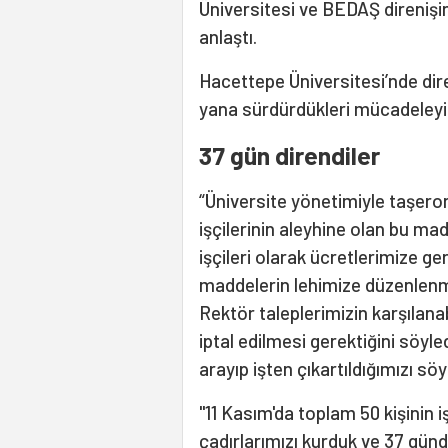
Üniversitesi ve BEDAŞ direnişin
anlaştı.
Hacettepe Üniversitesi’nde dire
yana sürdürdükleri mücadeleyi
37 gün direndiler
“Üniversite yönetimiyle taşero
işçilerinin aleyhine olan bu mad
işçileri olarak ücretlerimize g
maddelerin lehimize düzenlenme
Rektör taleplerimizin karşılana
iptal edilmesi gerektiğini söyl
arayıp işten çıkartıldığımızı söy
"11 Kasım'da toplam 50 kişinin 
çadırlarımızı kurduk ve 37 gün