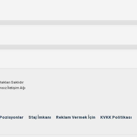
kları Saklıdır
msız İletişim Ağı
 Pozisyonlar
Staj İmkanı
Reklam Vermek İçin
KVKK Politikası